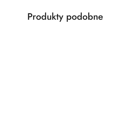
Produkty
Produkty podobne
o
statusie: