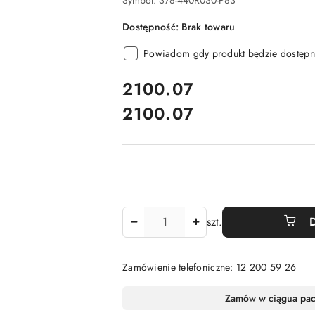
Symbol:
S78-440R030-P83
Dostępność:
Brak towaru
Powiadom gdy produkt będzie dostępn
cena:
2100.07
2100.07
Cena:
Ilość
szt.
Zamówienie telefoniczne: 12 200 59 26
Dostępność
Zamów w ciągu
a pa