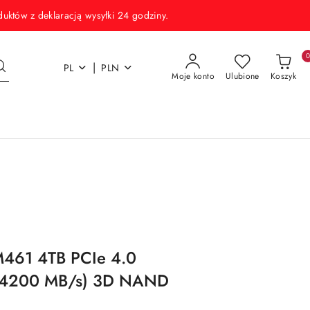
w z deklaracją wysyłki 24 godziny.
|
PL
PLN
Moje konto
Ulubione
Koszyk
461 4TB PCIe 4.0
4200 MB/s) 3D NAND