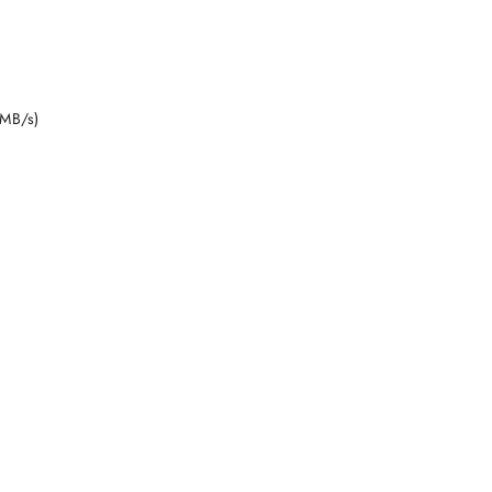
DO KOSZYKA
0MB/s)