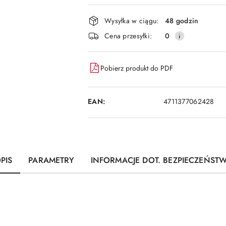
i
dostawa
Wysyłka w ciągu:
48 godzin
Cena przesyłki:
0
Pobierz produkt do PDF
EAN:
4711377062428
PIS
PARAMETRY
INFORMACJE DOT. BEZPIECZEŃST