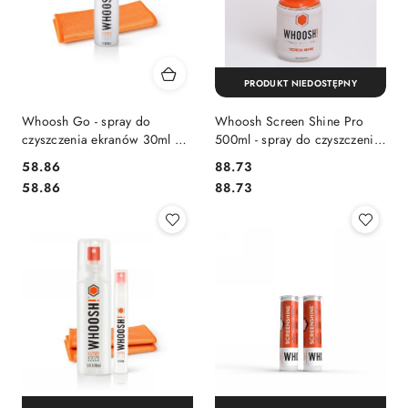
PRODUKT NIEDOSTĘPNY
Whoosh Go - spray do
Whoosh Screen Shine Pro
czyszczenia ekranów 30ml +
500ml - spray do czyszczenia
ściereczka z microfibry
ekranów 500ml do
Cena:
Cena:
58.86
88.73
wielokrotnego uzupełniania
Cena:
Cena:
58.86
88.73