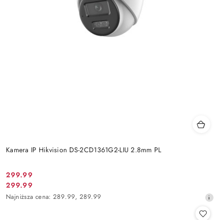
Kamera IP Hikvision DS-2CD1361G2-LIU 2.8mm PL
Cena
299.99
Cena
299.99
promocyjna:
promocyjna:
Najniższa
Najniższa cena:
289.99
,
289.99
cena
z