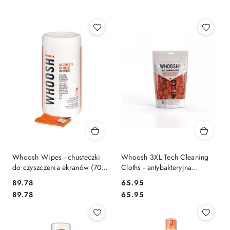
Najpopularniejsze.
Whoosh Wipes - chusteczki
Whoosh 3XL Tech Cleaning
do czyszczenia ekranów (70
Cloths - antybakteryjna
sztuk)
ściereczka z mikrofibry (3szt.)
Cena:
Cena:
89.78
65.95
Cena:
Cena:
89.78
65.95