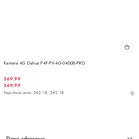
Kamera 4G Dahua P4F-PV-4G-0400B-PRO
Cena
269.99
Cena
269.99
promocyjna:
promocyjna:
Najniższa
Najniższa cena:
282.18
,
282.18
cena
z
30
dni
przed
obniżką
Dane adresowe