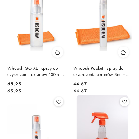
Whoosh GO XL - spray do
Whoosh Pocket - spray do
czyszczenia ekranów 100ml +
czyszczenia ekranów 8ml +
ściereczka z mikrofibry
ściereczka z mikrofibry
Cena:
Cena:
65.95
44.67
Cena:
Cena:
65.95
44.67