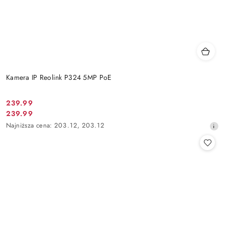
Kamera IP Reolink P324 5MP PoE
Cena
239.99
Cena
239.99
promocyjna:
promocyjna:
Najniższa
Najniższa cena:
203.12
,
203.12
cena
z
30
dni
przed
obniżką