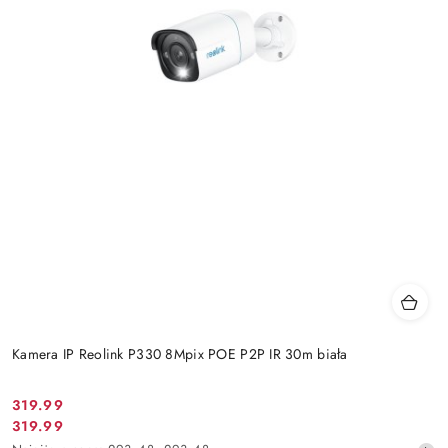
Kamera IP Reolink P330 8Mpix POE P2P IR 30m biała
Cena
319.99
Cena
319.99
promocyjna: