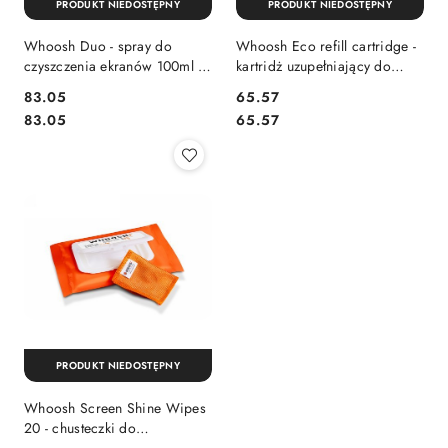
PRODUKT NIEDOSTĘPNY
PRODUKT NIEDOSTĘPNY
Whoosh Duo - spray do
Whoosh Eco refill cartridge -
czyszczenia ekranów 100ml +
kartridż uzupełniający do
spray 8ml + 2 ściereczki z
Screen Shine Pro 500ml
Cena:
Cena:
83.05
65.57
microfibry
(2szt.) [eol]
Cena:
Cena:
83.05
65.57
PRODUKT NIEDOSTĘPNY
Whoosh Screen Shine Wipes
20 - chusteczki do
czyszczenia ekranów (20szt.)