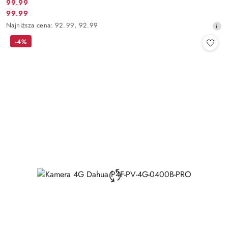
Cena
99.99
Cena
99.99
promocyjna:
promocyjna:
Najniższa
Najniższa cena:
92.99
,
92.99
cena
-4%
z
30
dni
przed
obniżką