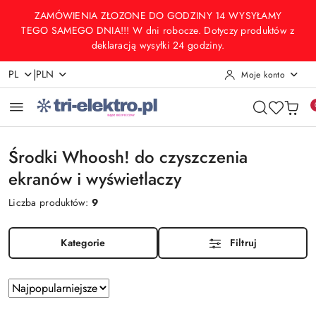
Przejdź do treści głównej
Przejdź do wyszukiwarki
Przejdź do moje konto
Przejdź do menu głównego
Przejdź do stopki
ZAMÓWIENIA ZŁOZONE DO GODZINY 14 WYSYŁAMY
TEGO SAMEGO DNIA!!! W dni robocze. Dotyczy produktów z
deklaracją wysyłki 24 godziny.
|
PL
PLN
Moje konto
Środki Whoosh! do czyszczenia
ekranów i wyświetlaczy
Liczba produktów:
9
Kategorie
Filtruj
Zastosowano
Sortuj
według
sortowanie: