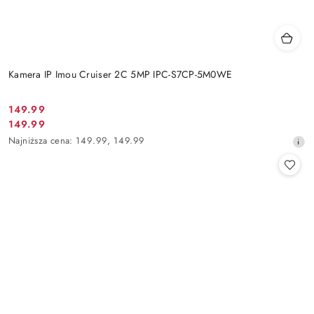
Kamera IP Imou Cruiser 2C 5MP IPC-S7CP-5M0WE
Cena
149.99
Cena
149.99
promocyjna:
promocyjna:
Najniższa
Najniższa cena:
149.99
,
149.99
cena
z
30
dni
przed
obniżką