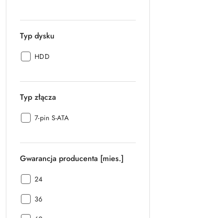
obrotowa:
Typ dysku
Typ
HDD
dysku:
Typ złącza
Typ
7-pin S-ATA
złącza:
Gwarancja producenta [mies.]
Gwarancja
24
producenta
Gwarancja
[mies.]:
36
producenta