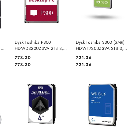
NY
PRODUKT NIEDOSTĘPNY
PRODUKT NIEDOSTĘPNY
Dysk Toshiba P300
Dysk Toshiba S300 (SMR)
,5"
HDWD320UZSVA 2TB 3,5"
HDWT720UZSVA 2TB 3,5"
7200 256MB SATA III BULK
5400 128MB SATA III
Cena:
Cena:
773.20
721.36
Surveillance BULK
Cena:
Cena:
773.20
721.36