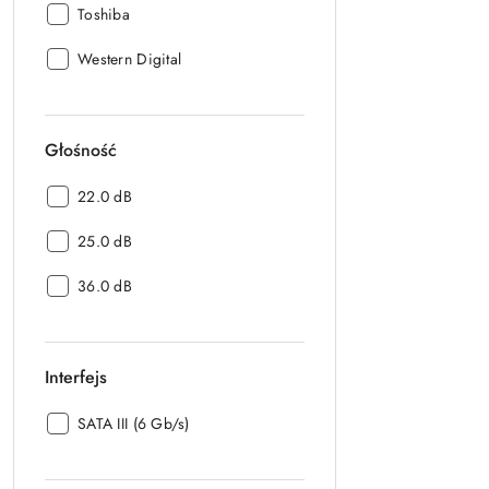
Producent:
Toshiba
Producent:
Western Digital
Głośność
Głośność:
22.0 dB
Głośność:
25.0 dB
Głośność:
36.0 dB
Interfejs
Interfejs:
SATA III (6 Gb/s)