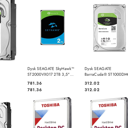
PRODUKT NIEDOSTĘP
SZYKA
DO KOSZYKA
Dysk SEAGATE SkyHawk™
Dysk SEAGATE
ST2000VX017 2TB 3,5"
BarraCuda® ST1000DM
TB 3,5"
256MB SATA III
1TB 3,5" 64MB SATA III
Cena:
Cena:
781.36
312.02
 NCQ
NCQ
Cena:
Cena:
781.36
312.02