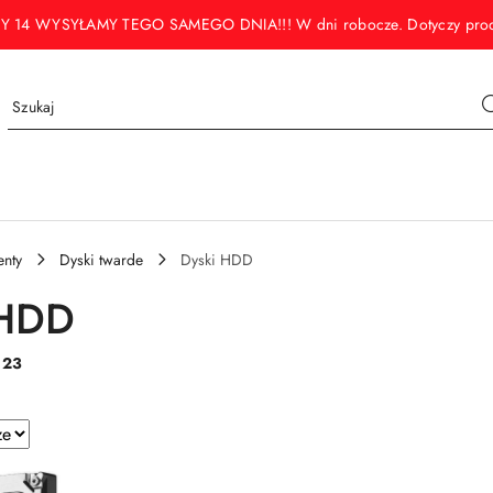
WYSYŁAMY TEGO SAMEGO DNIA!!! W dni robocze. Dotyczy produktó
nty
Dyski twarde
Dyski HDD
 HDD
:
23
e.