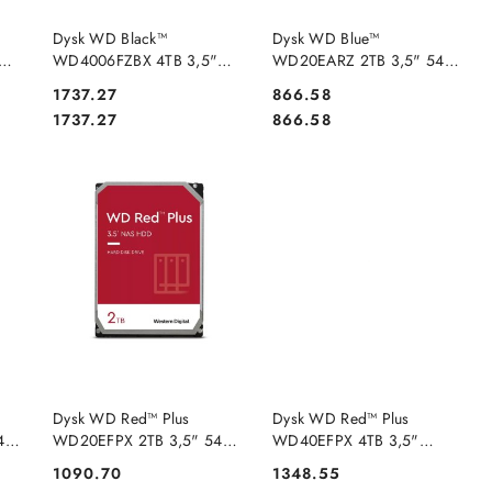
NY
PRODUKT NIEDOSTĘPNY
PRODUKT NIEDOSTĘPNY
Dysk WD Black™
Dysk WD Blue™
WD4006FZBX 4TB 3,5"
WD20EARZ 2TB 3,5" 5400
7200 256MB SATA III
64MB SATA III (CMR)
Cena:
Cena:
1737.27
866.58
Cena:
Cena:
1737.27
866.58
NY
PRODUKT NIEDOSTĘPNY
PRODUKT NIEDOSTĘPNY
Dysk WD Red™ Plus
Dysk WD Red™ Plus
400
WD20EFPX 2TB 3,5" 5400
WD40EFPX 4TB 3,5"
64MB SATA III NAS
256MB SATA III
Cena:
Cena:
1090.70
1348.55