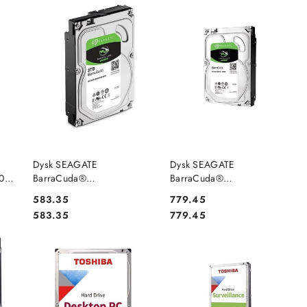
NY
PRODUKT NIEDOSTĘPNY
PRODUKT NIEDOSTĘPNY
Dysk SEAGATE
Dysk SEAGATE
010
BarraCuda®
BarraCuda®
ST3000DM007 3TB 3,5"
ST4000DM004 4TB 3,5"
Cena:
Cena:
583.35
779.45
256MB SATA III NCQ
256MB SATA III
Cena:
Cena:
583.35
779.45