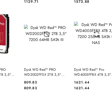
Cena:
Cena:
1129.71
1572.88
DOSTĘPNY
PRODUKT NIEDOSTĘPNY
PRODUKT NIEDOSTĘP
PRO
Dysk WD Red™ PRO
Dysk WD Red™ Pro
B 3,5"
WD2002FFSX 2TB 3,5"
WD4005FFBX 4TB 3,5"
A III NAS
7200 64MB SATA III
7200 256MB SATA III N
Cena:
Cena:
809.83
1621.44
Cena:
Cena:
809.83
1621.44