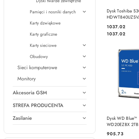
Dyski twarde zewnętrzne
PRODUKT NIE
Dysk Toshiba S3
Pamięci i nosniki danych
HDWT840UZSVA
Karty dzwiękowe
5400 256MB SAT
Cena:
1037.02
Surveillance BU
Cena:
1037.02
Karty graficzne
Karty sieciowe
Obudowy
Sieci komputerowe
Monitory
Akcesoria GSM
STREFA PRODUCENTA
PRODUKT NIE
Zasilanie
Dysk WD Blue™
WD20EZBX 2TB 
256MB SATA III
Cena:
905.73