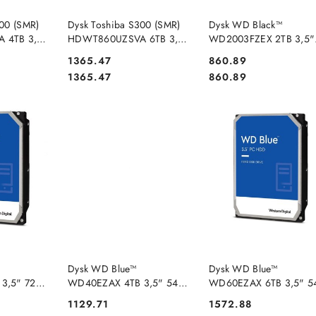
DOSTĘPNY
PRODUKT NIEDOSTĘPNY
PRODUKT NIEDOSTĘP
00 (SMR)
Dysk Toshiba S300 (SMR)
Dysk WD Black™
 4TB 3,5"
HDWT860UZSVA 6TB 3,5"
WD2003FZEX 2TB 3,5"
A III
5400 256MB SATA III
7200 64MB SATA III
Cena:
Cena:
1365.47
860.89
LK
Surveillance BULK
Cena:
Cena:
1365.47
860.89
DOSTĘPNY
PRODUKT NIEDOSTĘPNY
PRODUKT NIEDOSTĘP
Dysk WD Blue™
Dysk WD Blue™
3,5" 7200
WD40EZAX 4TB 3,5" 5400
WD60EZAX 6TB 3,5" 5
256 MB SATA III (CMR)
256MB SATA III (CMR)
Cena:
Cena:
1129.71
1572.88