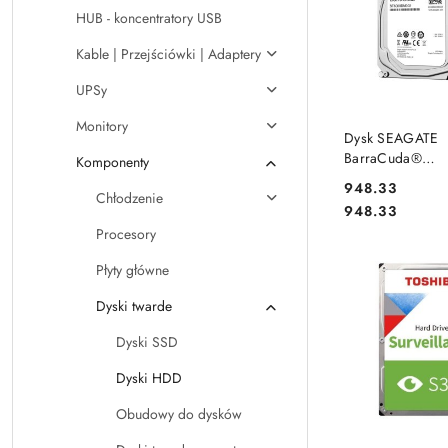
HUB - koncentratory USB
Kable | Przejściówki | Adaptery
UPSy
Monitory
PRODUKT NIE
Dysk SEAGATE
BarraCuda®
Komponenty
ST6000DM003 6
Cena:
948.33
5400 256MB SAT
Chłodzenie
Cena:
948.33
Procesory
Płyty główne
Dyski twarde
Dyski SSD
Dyski HDD
Obudowy do dysków