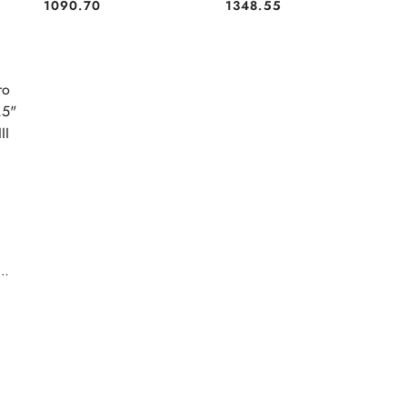
Cena:
Cena:
1090.70
1348.55
NY
AS