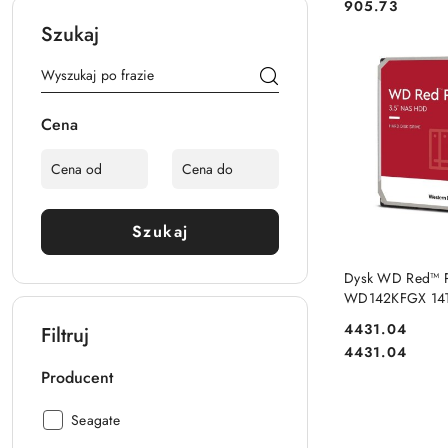
Cena:
905.73
Szukaj
Cena
Szukaj
PRODUKT NIE
Dysk WD Red™ 
WD142KFGX 14T
7200 512MB SAT
Cena:
4431.04
Filtruj
Cena:
4431.04
Producent
Producent:
Seagate