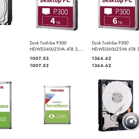
DOSTĘPNY
PRODUKT NIEDOSTĘPNY
PRODUKT NIEDOSTĘP
Dysk Toshiba P300
Dysk Toshiba P300
HDWD240UZSVA 4TB 3,5"
HDWD260UZSVA 6TB 3
TB 3,5"
5400 128MB SATA III BULK
SATA III
Cena:
Cena:
1007.53
1364.62
A III
Cena:
Cena:
1007.53
1364.62