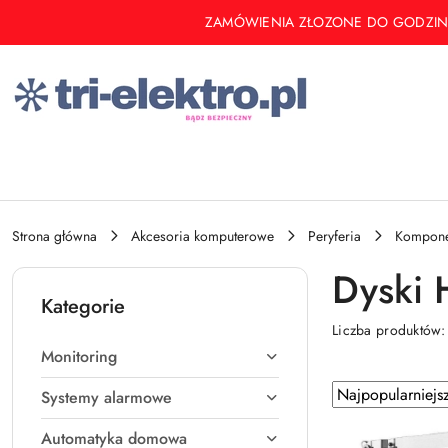
Przejdź do treści głównej
Przejdź do wyszukiwarki
Przejdź do moje konto
Przejdź do menu głównego
Przejdź do stopki
ZAMÓWIENIA ZŁOZONE DO GODZINY 14 
Strona główna
Akcesoria komputerowe
Peryferia
Kompone
Dyski
Kategorie
Liczba produktów
Monitoring
Zastosowano
Sortuj
Systemy alarmowe
według
sortowanie:
Automatyka domowa
Najpopularniejsz