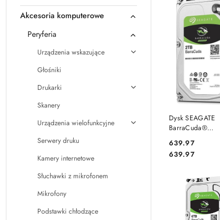
Akcesoria komputerowe
Peryferia
Urządzenia wskazujące
Głośniki
Drukarki
Skanery
DO KO
Dysk SEAGATE
Urządzenia wielofunkcyjne
BarraCuda®
ST2000DM008 2
Serwery druku
Cena:
639.97
256MB SATA III
Cena:
639.97
Kamery internetowe
Słuchawki z mikrofonem
Mikrofony
Podstawki chłodzące