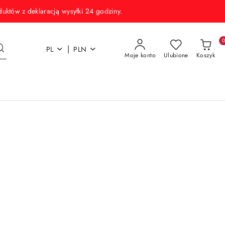
w z deklaracją wysyłki 24 godziny.
|
PL
PLN
Moje konto
Ulubione
Koszyk