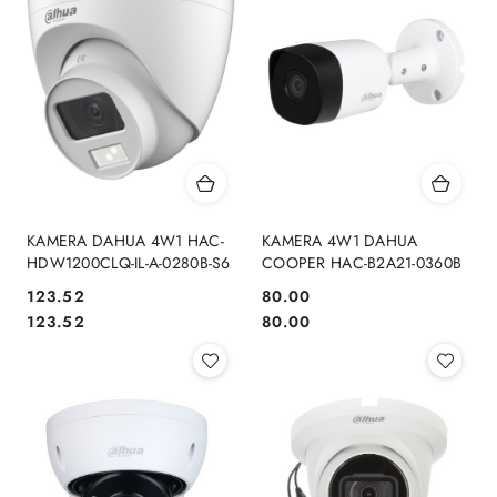
KAMERA DAHUA 4W1 HAC-
KAMERA 4W1 DAHUA
HDW1200CLQ-IL-A-0280B-S6
COOPER HAC-B2A21-0360B
Cena:
Cena:
123.52
80.00
Cena:
Cena:
123.52
80.00