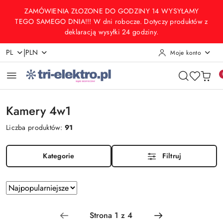
Przejdź do treści głównej
Przejdź do wyszukiwarki
Przejdź do moje konto
Przejdź do menu głównego
Przejdź do stopki
ZAMÓWIENIA ZŁOZONE DO GODZINY 14 WYSYŁAMY
TEGO SAMEGO DNIA!!! W dni robocze. Dotyczy produktów z
deklaracją wysyłki 24 godziny.
|
PL
PLN
Moje konto
Kamery 4w1
Liczba produktów:
91
Kategorie
Filtruj
Zastosowano
Sortuj
według
sortowanie:
Najpopularniejsze.