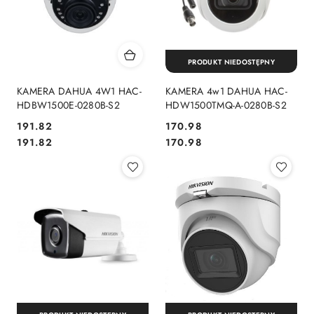
PRODUKT NIEDOSTĘPNY
KAMERA DAHUA 4W1 HAC-
KAMERA 4w1 DAHUA HAC-
HDBW1500E-0280B-S2
HDW1500TMQ-A-0280B-S2
Cena:
Cena:
191.82
170.98
Cena:
Cena:
191.82
170.98