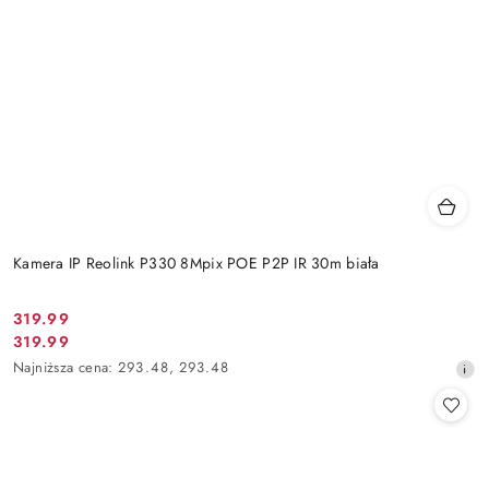
Kamera IP Reolink P330 8Mpix POE P2P IR 30m biała
Cena
319.99
Cena
319.99
promocyjna:
promocyjna:
Najniższa
Najniższa cena:
293.48
,
293.48
cena
z
30
dni
przed
obniżką