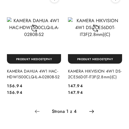
PRODUKT NIEDOSTĘPNY
PRODUKT NIEDOSTĘPNY
KAMERA DAHUA 4W1 HAC-
KAMERA HIKVISION 4W1 DS-
HDW1500CLQ-IL-A-0280B-S2
2CE56D0T-IT3F(2.8mm)(C)
Cena:
Cena:
156.94
147.94
Cena:
Cena:
156.94
147.94