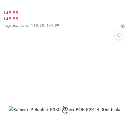
Cena
149.99
Cena
149.99
promocyjna:
promocyjna:
Najniższa
Najniższa cena:
149.99
,
149.99
cena
z
30
dni
przed
obniżką