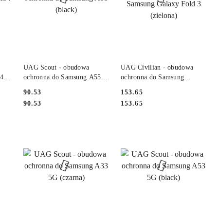
NY
PRODUKT NIEDOSTĘPNY
PRODUKT NIEDOSTĘPNY
UAG Scout - obudowa
UAG Civilian - obudowa
54
ochronna do Samsung A55
ochronna do Samsung
(black)
Galaxy Fold 3 (zielona)
Cena:
Cena:
90.53
153.65
Cena:
Cena:
90.53
153.65