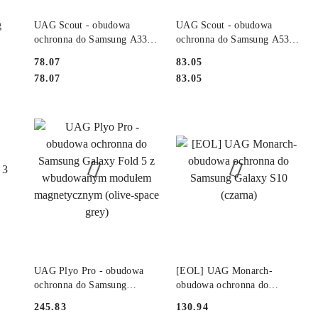
NY
PRODUKT NIEDOSTĘPNY
PRODUKT NIEDOSTĘPNY
UAG Scout - obudowa
UAG Scout - obudowa
ochronna do Samsung A33
ochronna do Samsung A53
5G (czarna)
5G (black)
Cena:
Cena:
78.07
83.05
Cena:
Cena:
78.07
83.05
NY
PRODUKT NIEDOSTĘPNY
PRODUKT NIEDOSTĘPNY
UAG Plyo Pro - obudowa
[EOL] UAG Monarch-
ochronna do Samsung
obudowa ochronna do
Galaxy Fold 5 z
Samsung Galaxy S10
Cena:
Cena:
245.83
130.94
wbudowanym modułem
(czarna)