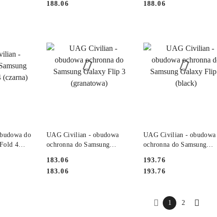
Cena:
Cena:
188.06
188.06
DOSTĘPNY
PRODUKT NIEDOSTĘPNY
PRODUKT NIEDOSTĘP
budowa do
UAG Civilian - obudowa
UAG Civilian - obudowa
Fold 4
ochronna do Samsung
ochronna do Samsung
Galaxy Flip 3 (granatowa)
Galaxy Flip 4 (black)
Cena:
Cena:
183.06
193.76
Cena:
Cena:
183.06
193.76
1
2