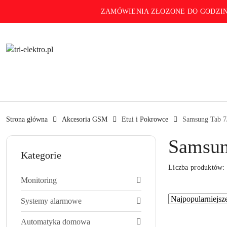
Przejdź do treści głównej
Przejdź do wyszukiwarki
Przejdź do moje konto
Przejdź do menu głównego
Przejdź do stopki
ZAMÓWIENIA ZŁOZONE DO GODZINY 14 
Strona główna
Akcesoria GSM
Etui i Pokrowce
Samsung Tab 7/8
Samsung
Kategorie
Liczba produktów
Monitoring
Zastosowano
Sortuj
Systemy alarmowe
według
sortowanie:
Automatyka domowa
Najpopularniejsze