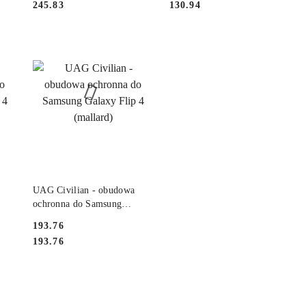
Cena:
Cena:
245.83
130.94
magnetycznym (olive-space
grey)
NY
PRODUKT NIEDOSTĘPNY
UAG Civilian - obudowa
ochronna do Samsung
Galaxy Flip 4 (mallard)
Cena:
193.76
Cena:
193.76