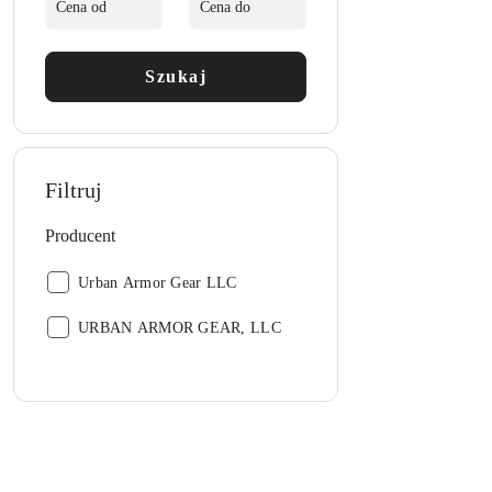
Szukaj
Filtruj
Producent
Producent:
Urban Armor Gear LLC
Producent:
URBAN ARMOR GEAR, LLC
Pomiń karuzelę produktów