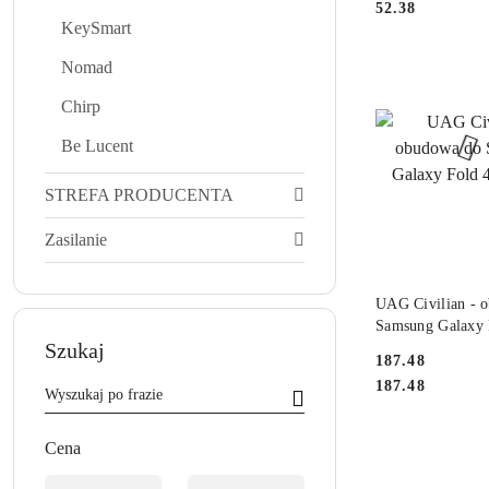
Cena:
52.38
KeySmart
Nomad
Chirp
Be Lucent
STREFA PRODUCENTA
Zasilanie
PRODUKT NIE
UAG Civilian - o
Samsung Galaxy 
Szukaj
(czarna)
Cena:
187.48
Cena:
187.48
Cena