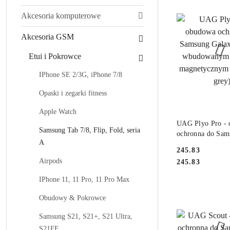
Akcesoria komputerowe
Akcesoria GSM
Etui i Pokrowce
IPhone SE 2/3G, iPhone 7/8
Opaski i zegarki fitness
Apple Watch
DO KO
UAG Plyo Pro -
Samsung Tab 7/8, Flip, Fold, seria
ochronna do Sam
A
Galaxy Fold 5 z
Cena:
245.83
wbudowanym mo
Cena:
Airpods
245.83
magnetycznym (a
grey)
IPhone 11, 11 Pro, 11 Pro Max
Obudowy & Pokrowce
Samsung S21, S21+, S21 Ultra,
S21FE