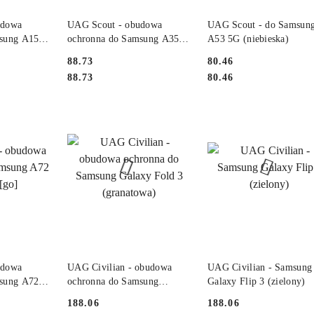
DOSTĘPNY
PRODUKT NIEDOSTĘPNY
PRODUKT NIEDOSTĘP
udowa
UAG Scout - obudowa
UAG Scout - do Samsung
sung A15
ochronna do Samsung A35
A53 5G (niebieska)
5G (black)
Cena:
Cena:
88.73
80.46
Cena:
Cena:
88.73
80.46
DOSTĘPNY
PRODUKT NIEDOSTĘPNY
PRODUKT NIEDOSTĘP
udowa
UAG Civilian - obudowa
UAG Civilian - Samsung
sung A72
ochronna do Samsung
Galaxy Flip 3 (zielony)
Galaxy Fold 3 (granatowa)
Cena:
Cena:
188.06
188.06