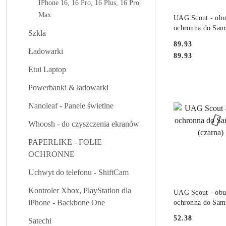
IPhone 16, 16 Pro, 16 Plus, 16 Pro
PRODUKT NIE
Max
UAG Scout - ob
ochronna do Sam
Szkła
5G (mallard)
Cena:
89.93
Ładowarki
Cena:
89.93
Etui Laptop
Powerbanki & ładowarki
Nanoleaf - Panele świetlne
Whoosh - do czyszczenia ekranów
PAPERLIKE - FOLIE
OCHRONNE
Uchwyt do telefonu - ShiftCam
PRODUKT NIE
Kontroler Xbox, PlayStation dla
UAG Scout - ob
iPhone - Backbone One
ochronna do Sam
(czarna) [go]
Cena:
52.38
Satechi