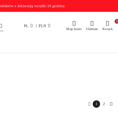
w z deklaracją wysyłki 24 godziny.
0
|
PL
PLN
Moje konto
Ulubione
Koszyk
1
2