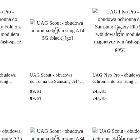
SZYKA
DO KOSZYKA
DO KOSZYKA
 obudowa
UAG Scout - obudowa
UAG Plyo Pro - obudow
sung
ochronna do Samsung A14
ochronna do Samsung
5G (black) [go]
Galaxy Flip 5 z
Cena:
Cena:
99.01
245.83
dułem
wbudowanym modułem
Cena:
Cena:
99.01
245.83
sh-space
magnetycznym (ash-spac
grey)