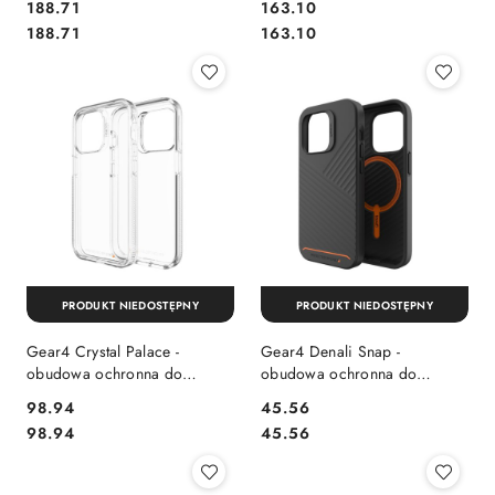
Cena:
Cena:
188.71
163.10
(black)
[mto]
Cena:
Cena:
188.71
163.10
PRODUKT NIEDOSTĘPNY
PRODUKT NIEDOSTĘPNY
Gear4 Crystal Palace -
Gear4 Denali Snap -
obudowa ochronna do
obudowa ochronna do
iPhone 14 Pro Max (clear)
iPhone 14 Pro kompatybilna z
Cena:
Cena:
98.94
45.56
MagSafe (black) [eol]
Cena:
Cena:
98.94
45.56