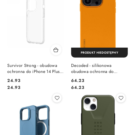
PRODUKT NIEDOSTĘPNY
Survivor Strong - obudowa
Decoded - silikonowa
ochronna do iPhone 14 Plus
obudowa ochronna do
(clear) [P]
iPhone 14 Pro kompatybilna z
Cena:
Cena:
24.93
64.23
MagSafe (apricot)
Cena:
Cena:
24.93
64.23