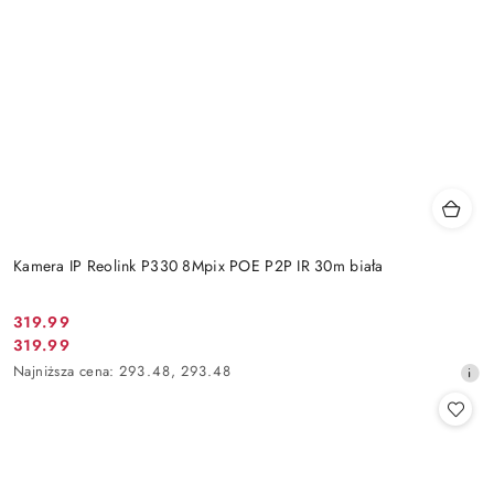
Kamera IP Reolink P330 8Mpix POE P2P IR 30m biała
Cena
319.99
Cena
319.99
promocyjna:
promocyjna:
Najniższa
Najniższa cena:
293.48
,
293.48
cena
z
30
dni
przed
obniżką