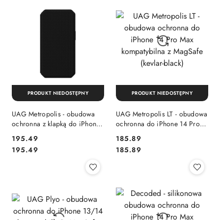
PRODUKT NIEDOSTĘPNY
PRODUKT NIEDOSTĘPNY
UAG Metropolis - obudowa
UAG Metropolis LT - obudowa
ochronna z klapką do iPhone
ochronna do iPhone 14 Pro
14 Pro (kevlar-black)
Max kompatybilna z MagSafe
Cena:
Cena:
195.49
185.89
(kevlar-black)
Cena:
Cena:
195.49
185.89