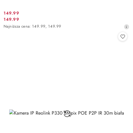
Cena
149.99
Cena
149.99
promocyjna:
promocyjna:
Najniższa
Najniższa cena:
149.99
,
149.99
cena
z
30
dni
przed
obniżką