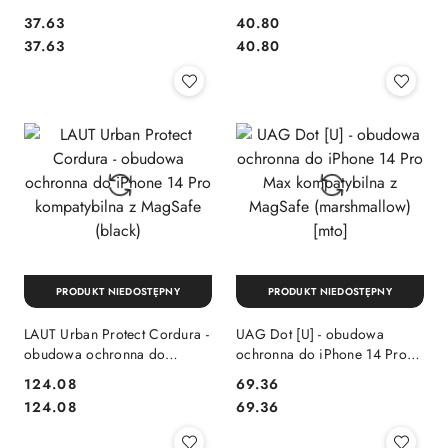
iPhone 14 Pro Max
iPhone 14 Pro Max
Cena:
Cena:
37.63
40.80
kompatybilna z MagSafe
kompatybilna z MagSafe
Cena:
Cena:
37.63
40.80
(black)
(blue)
PRODUKT NIEDOSTĘPNY
PRODUKT NIEDOSTĘPNY
LAUT Urban Protect Cordura -
UAG Dot [U] - obudowa
obudowa ochronna do
ochronna do iPhone 14 Pro
iPhone 14 Pro kompatybilna z
Max kompatybilna z MagSafe
Cena:
Cena:
124.08
69.36
MagSafe (black)
(marshmallow) [mto]
Cena:
Cena:
124.08
69.36