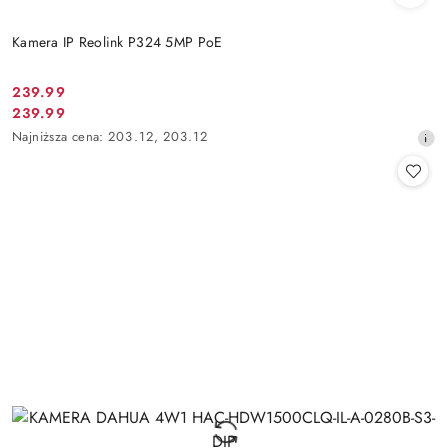
Kamera IP Reolink P324 5MP PoE
Cena
239.99
Cena
239.99
promocyjna:
promocyjna:
Najniższa
Najniższa cena:
203.12
,
203.12
cena
z
30
dni
przed
obniżką