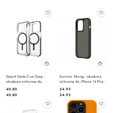
Gear4 Santa Cruz Snap -
Survivor Strong - obudowa
obudowa ochronna do
ochronna do iPhone 14 Plus
iPhone 14 Plus kompatybilna z
(black) [P]
Cena:
Cena:
40.80
24.93
MagSafe (black)
Cena:
Cena:
40.80
24.93