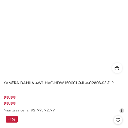
KAMERA DAHUA 4W1 HAC-HDW1500CLQ-IL-A-0280B-S3-DIP
Cena
99.99
Cena
99.99
promocyjna:
promocyjna:
Najniższa
Najniższa cena:
92.99
,
92.99
cena
-4%
z
30