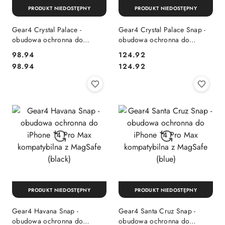
PRODUKT NIEDOSTĘPNY
PRODUKT NIEDOSTĘPNY
Gear4 Crystal Palace -
Gear4 Crystal Palace Snap -
obudowa ochronna do
obudowa ochronna do
iPhone 14 Pro (clear)
iPhone 14 Pro Max
Cena:
Cena:
98.94
124.92
kompatybilna z MagSafe
Cena:
Cena:
98.94
124.92
(clear)
PRODUKT NIEDOSTĘPNY
PRODUKT NIEDOSTĘPNY
Gear4 Havana Snap -
Gear4 Santa Cruz Snap -
obudowa ochronna do
obudowa ochronna do