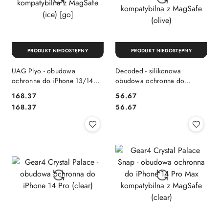
PRODUKT NIEDOSTĘPNY
PRODUKT NIEDOSTĘPNY
UAG Plyo - obudowa
Decoded - silikonowa
ochronna do iPhone 13/14
obudowa ochronna do
kompatybilna z MagSafe (ice)
iPhone 14 Pro Max
Cena:
Cena:
168.37
56.67
[go]
kompatybilna z MagSafe
Cena:
Cena:
168.37
56.67
(olive)