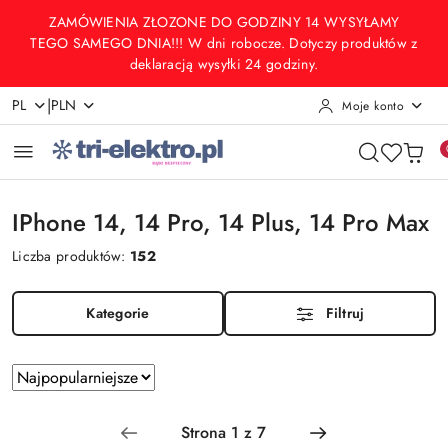
Przejdź do treści głównej
Przejdź do wyszukiwarki
Przejdź do moje konto
Przejdź do menu głównego
Przejdź do stopki
ZAMÓWIENIA ZŁOZONE DO GODZINY 14 WYSYŁAMY
TEGO SAMEGO DNIA!!! W dni robocze. Dotyczy produktów z
deklaracją wysyłki 24 godziny.
|
PL
PLN
Moje konto
IPhone 14, 14 Pro, 14 Plus, 14 Pro Max
Liczba produktów:
152
Kategorie
Filtruj
Zastosowano
Sortuj
według
sortowanie:
Najpopularniejsze.