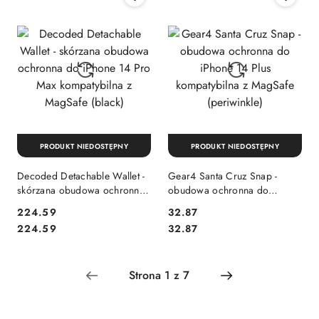
PRODUKT NIEDOSTĘPNY
PRODUKT NIEDOSTĘPNY
Decoded Detachable Wallet -
Gear4 Santa Cruz Snap -
skórzana obudowa ochronna
obudowa ochronna do
do iPhone 14 Pro Max
iPhone 14 Plus kompatybilna z
Cena:
Cena:
224.59
32.87
kompatybilna z MagSafe
MagSafe (periwinkle)
Cena:
Cena:
224.59
32.87
(black)