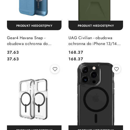
PRODUKT NIEDOSTĘPNY
PRODUKT NIEDOSTĘPNY
Gear4 Havana Snap -
UAG Civilian - obudowa
obudowa ochronna do
ochronna do iPhone 13/14
iPhone 14 Pro kompatybilna z
(olive)
Cena:
Cena:
37.63
168.37
MagSafe (blue)
Cena:
Cena:
37.63
168.37