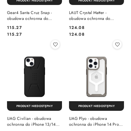
PRODUKT NIEDOSTĘPNY
PRODUKT NIEDOSTĘPNY
Gear4 Santa Cruz Snap -
LAUT Crystal Matter -
obudowa ochronna do
obudowa ochronna do
iPhone 14 Pro Max
iPhone 14 Pro Max
Cena:
Cena:
115.27
124.08
kompatybilna z MagSafe
kompatybilna z MagSafe
Cena:
Cena:
115.27
124.08
(black)
(black)
PRODUKT NIEDOSTĘPNY
PRODUKT NIEDOSTĘPNY
UAG Civilian - obudowa
UAG Plyo - obudowa
ochronna do iPhone 13/14
ochronna do iPhone 14 Pro
kompatybilna z MagSafe
kompatybilna z MagSafe (ash)