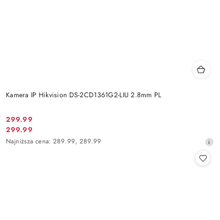
Kamera IP Hikvision DS-2CD1361G2-LIU 2.8mm PL
Cena
299.99
Cena
299.99
promocyjna:
promocyjna:
Najniższa
Najniższa cena:
289.99
,
289.99
cena
z
30
dni
przed
obniżką