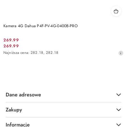
Kamera 4G Dahua P4F-PV-4G-0400B-PRO
Cena
269.99
Cena
269.99
promocyjna:
promocyjna:
Najniższa
Najniższa cena:
282.18
,
282.18
cena
z
30
dni
przed
obniżką
Dane adresowe
Zakupy
Informacje