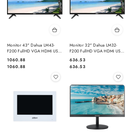
Monitor 43" Dahua LM43-
Monitor 32" Dahua LM32-
F200 FullHD VGA HDMI USB
F200 FullHD VGA HDMI USB
głośnik TFT LED
głośnik TFT LED
Cena:
Cena:
1060.88
636.53
Cena:
Cena:
1060.88
636.53