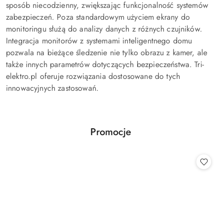
sposób niecodzienny, zwiększając funkcjonalność systemów
zabezpieczeń. Poza standardowym użyciem ekrany do
monitoringu służą do analizy danych z różnych czujników.
Integracja monitorów z systemami inteligentnego domu
pozwala na bieżące śledzenie nie tylko obrazu z kamer, ale
także innych parametrów dotyczących bezpieczeństwa. Tri-
elektro.pl oferuje rozwiązania dostosowane do tych
innowacyjnych zastosowań.
Produkty
Promocje
Pomiń karuzelę produktów
o
statusie: