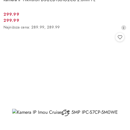
Cena
299.99
Cena
299.99
promocyjna:
promocyjna:
Najniższa
Najniższa cena:
289.99
,
289.99
cena
z
30
dni
przed
obniżką