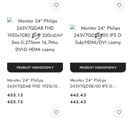
PRODUKT NIEDOSTĘPNY
PRODUKT NIEDOSTĘPNY
Monitor 24" Philips
Monitor 24" Philips
243V7QDAB FHD 1920x1080
243V7QDSB/00 IPS D-
16:9 250cd/m² 5ms 0,275mm
Sub/HDMI/DVI czarny
Cena:
Cena:
455.13
443.43
16,7Mio. DVI-D HDMI czarny
Cena:
Cena:
455.13
443.43