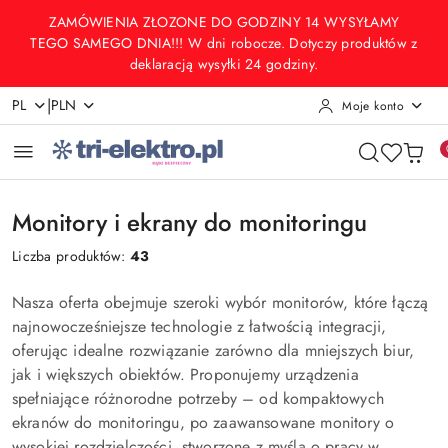
Przejdź do treści głównej
Przejdź do wyszukiwarki
Przejdź do moje konto
Przejdź do menu głównego
Przejdź do stopki
ZAMÓWIENIA ZŁOZONE DO GODZINY 14 WYSYŁAMY
TEGO SAMEGO DNIA!!! W dni robocze. Dotyczy produktów z
deklaracją wysyłki 24 godziny.
|
PL
PLN
Moje konto
Monitory i ekrany do monitoringu
Liczba produktów:
43
Nasza oferta obejmuje szeroki wybór monitorów, które łączą
najnowocześniejsze technologie z łatwością integracji,
oferując idealne rozwiązanie zarówno dla mniejszych biur,
jak i większych obiektów. Proponujemy urządzenia
spełniające różnorodne potrzeby – od kompaktowych
ekranów do monitoringu, po zaawansowane monitory o
wysokiej rozdzielczości, stworzone z myślą o pracy w