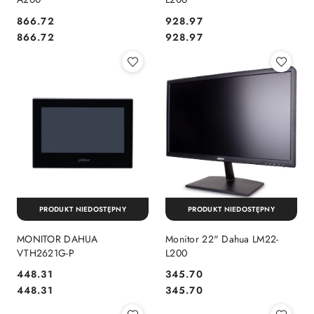
Cena:
Cena:
866.72
928.97
Cena:
Cena:
866.72
928.97
PRODUKT NIEDOSTĘPNY
PRODUKT NIEDOSTĘPNY
MONITOR DAHUA
Monitor 22" Dahua LM22-
VTH2621G-P
L200
Cena:
Cena:
448.31
345.70
Cena:
Cena:
448.31
345.70