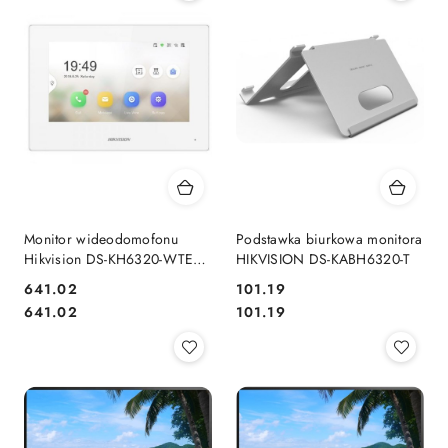
Monitor wideodomofonu
Podstawka biurkowa monitora
Hikvision DS-KH6320-WTE1-
HIKVISION DS-KABH6320-T
W
Cena:
Cena:
641.02
101.19
Cena:
Cena:
641.02
101.19