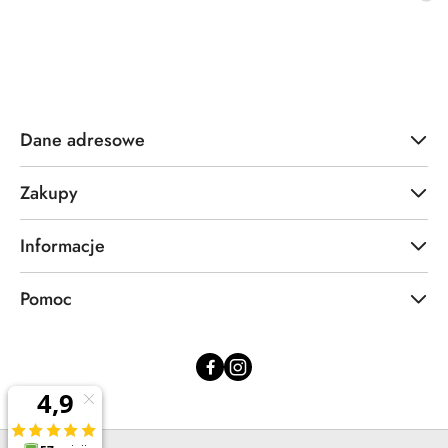
cena
z
30
dni
przed
obniżką
Dane adresowe
Zakupy
Informacje
Pomoc