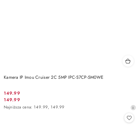
Kamera IP Imou Cruiser 2C 5MP IPC-S7CP-5M0WE
Cena
149.99
Cena
149.99
promocyjna:
promocyjna:
Najniższa
Najniższa cena:
149.99
,
149.99
cena
z
30
dni
przed