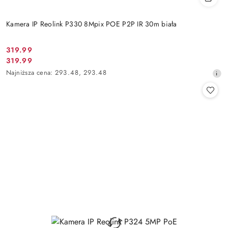
Kamera IP Reolink P330 8Mpix POE P2P IR 30m biała
Cena
319.99
Cena
319.99
promocyjna:
promocyjna:
Najniższa
Najniższa cena:
293.48
,
293.48
cena
z
30
dni
przed
obniżką