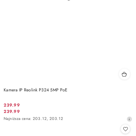
Kamera IP Reolink P324 5MP PoE
Cena
239.99
Cena
239.99
promocyjna:
promocyjna:
Najniższa
Najniższa cena:
203.12
,
203.12
cena
z
30