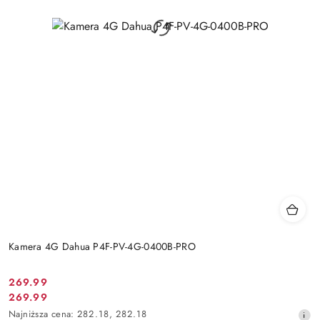
Kamera 4G Dahua P4F-PV-4G-0400B-PRO
Cena
269.99
Cena
269.99
promocyjna:
promocyjna:
Najniższa
Najniższa cena:
282.18
,
282.18