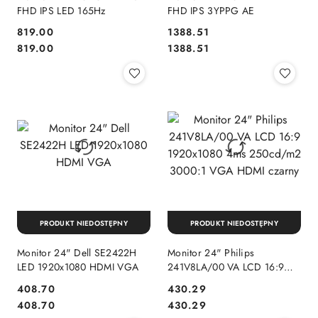
FHD IPS LED 165Hz
FHD IPS 3YPPG AE
Cena:
Cena:
819.00
1388.51
Cena:
Cena:
819.00
1388.51
PRODUKT NIEDOSTĘPNY
PRODUKT NIEDOSTĘPNY
Monitor 24" Dell SE2422H
Monitor 24" Philips
LED 1920x1080 HDMI VGA
241V8LA/00 VA LCD 16:9
1920x1080 4ms 250cd/m2
Cena:
Cena:
408.70
430.29
3000:1 VGA HDMI czarny
Cena:
Cena:
408.70
430.29