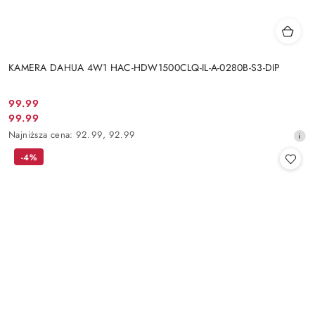
KAMERA DAHUA 4W1 HAC-HDW1500CLQ-IL-A-0280B-S3-DIP
Cena
99.99
Cena
99.99
promocyjna:
promocyjna:
Najniższa
Najniższa cena:
92.99
,
92.99
cena
-4%
z
30
dni
przed
obniżką