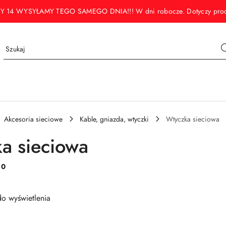
WYSYŁAMY TEGO SAMEGO DNIA!!! W dni robocze. Dotyczy produktó
Akcesoria sieciowe
Kable, gniazda, wtyczki
Wtyczka sieciowa
a sieciowa
:
0
o wyświetlenia