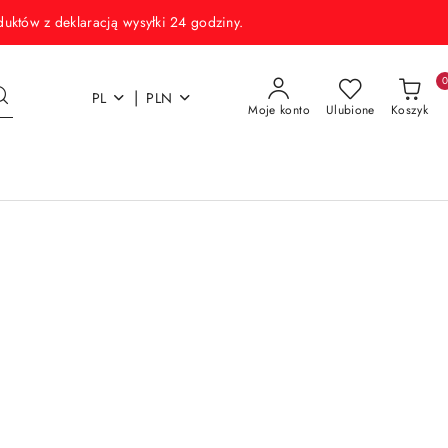
w z deklaracją wysyłki 24 godziny.
|
PL
PLN
Moje konto
Ulubione
Koszyk