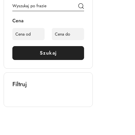
Cena
Szukaj
Filtruj
Pomiń karuzelę produktów