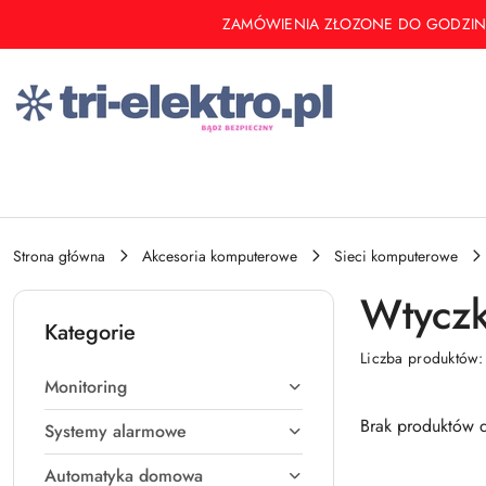
Przejdź do treści głównej
Przejdź do wyszukiwarki
Przejdź do moje konto
Przejdź do menu głównego
Przejdź do stopki
ZAMÓWIENIA ZŁOZONE DO GODZINY 14 
Strona główna
Akcesoria komputerowe
Sieci komputerowe
Wtyczk
Kategorie
Liczba produktów
Monitoring
Brak produktów d
Systemy alarmowe
Automatyka domowa