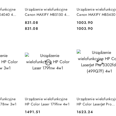
SZYKA
DO KOSZYKA
DO KOSZYKA
ofunkcyjne
Urządzenie wielofunkcyjne
Urządzenie wielofunkcyj
X4040 4w1
Canon MAXIFY MB5150 4 w
Canon MAXIFY MB5450
1
w 1
Cena:
Cena:
831.08
1003.90
Cena:
Cena:
831.08
1003.90
SZYKA
DO KOSZYKA
DO KOSZYKA
ofunkcyjne
Urządzenie wielofunkcyjne
Urządzenie wielofunkcyj
 178nw 3w1
HP Color Laser 179fnw 4w1
HP Color LaserJet Pro
3302fdn (499Q7F) 4w1
Cena:
Cena:
1491.51
1623.24