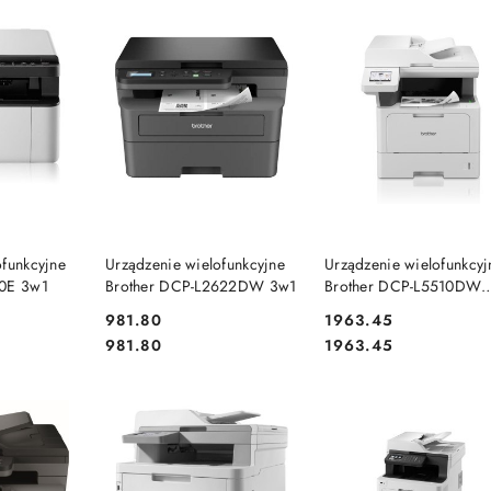
SZYKA
DO KOSZYKA
DO KOSZYKA
ofunkcyjne
Urządzenie wielofunkcyjne
Urządzenie wielofunkcyj
10E 3w1
Brother DCP-L2622DW 3w1
Brother DCP-L5510DW
(DCPL5510DW) 3w1
Cena:
Cena:
981.80
1963.45
Cena:
Cena:
981.80
1963.45