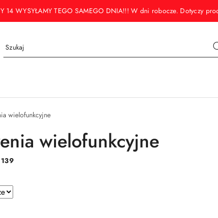
WYSYŁAMY TEGO SAMEGO DNIA!!! W dni robocze. Dotyczy produktó
ia wielofunkcyjne
enia wielofunkcyjne
:
139