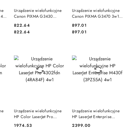
DO KOSZYKA
DO KOSZYKA
ne
Urządzenie wielofunkcyjne
Urządzenie wielofunkcyjne
 4
Canon PIXMA G3430
Canon PIXMA G3470 3w1
(5989C009) 3w1 czarne
białe
Cena:
Cena:
822.64
897.01
Cena:
Cena:
822.64
897.01
DO KOSZYKA
DO KOSZYKA
ne
Urządzenie wielofunkcyjne
Urządzenie wielofunkcyjne
HP Color LaserJet Pro
HP LaserJet Enterprise
4302fdn (4RA84F) 4w1
M430f (3PZ55A) 4w1
Cena:
Cena:
1974.53
2399.00