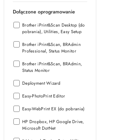
Dołączone oprogramowanie
Dołączone
Brother iPrint&Scan Desktop (do
oprogramowanie:
pobrania), Utilities, Easy Setup
Dołączone
Brother iPrint&Scan, BRAdmin
oprogramowanie:
Professional, Status Monitor
Dołączone
Brother iPrint&Scan, BRAdmin,
oprogramowanie:
Status Monitor
Dołączone
Deployment Wizard
oprogramowanie:
Dołączone
Easy-PhotoPrint Editor
oprogramowanie:
Dołączone
Easy-WebPrint EX (do pobrania)
oprogramowanie:
Dołączone
HP Dropbox, HP Google Drive,
oprogramowanie:
Microsoft DotNet