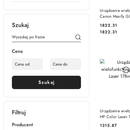
DO KO
Urządzenie wiel
Canon Maxify G
białe
Szukaj
Cena:
1822.31
Cena:
1822.31
Cena
Szukaj
DO KO
Urządzenie wiel
Filtruj
HP Color Laser
Producent
Cena:
1315.87