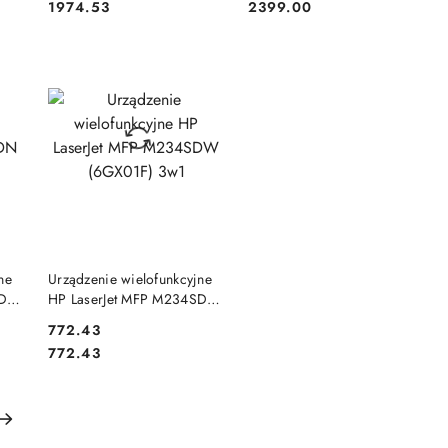
Cena:
Cena:
1974.53
2399.00
DO KOSZYKA
ne
Urządzenie wielofunkcyjne
SDN
HP LaserJet MFP M234SDW
(6GX01F) 3w1
Cena:
772.43
Cena:
772.43