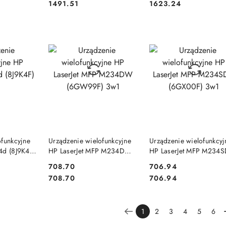
Cena:
Cena:
1491.51
1623.24
SZYKA
DO KOSZYKA
DO KOSZYKA
ofunkcyjne
Urządzenie wielofunkcyjne
Urządzenie wielofunkcyj
4d (8J9K4F)
HP LaserJet MFP M234DW
HP LaserJet MFP M234
(6GW99F) 3w1
(6GX00F) 3w1
Cena:
Cena:
708.70
706.94
Cena:
Cena:
708.70
706.94
1
2
3
4
5
6