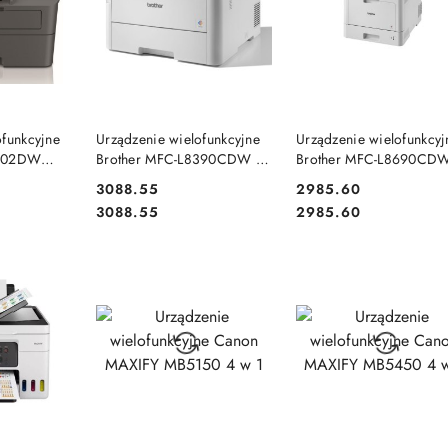
SZYKA
DO KOSZYKA
DO KOSZYKA
ofunkcyjne
Urządzenie wielofunkcyjne
Urządzenie wielofunkcyj
2802DW
Brother MFC-L8390CDW 4
Brother MFC-L8690CD
1) 4 w 1
w 1
w 1
Cena:
Cena:
3088.55
2985.60
Cena:
Cena:
3088.55
2985.60