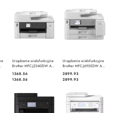
DO KOSZYKA
DO KOSZYKA
ne
Urządzenie wielofunkcyjne
Urządzenie wielofunkcyjne
Brother MFC-J2340DW A3
Brother MFC-J6955DW A3
4 w 1
4 w 1
Cena:
Cena:
1368.56
2899.93
Cena:
Cena:
1368.56
2899.93