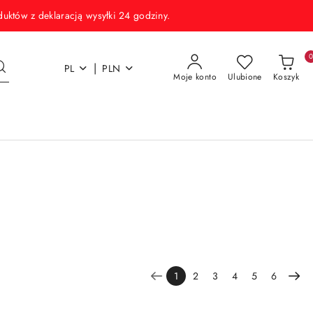
w z deklaracją wysyłki 24 godziny.
|
PL
PLN
Moje konto
Ulubione
Koszyk
1
2
3
4
5
6