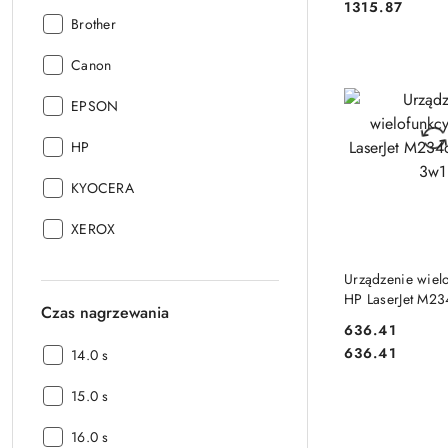
Cena:
1315.87
Producent:
Brother
Producent:
Canon
Producent:
EPSON
Producent:
HP
Producent:
KYOCERA
Producent:
XEROX
DO KO
Urządzenie wiel
HP LaserJet M23
Czas nagrzewania
3w1
Cena:
636.41
Cena:
636.41
Czas
14.0 s
nagrzewania:
Czas
15.0 s
nagrzewania:
Czas
16.0 s