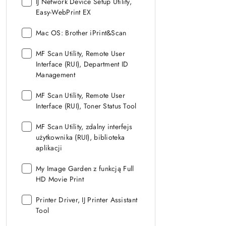
Dołączone
IJ Network Device Setup Utility,
oprogramowanie:
Easy-WebPrint EX
Dołączone
Mac OS: Brother iPrint&Scan
oprogramowanie:
Dołączone
MF Scan Utility, Remote User
oprogramowanie:
Interface (RUI), Department ID
Management
Dołączone
MF Scan Utility, Remote User
oprogramowanie:
Interface (RUI), Toner Status Tool
Dołączone
MF Scan Utility, zdalny interfejs
oprogramowanie:
użytkownika (RUI), biblioteka
aplikacji
Dołączone
My Image Garden z funkcją Full
oprogramowanie:
HD Movie Print
Dołączone
Printer Driver, IJ Printer Assistant
oprogramowanie:
Tool