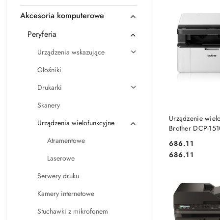
Akcesoria komputerowe
Peryferia
Urządzenia wskazujące
Głośniki
Drukarki
Skanery
DO KO
Urządzenie wiel
Urządzenia wielofunkcyjne
Brother DCP-15
Atramentowe
Cena:
686.11
Cena:
686.11
Laserowe
Serwery druku
Kamery internetowe
Słuchawki z mikrofonem