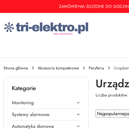
Przejdź do treści głównej
Przejdź do wyszukiwarki
Przejdź do moje konto
Przejdź do menu głównego
Przejdź do stopki
ZAMÓWIENIA ZŁOZONE DO GODZINY 14 
Strona główna
Akcesoria komputerowe
Peryferia
Urządzen
Urządz
Kategorie
Liczba produktów
Monitoring
Zastosowano sortowanie: Najpopularniejsze.
Sortuj
Systemy alarmowe
według
Automatyka domowa