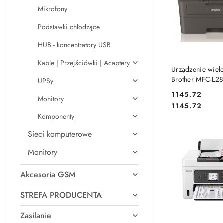
Mikrofony
Podstawki chłodzące
HUB - koncentratory USB
Kable | Przejściówki | Adaptery
DO KO
Urządzenie wiel
Brother MFC-L
UPSy
(MFCL2802DWAP
Cena:
1145.72
Monitory
Cena:
1145.72
Komponenty
Sieci komputerowe
Monitory
Akcesoria GSM
STREFA PRODUCENTA
Zasilanie