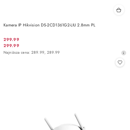
Kamera IP Hikvision DS-2CD1361G2-LIU 2.8mm PL
Cena
299.99
Cena
299.99
promocyjna:
promocyjna:
Najniższa
Najniższa cena:
289.99
,
289.99
cena
z
30
dni
przed
obniżką