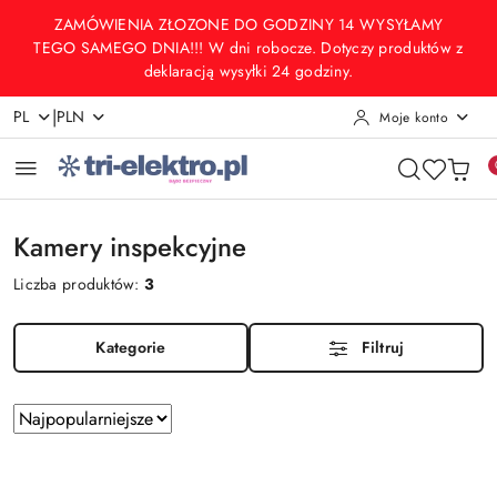
Przejdź do treści głównej
Przejdź do wyszukiwarki
Przejdź do moje konto
Przejdź do menu głównego
Przejdź do stopki
ZAMÓWIENIA ZŁOZONE DO GODZINY 14 WYSYŁAMY
TEGO SAMEGO DNIA!!! W dni robocze. Dotyczy produktów z
deklaracją wysyłki 24 godziny.
|
PL
PLN
Moje konto
Kamery inspekcyjne
Liczba produktów:
3
Kategorie
Filtruj
Zastosowano
Sortuj
według
sortowanie:
Najpopularniejsze.