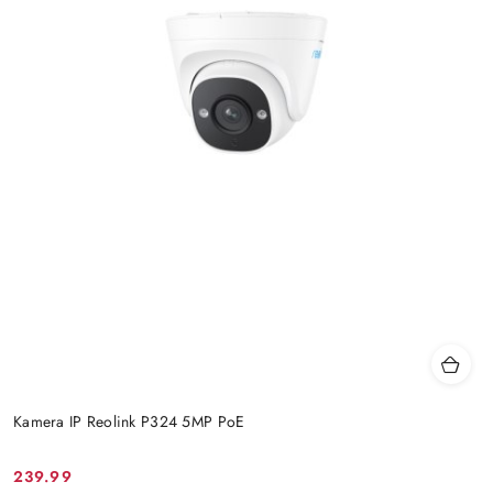
Kamera IP Reolink P324 5MP PoE
Cena
239.99