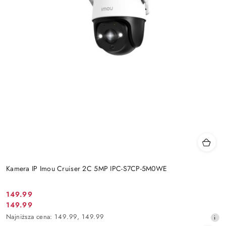
Kamera IP Imou Cruiser 2C 5MP IPC-S7CP-5M0WE
Cena
149.99
Cena
149.99
promocyjna:
promocyjna:
Najniższa
Najniższa cena:
149.99
,
149.99
cena