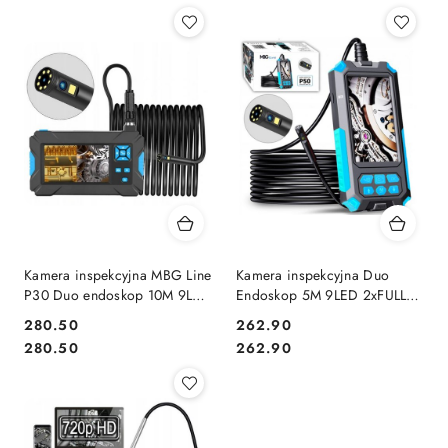
Kamera inspekcyjna MBG Line
Kamera inspekcyjna Duo
P30 Duo endoskop 10M 9LED
Endoskop 5M 9LED 2xFULL
2xFULL HD
HD P50
Cena:
Cena:
280.50
262.90
Cena:
Cena:
280.50
262.90