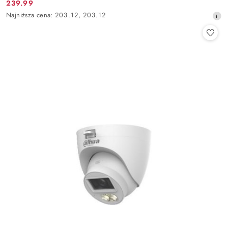
Cena
239.99
promocyjna:
promocyjna:
Najniższa
Najniższa cena:
203.12
,
203.12
cena
z
30
dni
przed
obniżką