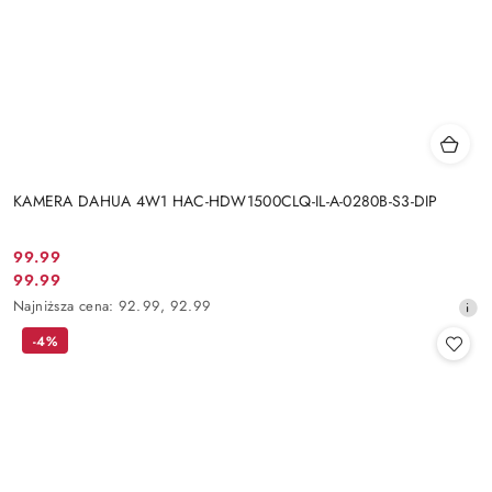
KAMERA DAHUA 4W1 HAC-HDW1500CLQ-IL-A-0280B-S3-DIP
Cena
99.99
Cena
99.99
promocyjna:
promocyjna:
Najniższa
Najniższa cena:
92.99
,
92.99
cena
-4%
z
30
dni
przed
obniżką