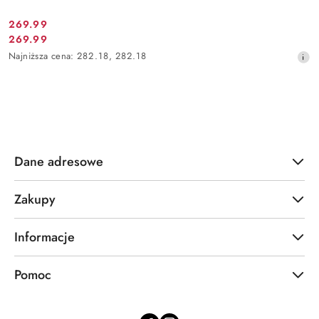
Cena
269.99
Cena
269.99
promocyjna:
promocyjna:
Najniższa
Najniższa cena:
282.18
,
282.18
cena
z
30
dni
przed
obniżką
Dane adresowe
Zakupy
Informacje
Pomoc