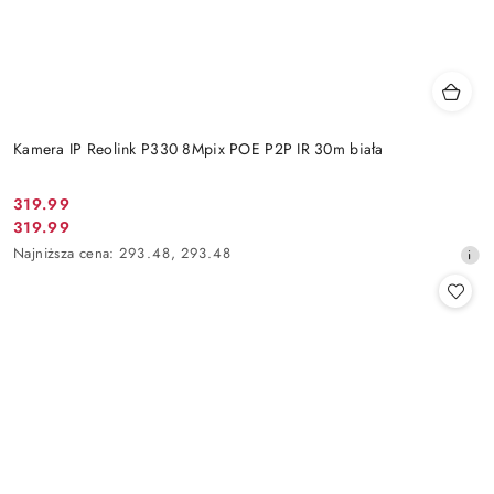
Kamera IP Reolink P330 8Mpix POE P2P IR 30m biała
Cena
319.99
Cena
319.99
promocyjna:
promocyjna:
Najniższa
Najniższa cena:
293.48
,
293.48
cena
z
30
dni
przed
obniżką