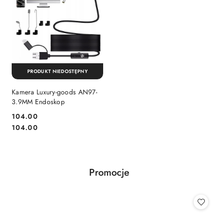
PRODUKT NIEDOSTĘPNY
Kamera Luxury-goods AN97-
3.9MM Endoskop
Cena:
104.00
Cena:
104.00
Produkty
Promocje
Pomiń karuzelę produktów
o
statusie: