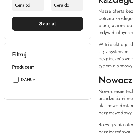
Nasza oferta be
potrzeb każdego
Szukaj
biura, alarmy d
indywidualnych w
W tri-elektro.p
się z systemami,
Filtruj
bezpieczeństwem 
system alarmowy
Producent
Nowocz
Producent:
DAHUA
Nowoczesne tech
urządzeniami mo
alarmowe dostarc
bezprzewodowy z
Rozwiązania ofer
bezpieczeństwa.