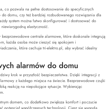
a, co pozwala na pełne dostosowanie do specyficznych
o do domu, czy też bardziej rozbudowanego rozwiązania dla
Każdy system można łatwo skonfigurować i dostosować do
 niewiarygodną elastyczność.
y bezprzewodowe centrale alarmowe, które doskonale integrują
iom, każda osoba może cieszyć się spokojem i
czenia, które cechuje tri-elektro.pl, aby wybrać idealny
wych alarmów do domu
iwy krok w przyszłość bezpieczeństwa. Dzięki integracji z
alarmowy z każdego miejsca na świecie. Bezprzewodowe czujki
bką reakcję na niepokojące sytuacje. Wybierając
ym.
igentnym domem, co dodatkowo zwiększa komfort i poczucie
 potencjał współczesnych technologii. Ciesz się wygodą