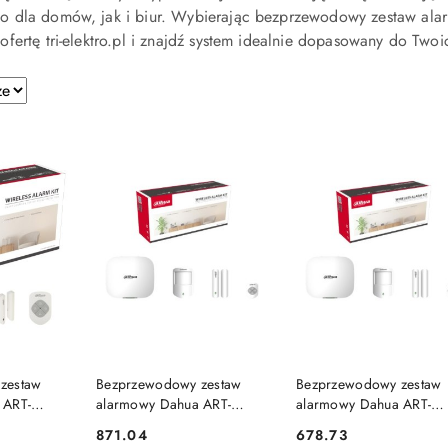
 dla domów, jak i biur. Wybierając bezprzewodowy zestaw alarmu
fertę tri-elektro.pl i znajdź system idealnie dopasowany do Twoi
e.
PRODUKT NIEDOSTĘPNY
PRODUKT NIEDOSTĘP
SZYKA
zestaw
Bezprzewodowy zestaw
Bezprzewodowy zestaw
 ART-
alarmowy Dahua ART-
alarmowy Dahua ART-
W2(868)
ARC3000H-03-GW2(868)
ARC3000H-03-W2(868)
Cena:
Cena:
871.04
678.73