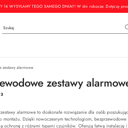
WYSYŁAMY TEGO SAMEGO DNIA!!! W dni robocze. Dotyczy produktó
 zestawy alarmowe
ewodowe zestawy alarmow
:
3
estawy alarmowe to doskonałe rozwiązanie dla osób poszukujący
 montażu. Dzięki nowoczesnym technologiom, bezprzewodowe s
ą ochronę z różnymi typami czujników. Oferują łatwą instalację i