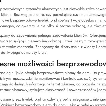
zprzewodowych systemów alarmowych jest niezwykle zróżnicowan
 klienta. Bez względu na to, czy poszukujesz systemu alarmoweg
omowe bezprzewodowe tri-elektro.pl spełnią Twoje oczekiwania. 
ymagań, co gwarantuje nie tylko skuteczną ochronę, ale również
l dążymy do zapewnienia pełnego zadowolenia klientów. Oferujem
 tworząc spójną i niezawodną ochronę. Dzięki naszym rozwiązan
w swoim otoczeniu. Zachęcamy do skorzystania z wiedzy i doświad
 do Twojego domu czy biura.
esne możliwości bezprzewodo
nologie, jakie oferują bezprzewodowe alarmy do domu, to prawdz
bilnymi możesz zdalnie monitorować i kontrolować swój system 
zają dokładnych informacji na temat zdarzeń, co pozwala na szy
estaw alarmowy, zyskujesz elastyczność i nowoczesność w jedn
owane przez tri-elektro.pl umożliwiają pełną integrację z intel
 Wybierz bezprzewodowy alarm do domu, aby w pełni wykorzystać