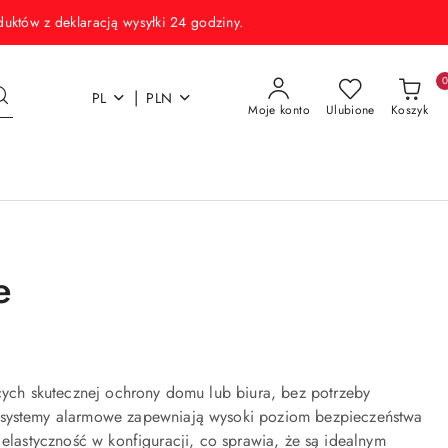
w z deklaracją wysyłki 24 godziny.
|
PL
PLN
Moje konto
Ulubione
Koszyk
e
ch skutecznej ochrony domu lub biura, bez potrzeby
ystemy alarmowe zapewniają wysoki poziom bezpieczeństwa
 elastyczność w konfiguracji, co sprawia, że są idealnym