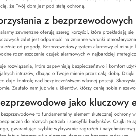
cią, że Twój dom jest pod stałą ochroną.
korzystania z bezprzewodowych
army zewnętrzne oferują szereg korzyści, które przekładają si
luczowych zalet jest odporność na zmienne warunki atmosferyczn
zależnie od pogody. Bezprzewodowy system alarmowy eliminuje k
odne rozmieszczenie czujek alarmowych w najbardziej strategicz
feruje rozwiązania, które zapewniają bezpieczeństwo i komfort u
jalnych intruzów, dbając o Twoje mienie przez całą dobę. Dzięki
co daje kontrolę nad bezpieczeństwem własnej posesji. Skorzystaj 
mie. Zaufało nam już wielu klientów, którzy cenią sobie niezawo
bezprzewodowe jako kluczowy 
 bezprzewodowe to fundamentalny element skutecznej ochrony w
bezpieczeń do różnych potrzeb i specyfiki budynków. Czujki 
go, gwarantując szybkie wykrywanie zagrożeń i natychmiastową re
można łatwo integrować z alarmem domowym bezprzewodowym.