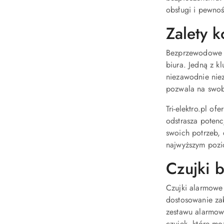
obsługi i pewnoś
Zalety 
Bezprzewodowe al
biura. Jedną z k
niezawodnie nie
pozwala na swob
Tri-elektro.pl o
odstrasza potenc
swoich potrzeb, 
najwyższym pozio
Czujki 
Czujki alarmowe
dostosowanie za
zestawu alarmowe
czujek, które 