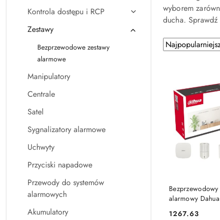
wyborem zarówno
Kontrola dostępu i RCP
ducha. Sprawdź o
Zestawy
Zastosowano
Sortuj
Bezprzewodowe zestawy
według
sortowanie:
alarmowe
Najpopularniejsz
Manipulatory
Centrale
Satel
Sygnalizatory alarmowe
Uchwyty
Przyciski napadowe
Przewody do systemów
DO KO
Bezprzewodowy 
alarmowych
alarmowy Dahua
ARC3000H-03-F
Akumulatory
Cena:
1267.63