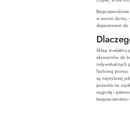
Bezprzewodowe cz
w swoim domu, wi
dopasowane do 
Dlaczego
Sklep tri-elektr
akcesoriów do b
indywidualnych p
fachową pomoc w 
są najwyższej ja
pozwala na uzysk
wygodę i pewność
bezpieczeństwo s
Pomiń karuzelę produktów