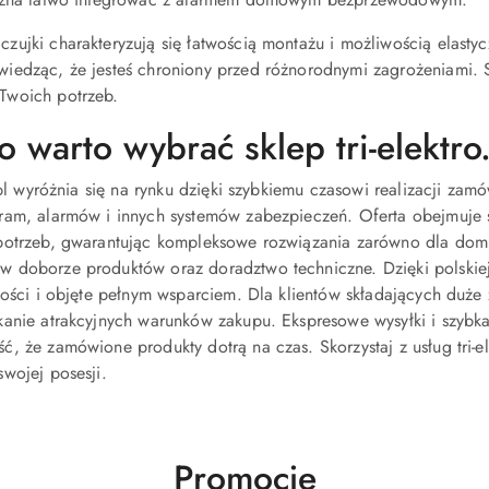
ujki charakteryzują się łatwością montażu i możliwością elasty
edząc, że jesteś chroniony przed różnorodnymi zagrożeniami. Skor
Twoich potrzeb.
 warto wybrać sklep tri-elektro
o.pl wyróżnia się na rynku dzięki szybkiemu czasowi realizacji z
ram, alarmów i innych systemów zabezpieczeń. Oferta obejmuje
otrzeb, gwarantując kompleksowe rozwiązania zarówno dla domu, 
doborze produktów oraz doradztwo techniczne. Dzięki polskiej d
kości i objęte pełnym wsparciem. Dla klientów składających duż
anie atrakcyjnych warunków zakupu. Ekspresowe wysyłki i szybka
, że zamówione produkty dotrą na czas. Skorzystaj z usług tri-el
wojej posesji.
Produkty
Promocje