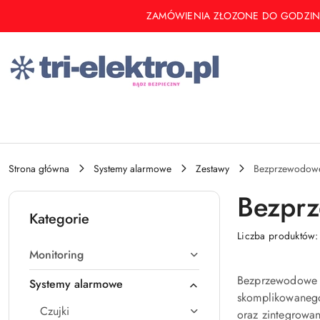
Przejdź do treści głównej
Przejdź do wyszukiwarki
Przejdź do moje konto
Przejdź do menu głównego
Przejdź do stopki
ZAMÓWIENIA ZŁOZONE DO GODZINY 14 
Strona główna
Systemy alarmowe
Zestawy
Bezprzewodowe
Bezprz
Kategorie
Liczba produktów
Monitoring
Bezprzewodowe z
Systemy alarmowe
skomplikowanego
Czujki
oraz zintegrowan