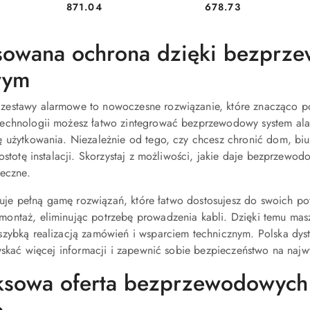
Cena:
Cena:
871.04
678.73
sowana ochrona dzięki bezprz
wym
estawy alarmowe to nowoczesne rozwiązanie, które znacząco po
echnologii możesz łatwo zintegrować bezprzewodowy system ala
 użytkowania. Niezależnie od tego, czy chcesz chronić dom, biuro,
rostotę instalacji. Skorzystaj z możliwości, jakie daje bezprzew
ieczne.
feruje pełną gamę rozwiązań, które łatwo dostosujesz do swoich p
ontaż, eliminując potrzebę prowadzenia kabli. Dzięki temu masz
zybką realizacją zamówień i wsparciem technicznym. Polska dystry
zyskać więcej informacji i zapewnić sobie bezpieczeństwo na naj
sowa oferta bezprzewodowych
o