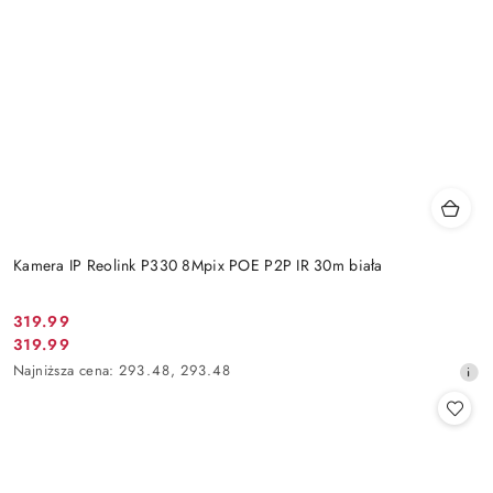
Kamera IP Reolink P330 8Mpix POE P2P IR 30m biała
Cena
319.99
Cena
319.99
promocyjna:
promocyjna:
Najniższa
Najniższa cena:
293.48
,
293.48
cena
z
30
dni
przed
obniżką