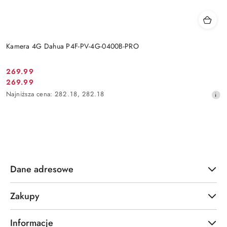
Kamera 4G Dahua P4F-PV-4G-0400B-PRO
Cena
269.99
Cena
269.99
promocyjna:
promocyjna:
Najniższa
Najniższa cena:
282.18
,
282.18
cena
z
30
dni
przed
obniżką
Dane adresowe
Zakupy
Informacje