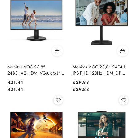
Monitor AOC 23,8"
Monitor AOC 23,8" 24E4U
24B3HA2 HDMI VGA głośniki
IPS FHD 120Hz HDMI DP
2x2W
VGA HUB głośniki
Cena:
Cena:
421.41
629.83
Cena:
Cena:
421.41
629.83