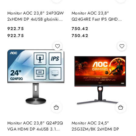
Monitor AOC 23,8" 24P3QW
Monitor AOC 23,8"
2xHDMI DP 4xUSB głośniki
Q24G4RE Fast IPS QHD
2x5W
180Hz HDMI DP
Cena:
Cena:
922.75
750.42
Cena:
Cena:
922.75
750.42
Monitor AOC 23,8" Q24P2Q
Monitor AOC 24,5"
VGA HDMI DP 4xUSB 3.1
25G3ZM/BK 2xHDMI DP
głośniki