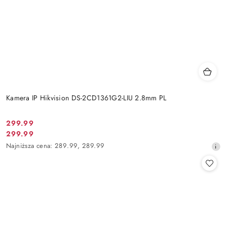
Kamera IP Hikvision DS-2CD1361G2-LIU 2.8mm PL
Cena
299.99
Cena
299.99
promocyjna:
promocyjna:
Najniższa
Najniższa cena:
289.99
,
289.99
cena
z
30
dni
przed
obniżką