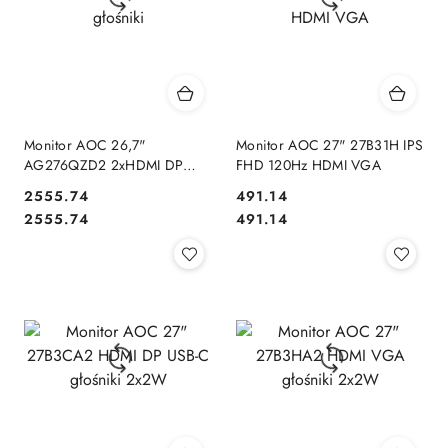
Monitor AOC 26,7"
Monitor AOC 27" 27B31H IPS
AG276QZD2 2xHDMI DP
FHD 120Hz HDMI VGA
głośniki
Cena:
Cena:
2555.74
491.14
Cena:
Cena:
2555.74
491.14