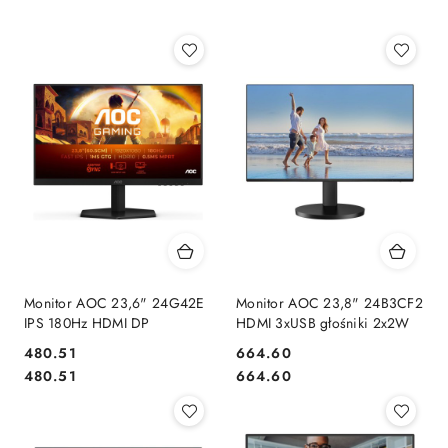
Monitor AOC 23,6" 24G42E
Monitor AOC 23,8" 24B3CF2
IPS 180Hz HDMI DP
HDMI 3xUSB głośniki 2x2W
Cena:
Cena:
480.51
664.60
Cena:
Cena:
480.51
664.60