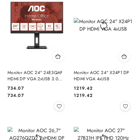
Monitor AOC 24" 24E3QAF
Monitor AOC 24" X24P1 DP
HDMI DP VGA 2xUSB 3.0
HDMI VGA 4xUSB
głośniki 2x2W
Cena:
Cena:
734.07
1219.42
Cena:
Cena:
734.07
1219.42