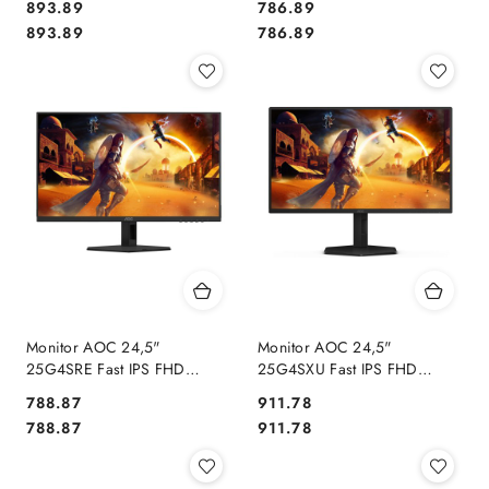
Cena:
Cena:
893.89
786.89
Cena:
Cena:
893.89
786.89
Monitor AOC 24,5"
Monitor AOC 24,5"
25G4SRE Fast IPS FHD
25G4SXU Fast IPS FHD
310Hz 2xHDMI DP
300Hz 2xHDMI DP HUB
Cena:
Cena:
788.87
911.78
Cena:
Cena:
788.87
911.78