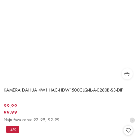
KAMERA DAHUA 4W1 HAC-HDW1500CLQ-IL-A-0280B-S3-DIP
Cena
99.99
Cena
99.99
promocyjna:
promocyjna:
Najniższa
Najniższa cena:
92.99
,
92.99
cena
-4%
z
30