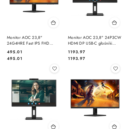
Monitor AOC 23,8"
Monitor AOC 23,8" 24P3CW
24G4HRE Fast IPS FHD
HDMI DP USB-C głośniki
200Hz 2xHDMI DP głośniki
2x5W
Cena:
Cena:
495.01
1193.97
Cena:
Cena:
495.01
1193.97