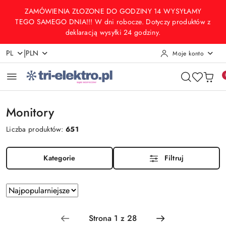
Przejdź do treści głównej
Przejdź do wyszukiwarki
Przejdź do moje konto
Przejdź do menu głównego
Przejdź do stopki
ZAMÓWIENIA ZŁOZONE DO GODZINY 14 WYSYŁAMY
TEGO SAMEGO DNIA!!! W dni robocze. Dotyczy produktów z
deklaracją wysyłki 24 godziny.
|
PL
PLN
Moje konto
Monitory
Liczba produktów:
651
Kategorie
Filtruj
Zastosowano sortowanie: Najpopularniejsze.
Sortuj
według