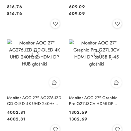
HUB głośniki
Cena:
Cena:
816.76
609.09
Cena:
Cena:
816.76
609.09
Monitor AOC 27" AG276UZD
Monitor AOC 27" Graphic
QD-OLED 4K UHD 240Hz
Pro Q27U3CV HDMI DP
2xHDMI DP HUB głośniki
6xUSB RJ-45 głośniki
Cena:
Cena:
4002.81
1302.69
Cena:
Cena:
4002.81
1302.69