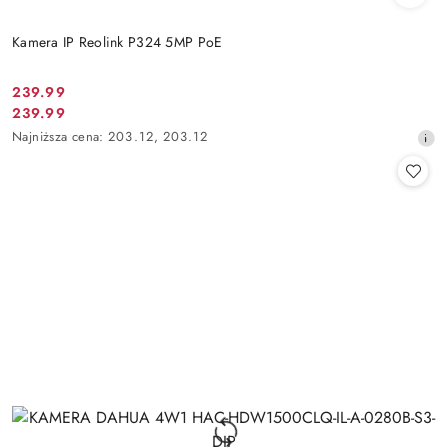
Kamera IP Reolink P324 5MP PoE
Cena
239.99
Cena
239.99
promocyjna:
promocyjna:
Najniższa
Najniższa cena:
203.12
,
203.12
cena
z
30
dni
przed
obniżką