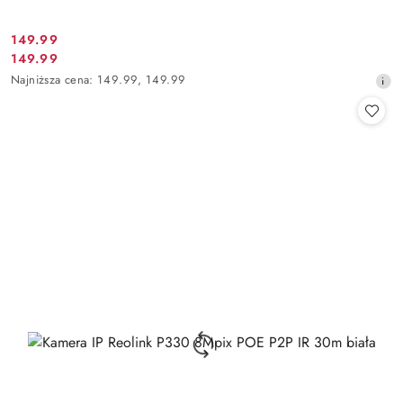
Cena
149.99
Cena
149.99
promocyjna:
promocyjna:
Najniższa
Najniższa cena:
149.99
,
149.99
cena
z
30
dni
przed
obniżką