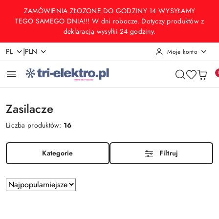
Przejdź do treści głównej
Przejdź do wyszukiwarki
Przejdź do moje konto
Przejdź do menu głównego
Przejdź do stopki
ZAMÓWIENIA ZŁOZONE DO GODZINY 14 WYSYŁAMY
TEGO SAMEGO DNIA!!! W dni robocze. Dotyczy produktów z
deklaracją wysyłki 24 godziny.
|
PL
PLN
Moje konto
Zasilacze
Liczba produktów:
16
Kategorie
Filtruj
Zastosowano
Sortuj
według
sortowanie:
Najpopularniejsze.