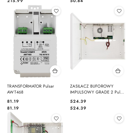
Cena:
Cena:
215.99
50.84
TRANSFORMATOR Pulsar
ZASILACZ BUFOROWY
AWT468
IMPULSOWY GRADE 2 Pulsar
HPSG2-12V20A-E
Cena:
Cena:
81.19
524.39
Cena:
Cena:
81.19
524.39