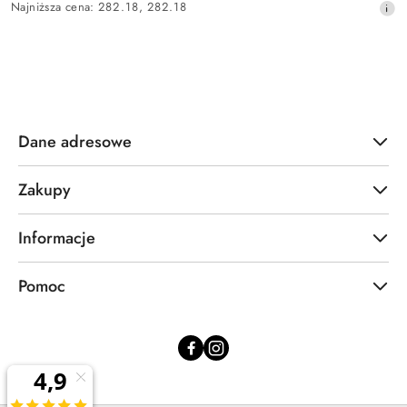
promocyjna:
Najniższa
Najniższa cena:
282.18
,
282.18
cena
z
30
dni
przed
obniżką
Dane adresowe
Zakupy
Informacje
Pomoc