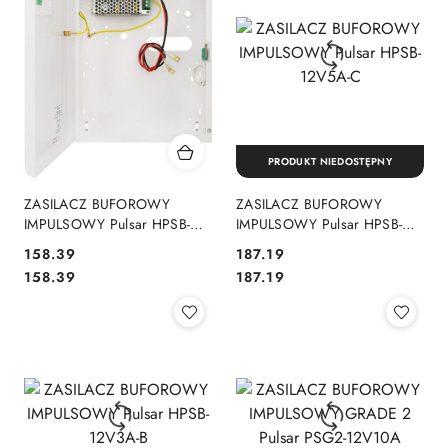
PRODUKT NIEDOSTĘPNY
ZASILACZ BUFOROWY
ZASILACZ BUFOROWY
IMPULSOWY Pulsar HPSB-
IMPULSOWY Pulsar HPSB-
12V3A-C
12V5A-C
Cena:
Cena:
158.39
187.19
Cena:
Cena:
158.39
187.19