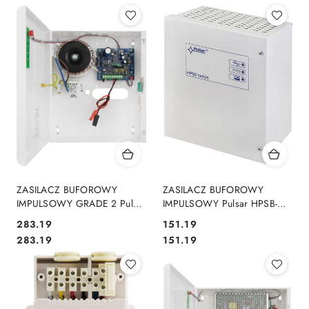
ZASILACZ BUFOROWY
ZASILACZ BUFOROWY
IMPULSOWY GRADE 2 Pulsar
IMPULSOWY Pulsar HPSB-
AWZG2-12V2A-B
12V2A-B
Cena:
Cena:
283.19
151.19
Cena:
Cena:
283.19
151.19