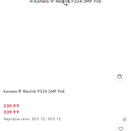
Kamera IP Reolink P324 5MP PoE
Cena
239.99
Cena
239.99
promocyjna:
promocyjna:
Najniższa
Najniższa cena:
203.12
,
203.12
cena
z