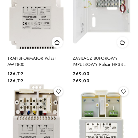
TRANSFORMATOR Pulsar
ZASILACZ BUFOROWY
AWT800
IMPULSOWY Pulsar HPSB-
12V10A-C
Cena:
Cena:
136.79
269.03
Cena:
Cena:
136.79
269.03