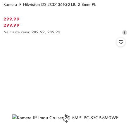
Kamera IP Hikvision DS-2CD1361G2-LIU 2.8mm PL
Cena
299.99
Cena
299.99
promocyjna:
promocyjna:
Najniższa
Najniższa cena:
289.99
,
289.99
cena
z
30
dni
przed
obniżką