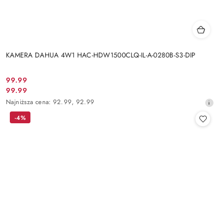
KAMERA DAHUA 4W1 HAC-HDW1500CLQ-IL-A-0280B-S3-DIP
Cena
99.99
Cena
99.99
promocyjna:
promocyjna:
Najniższa
Najniższa cena:
92.99
,
92.99
cena
-4%
z
30
dni
przed
obniżką