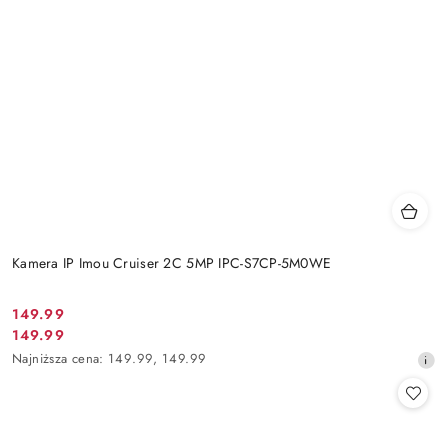
Kamera IP Imou Cruiser 2C 5MP IPC-S7CP-5M0WE
Cena
149.99
Cena
149.99
promocyjna:
promocyjna:
Najniższa
Najniższa cena:
149.99
,
149.99
cena
z
30
dni
przed