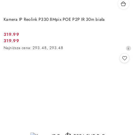
Kamera IP Reolink P330 8Mpix POE P2P IR 30m biała
Cena
319.99
Cena
319.99
promocyjna:
promocyjna:
Najniższa
Najniższa cena:
293.48
,
293.48
cena
z
30
dni
przed
obniżką