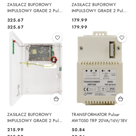
ZASILACZ BUFOROWY
ZASILACZ BUFOROWY
IMPULSOWY GRADE 2 Pulsar
IMPULSOWY GRADE 2 Pulsar
AWZG2-12V3A-C
HPSG2-12V2A-B
Cena:
Cena:
325.67
179.99
Cena:
Cena:
325.67
179.99
ZASILACZ BUFOROWY
TRANSFORMATOR Pulsar
IMPULSOWY GRADE 2 Pulsar
AWT050 TRP 20VA/16V/18V
HPSG2-12V5A-C
Cena:
Cena:
215.99
50.84