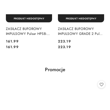
PRODUKT NIEDOSTĘPNY
PRODUKT NIEDOSTĘPNY
ZASILACZ BUFOROWY
ZASILACZ BUFOROWY
IMPULSOWY Pulsar HPSB-
IMPULSOWY GRADE 2 Pulsar
12V3A-B
PSG2-12V10A
Cena:
Cena:
161.99
223.19
Cena:
Cena:
161.99
223.19
Produkty
Promocje
Pomiń karuzelę produktów
o
statusie: