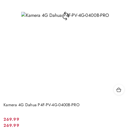
Kamera 4G Dahua P4F-PV-4G-0400B-PRO
Cena
269.99
Cena
269.99
promocyjna: