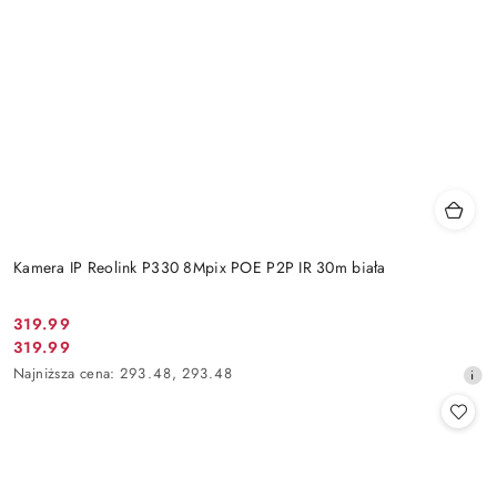
Kamera IP Reolink P330 8Mpix POE P2P IR 30m biała
Cena
319.99
Cena
319.99
promocyjna:
promocyjna:
Najniższa
Najniższa cena:
293.48
,
293.48
cena
z
30
dni
przed
obniżką