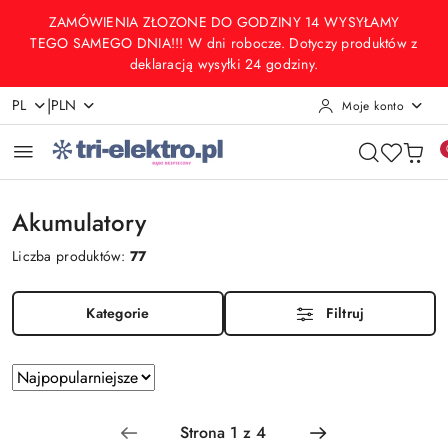
Przejdź do treści głównej
Przejdź do wyszukiwarki
Przejdź do moje konto
Przejdź do menu głównego
Przejdź do stopki
ZAMÓWIENIA ZŁOZONE DO GODZINY 14 WYSYŁAMY
TEGO SAMEGO DNIA!!! W dni robocze. Dotyczy produktów z
deklaracją wysyłki 24 godziny.
|
PL
PLN
Moje konto
Akumulatory
Liczba produktów:
77
Kategorie
Filtruj
Zastosowano
Sortuj
według
sortowanie:
Najpopularniejsze.