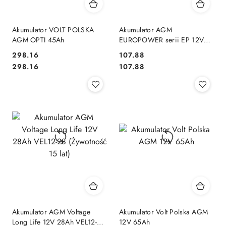
Akumulator VOLT POLSKA
Akumulator AGM
AGM OPTI 45Ah
EUROPOWER serii EP 12V
5Ah T1 (Żywotność 6-9 lat)
Cena:
Cena:
298.16
107.88
Cena:
Cena:
298.16
107.88
Akumulator AGM Voltage
Akumulator Volt Polska AGM
Long Life 12V 28Ah VEL12-28
12V 65Ah