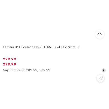
Kamera IP Hikvision DS-2CD1361G2-LIU 2.8mm PL
Cena
299.99
Cena
299.99
promocyjna:
promocyjna:
Najniższa
Najniższa cena:
289.99
,
289.99
cena
z
30
dni
przed
obniżką