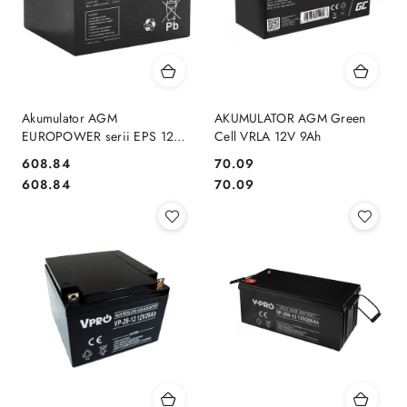
Akumulator AGM
AKUMULATOR AGM Green
EUROPOWER serii EPS 12V
Cell VRLA 12V 9Ah
42Ah (Żywotność 8-12 lat)
Cena:
Cena:
608.84
70.09
Cena:
Cena:
608.84
70.09