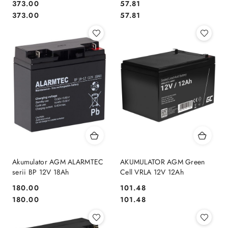
Cena:
Cena:
373.00
57.81
Cena:
Cena:
373.00
57.81
Akumulator AGM ALARMTEC
AKUMULATOR AGM Green
serii BP 12V 18Ah
Cell VRLA 12V 12Ah
Cena:
Cena:
180.00
101.48
Cena:
Cena:
180.00
101.48