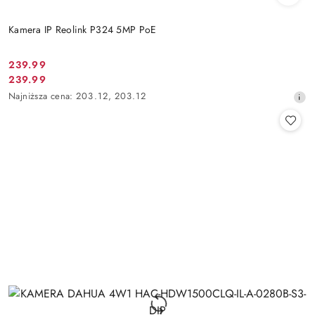
Kamera IP Reolink P324 5MP PoE
Cena
239.99
Cena
239.99
promocyjna:
promocyjna:
Najniższa
Najniższa cena:
203.12
,
203.12
cena
z
30
dni
przed
obniżką