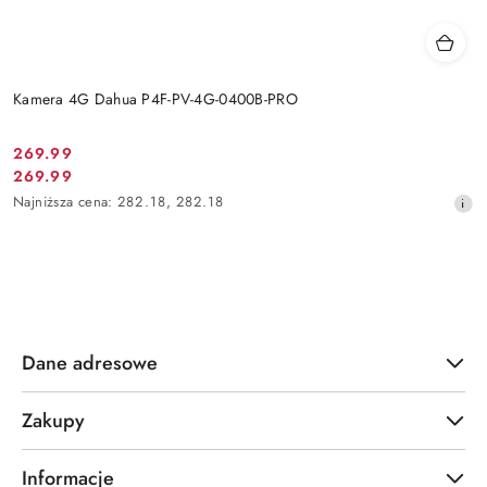
Kamera 4G Dahua P4F-PV-4G-0400B-PRO
Cena
269.99
Cena
269.99
promocyjna:
promocyjna:
Najniższa
Najniższa cena:
282.18
,
282.18
cena
z
30
dni
przed
obniżką
Dane adresowe
Zakupy
Informacje