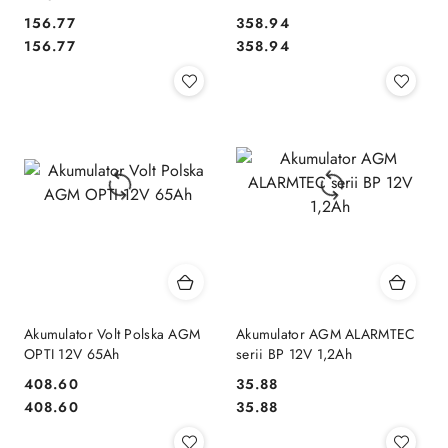
(Żywotność 15 lat)
Cena:
Cena:
156.77
358.94
Cena:
Cena:
156.77
358.94
Akumulator Volt Polska AGM
Akumulator AGM ALARMTEC
OPTI 12V 65Ah
serii BP 12V 1,2Ah
Cena:
Cena:
408.60
35.88
Cena:
Cena:
408.60
35.88