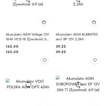
Akumulator AGM Voltage 12V
Akumulator AGM ALARMTEC
18Ah VE12-18 (Żywotność 6-9
serii BP 12V 2,3Ah
lat)
Cena:
Cena:
162.50
39.22
Cena:
Cena:
162.50
39.22