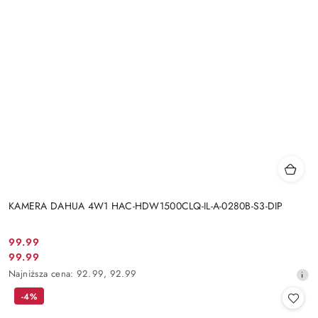
KAMERA DAHUA 4W1 HAC-HDW1500CLQ-IL-A-0280B-S3-DIP
Cena
99.99
Cena
99.99
promocyjna:
promocyjna:
Najniższa
Najniższa cena:
92.99
,
92.99
cena
-4%
z
30