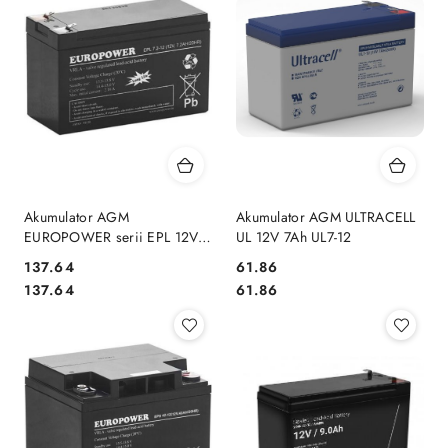
Akumulator AGM
Akumulator AGM ULTRACELL
EUROPOWER serii EPL 12V
UL 12V 7Ah UL7-12
7,2Ah T1 (Żywotność 15 lat)
Cena:
Cena:
137.64
61.86
Cena:
Cena:
137.64
61.86