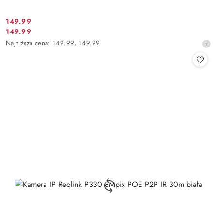
Cena
149.99
Cena
149.99
promocyjna:
promocyjna:
Najniższa
Najniższa cena:
149.99
,
149.99
cena
z
30
dni
przed
obniżką