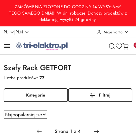
Przejdź do treści głównej
Przejdź do wyszukiwarki
Przejdź do moje konto
Przejdź do menu głównego
Przejdź do stopki
ZAMÓWIENIA ZŁOZONE DO GODZINY 14 WYSYŁAMY
TEGO SAMEGO DNIA!!! W dni robocze. Dotyczy produktów z
deklaracją wysyłki 24 godziny.
|
PL
PLN
Moje konto
Szafy Rack GETFORT
Liczba produktów:
77
Kategorie
Filtruj
Zastosowano
Sortuj
według
sortowanie:
Najpopularniejsze.