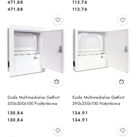
Cena:
Cena:
471.88
113.76
Cena:
Cena:
471.88
113.76
Szafa Multimedialna Getfort
Szafa Multimedialna Getfort
350x300x100 Podtynkowa
390x350x100 Natynkowa
Cena:
Cena:
130.84
134.91
Cena:
Cena:
130.84
134.91