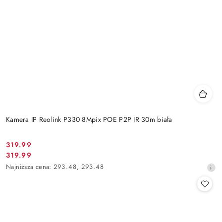
Kamera IP Reolink P330 8Mpix POE P2P IR 30m biała
Cena
319.99
Cena
319.99
promocyjna:
promocyjna:
Najniższa
Najniższa cena:
293.48
,
293.48
cena
z
30
dni
przed
obniżką