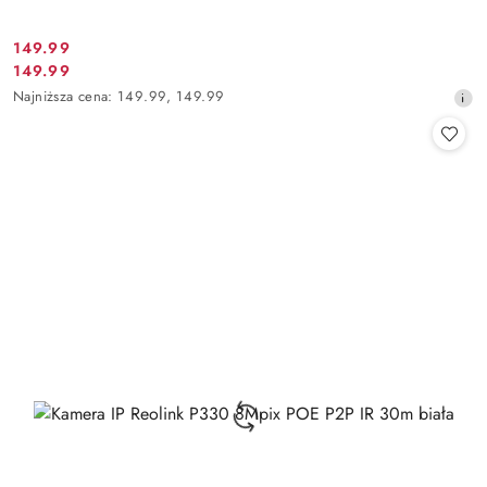
Cena
149.99
Cena
149.99
promocyjna:
promocyjna:
Najniższa
Najniższa cena:
149.99
,
149.99
cena
z
30
dni
przed
obniżką