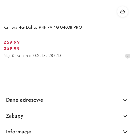
Kamera 4G Dahua P4F-PV-4G-0400B-PRO
Cena
269.99
Cena
269.99
promocyjna:
promocyjna:
Najniższa
Najniższa cena:
282.18
,
282.18
cena
z
30
dni
przed
obniżką
Dane adresowe
Zakupy
Informacje