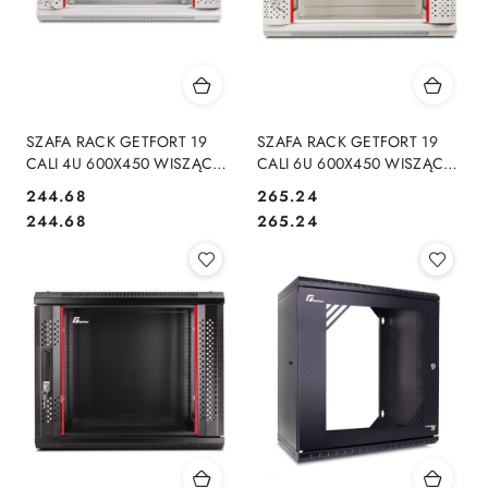
SZAFA RACK GETFORT 19
SZAFA RACK GETFORT 19
CALI 4U 600X450 WISZĄCA
CALI 6U 600X450 WISZĄCA
SZARA
SZARA
Cena:
Cena:
244.68
265.24
Cena:
Cena:
244.68
265.24