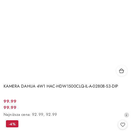
KAMERA DAHUA 4W1 HAC-HDW1500CLQ-IL-A-0280B-S3-DIP
Cena
99.99
Cena
99.99
promocyjna:
promocyjna:
Najniższa
Najniższa cena:
92.99
,
92.99
cena
-4%
z
30