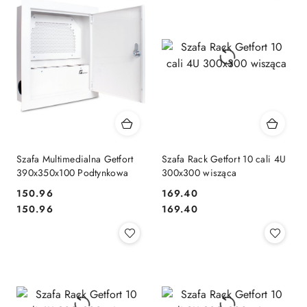
Szafa Multimedialna Getfort
Szafa Rack Getfort 10 cali 4U
390x350x100 Podtynkowa
300x300 wisząca
Cena:
Cena:
150.96
169.40
Cena:
Cena:
150.96
169.40