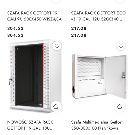
SZAFA RACK GETFORT 19
SZAFA RACK GETFORT ECO
CALI 9U 600X450 WISZĄCA
v3 19 CALI 12U 520X340
Wisząca
Cena:
Cena:
304.53
217.08
Cena:
Cena:
304.53
217.08
NOWOŚĆ SZAFA RACK
Szafa Multimedialna Getfort
GETFORT 19 CALI 18U
350x300x100 Natynkowa
600X450 WISZĄCA SZARA