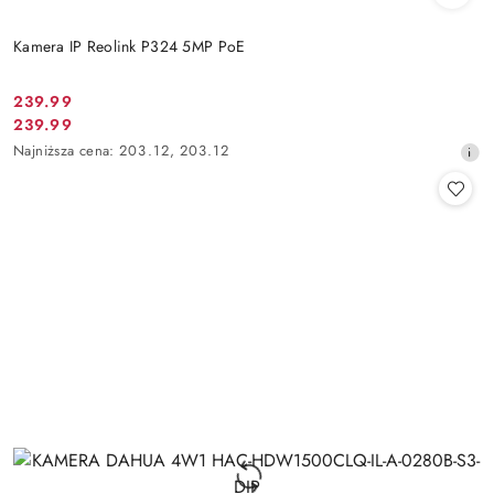
Kamera IP Reolink P324 5MP PoE
Cena
239.99
Cena
239.99
promocyjna:
promocyjna:
Najniższa
Najniższa cena:
203.12
,
203.12
cena
z
30
dni
przed
obniżką