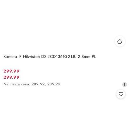
Kamera IP Hikvision DS-2CD1361G2-LIU 2.8mm PL
Cena
299.99
Cena
299.99
promocyjna:
promocyjna:
Najniższa
Najniższa cena:
289.99
,
289.99
cena
z
30
dni
przed
obniżką