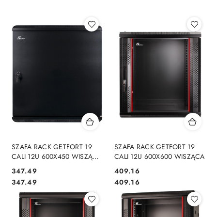
SZAFA RACK GETFORT 19
SZAFA RACK GETFORT 19
CALI 12U 600X450 WISZĄCA
CALI 12U 600X600 WISZĄCA
DRZWI STALOWE
Cena:
Cena:
347.49
409.16
Cena:
Cena:
347.49
409.16