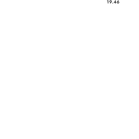
Cena:
19.46
Pomiń karuzelę produktów