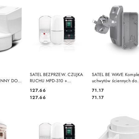
SZYKA
DO KOSZYKA
DO KOSZYKA
SATEL BEZPRZEW. CZUJKA
SATEL BE WAVE Komple
ENNY DO
RUCHU MPD-310 +
uchwytów ściennych do
T D
UCHWYT
czujek z serii OPAL i A
Cena:
Cena:
127.66
71.17
210 BRACKET C GY AB
Cena:
Cena:
127.66
71.17