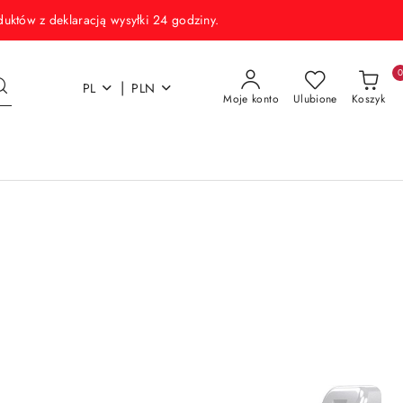
w z deklaracją wysyłki 24 godziny.
|
PL
PLN
Moje konto
Ulubione
Koszyk