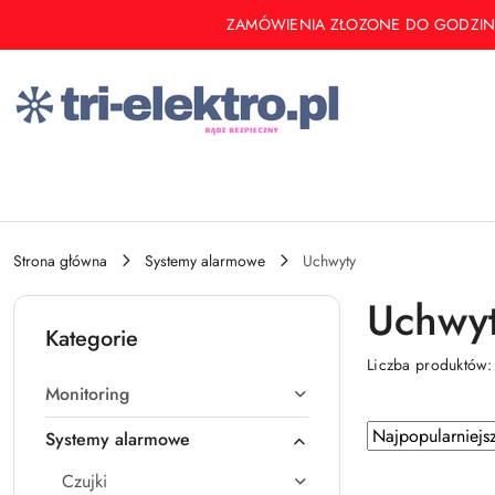
Przejdź do treści głównej
Przejdź do wyszukiwarki
Przejdź do moje konto
Przejdź do menu głównego
Przejdź do stopki
ZAMÓWIENIA ZŁOZONE DO GODZINY 14 
Strona główna
Systemy alarmowe
Uchwyty
Uchwy
Kategorie
Liczba produktów
Monitoring
Zastosowano
Sortuj
Systemy alarmowe
według
sortowanie:
Czujki
Najpopularniejsz