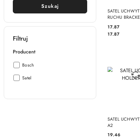
Szukaj
PRODUKT NIE
SATEL UCHWYT
RUCHU BRACKE
Cena:
17.87
Cena:
17.87
Filtruj
Producent
Producent:
Bosch
Producent:
Satel
PRODUKT NIE
SATEL UCHWYT
A2
Cena:
19.46