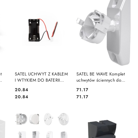
DO KOSZYKA
DO KOSZYKA
t
SATEL UCHWYT Z KABLEM
SATEL BE WAVE Komplet
I WTYKIEM DO BATERII
uchwytów ściennych do
OD-
ER34615 HOLDER-ER
czujek z serii OPAL i AOD-
Cena:
Cena:
20.84
71.17
AX2
210 BRACKET C ABAX2
Cena:
Cena:
20.84
71.17