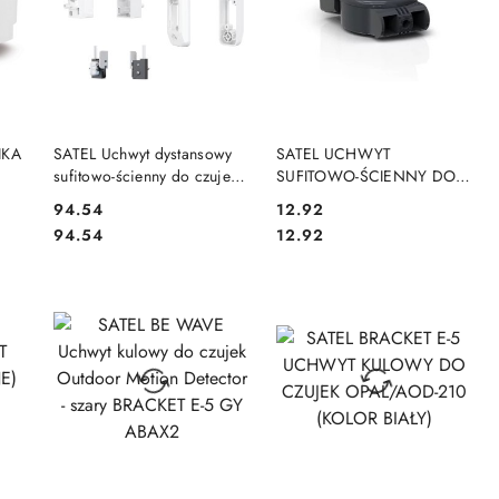
DO KOSZYKA
DO KOSZYKA
IKA
SATEL Uchwyt dystansowy
SATEL UCHWYT
sufitowo-ścienny do czujek
SUFITOWO-ŚCIENNY DO
zewnętrznych
CZUJEK BRACKET D DG
Cena:
Cena:
94.54
12.92
typu AGATE/AOCD-260
(CIEMNOSZARY)
Cena:
Cena:
94.54
12.92