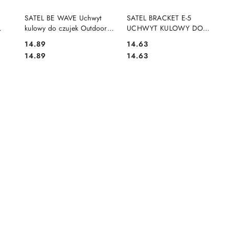
NY
PRODUKT NIEDOSTĘPNY
PRODUKT NIEDOSTĘPNY
SATEL BE WAVE Uchwyt
SATEL BRACKET E-5
kulowy do czujek Outdoor
UCHWYT KULOWY DO
Motion Detector - szary
CZUJEK OPAL/AOD-210
Cena:
Cena:
14.89
14.63
BRACKET E-5 GY ABAX2
(KOLOR BIAŁY)
Cena:
Cena:
14.89
14.63