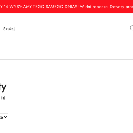
WYSYŁAMY TEGO SAMEGO DNIA!!! W dni robocze. Dotyczy produktó
ty
:
16
e.