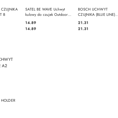
DOSTĘPNY
PRODUKT NIEDOSTĘPNY
PRODUKT NIEDOSTĘP
 CZUJNIKA
SATEL BE WAVE Uchwyt
BOSCH UCHWYT
T B
kulowy do czujek Outdoor
CZUJNIKA (BLUE LINE)
Motion Detector - biały
B335-3
Cena:
Cena:
14.89
21.31
BRACKET E-5 ABAX2
Cena:
Cena:
14.89
21.31
DOSTĘPNY
 HOLDER