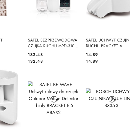
SZYKA
DO KOSZYKA
DO KOSZYKA
T
SATEL BEZPRZEWODOWA
SATEL UCHWYT CZUJN
CZUJKA RUCHU MPD-310
RUCHU BRACKET A
PET (BEZ UCHWYTU)
Cena:
Cena:
132.48
14.89
Cena:
Cena:
132.48
14.89