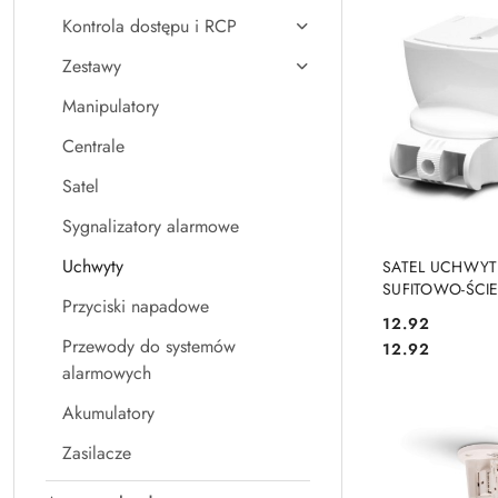
Kontrola dostępu i RCP
Zestawy
Manipulatory
Centrale
Satel
Sygnalizatory alarmowe
DO KO
Uchwyty
SATEL UCHWYT
SUFITOWO-ŚCI
Przyciski napadowe
CZUJEK BRACKE
Cena:
12.92
Przewody do systemów
Cena:
12.92
alarmowych
Akumulatory
Zasilacze