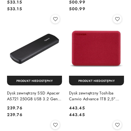
Cena:
Cena:
533.15
500.99
Cena:
Cena:
533.15
500.99
PRODUKT NIEDOSTĘPNY
PRODUKT NIEDOSTĘPNY
Dysk zewnętrzny SSD Apacer
Dysk zewnętrzny Toshiba
AS721 250GB USB 3.2 Gen.
Canvio Advance 1TB 2,5"
2 Type-C (530/500 MB/s) 3D
USB 3.2 Gen 1 red
Cena:
Cena:
239.76
443.45
NAND
Cena:
Cena:
239.76
443.45