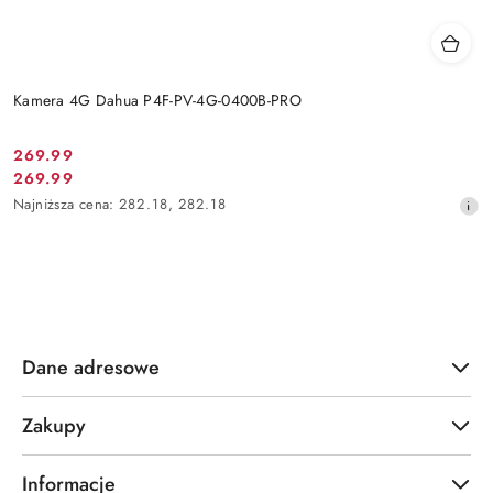
Kamera 4G Dahua P4F-PV-4G-0400B-PRO
Cena
269.99
Cena
269.99
promocyjna:
promocyjna:
Najniższa
Najniższa cena:
282.18
,
282.18
cena
z
30
dni
przed
obniżką
Dane adresowe
Zakupy
Informacje