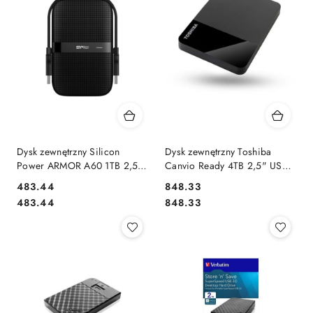
Dysk zewnętrzny Silicon
Dysk zewnętrzny Toshiba
Power ARMOR A60 1TB 2,5"
Canvio Ready 4TB 2,5" USB
USB 3.0 BLACK PANCERNY
3.0 Black
Cena:
Cena:
483.44
848.33
Cena:
Cena:
483.44
848.33