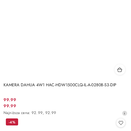
KAMERA DAHUA 4W1 HAC-HDW1500CLQ-IL-A-0280B-S3-DIP
Cena
99.99
Cena
99.99
promocyjna:
promocyjna:
Najniższa
Najniższa cena:
92.99
,
92.99
cena
-4%
z
30