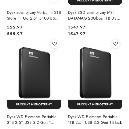
PRODUKT NIEDOSTĘPNY
Dysk zewnętrzny Verbatim 2TB
Dysk SSD zewnętrzny MSI
Store 'n' Go 2.5" 5400 USB
DATAMAG 20Gbps 1TB USB-
3.1 srebrny
C 3.2 Gen 2x2 (1600/1500
Cena:
Cena:
555.97
1547.97
MB/s) czarny
Cena:
Cena:
555.97
1547.97
PRODUKT NIEDOSTĘPNY
PRODUKT NIEDOSTĘPNY
Dysk WD Elements Portable
Dysk WD Elements Portable
2TB 2,5" USB 3.2 Gen 1
1TB 2,5" USB 3.2 Gen 1 Black
Black