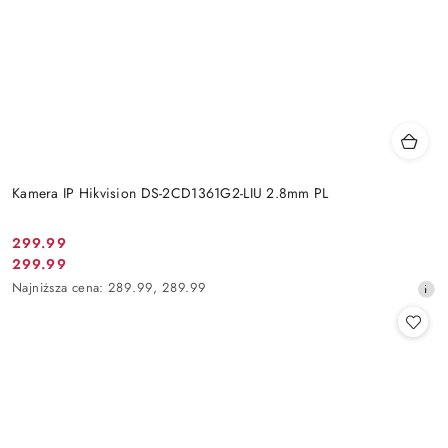
Kamera IP Hikvision DS-2CD1361G2-LIU 2.8mm PL
Cena
299.99
Cena
299.99
promocyjna:
promocyjna:
Najniższa
Najniższa cena:
289.99
,
289.99
cena
z
30
dni
przed
obniżką