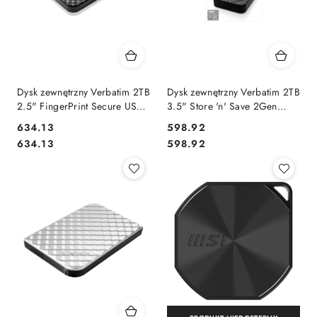
Dysk zewnętrzny Verbatim 2TB
Dysk zewnętrzny Verbatim 2TB
2.5" FingerPrint Secure USB-
3.5" Store 'n' Save 2Gen
C 3.0 Gen1 czytnik linii
czarny USB 3.0
Cena:
Cena:
634.13
598.92
papilarnych
Cena:
Cena:
634.13
598.92