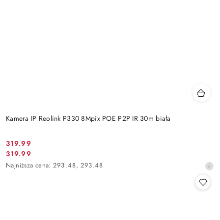
Kamera IP Reolink P330 8Mpix POE P2P IR 30m biała
Cena
319.99
Cena
319.99
promocyjna:
promocyjna:
Najniższa
Najniższa cena:
293.48
,
293.48
cena
z
30
dni
przed
obniżką