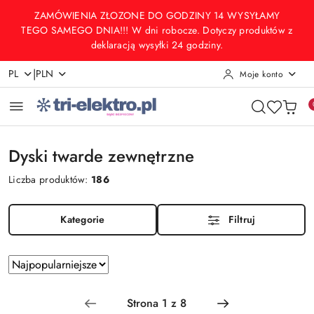
Przejdź do treści głównej
Przejdź do wyszukiwarki
Przejdź do moje konto
Przejdź do menu głównego
Przejdź do stopki
ZAMÓWIENIA ZŁOZONE DO GODZINY 14 WYSYŁAMY
TEGO SAMEGO DNIA!!! W dni robocze. Dotyczy produktów z
deklaracją wysyłki 24 godziny.
|
PL
PLN
Moje konto
Dyski twarde zewnętrzne
Liczba produktów:
186
Kategorie
Filtruj
Zastosowano
Sortuj
według
sortowanie:
Najpopularniejsze.