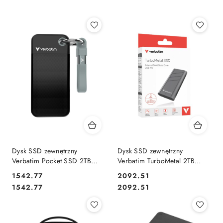
Dysk SSD zewnętrzny
Dysk SSD zewnętrzny
Verbatim Pocket SSD 2TB
Verbatim TurboMetal 2TB
USB-C 3.2 Gen 2 czarny/szary
USB4 Type-C szary
Cena:
Cena:
1542.77
2092.51
Cena:
Cena:
1542.77
2092.51