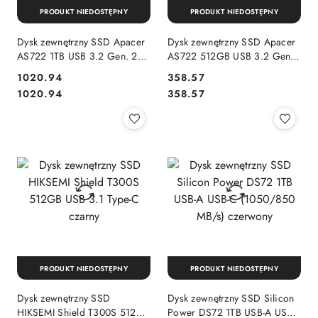
PRODUKT NIEDOSTĘPNY
PRODUKT NIEDOSTĘPNY
Dysk zewnętrzny SSD Apacer
Dysk zewnętrzny SSD Apacer
AS722 1TB USB 3.2 Gen. 2
AS722 512GB USB 3.2 Gen.
Type-C (1000/900 MB/s) 3D
2 Type-C (1000/900 MB/s)
Cena:
Cena:
1020.94
358.57
NAND
3D NAND
Cena:
Cena:
1020.94
358.57
PRODUKT NIEDOSTĘPNY
PRODUKT NIEDOSTĘPNY
Dysk zewnętrzny SSD
Dysk zewnętrzny SSD Silicon
HIKSEMI Shield T300S 512GB
Power DS72 1TB USB-A USB-