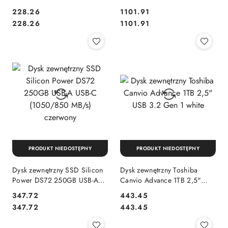
USB 3.1 Type-C czarny
C (1050/850 MB/s) czerwony
Cena:
Cena:
228.26
1101.91
Cena:
Cena:
228.26
1101.91
PRODUKT NIEDOSTĘPNY
PRODUKT NIEDOSTĘPNY
Dysk zewnętrzny SSD Silicon
Dysk zewnętrzny Toshiba
Power DS72 250GB USB-A
Canvio Advance 1TB 2,5"
USB-C (1050/850 MB/s)
USB 3.2 Gen 1 white
Cena:
Cena:
347.72
443.45
czerwony
Cena:
Cena:
347.72
443.45