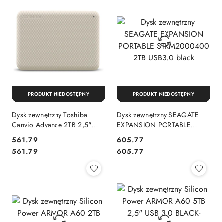
PRODUKT NIEDOSTĘPNY
PRODUKT NIEDOSTĘPNY
Dysk zewnętrzny Toshiba
Dysk zewnętrzny SEAGATE
Canvio Advance 2TB 2,5"
EXPANSION PORTABLE
USB 3.2 Gen 1 white
STKM2000400 2TB USB3.0
Cena:
Cena:
561.79
605.77
black
Cena:
Cena:
561.79
605.77