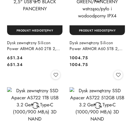
PRODUKT NIEDOSTĘPNY
PRODUKT NIEDOSTĘPNY
Dysk zewnętrzny Silicon
Dysk zewnętrzny Silicon
Power ARMOR A60 2TB 2,5"
Power ARMOR A60 5TB 2,5"
USB 3.0 BLACK PANCERNY
USB 3.0 BLACK-
Cena:
Cena:
651.34
1004.75
GREEN/PANCERNY
Cena:
Cena:
651.34
1004.75
wstrząso/pyło i wodoodporny
IPX4