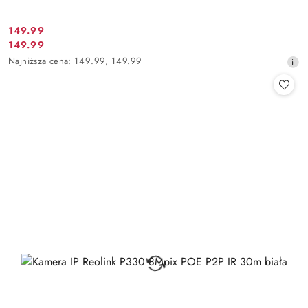
Cena
149.99
Cena
149.99
promocyjna:
promocyjna:
Najniższa
Najniższa cena:
149.99
,
149.99
cena
z
30
dni
przed
obniżką