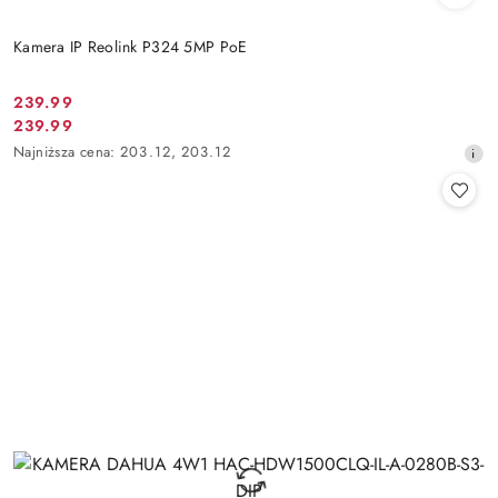
Kamera IP Reolink P324 5MP PoE
Cena
239.99
Cena
239.99
promocyjna:
promocyjna:
Najniższa
Najniższa cena:
203.12
,
203.12
cena
z
30
dni
przed
obniżką