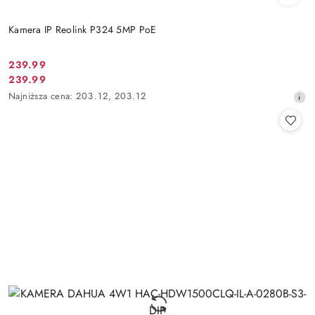
Kamera IP Reolink P324 5MP PoE
Cena
239.99
Cena
239.99
promocyjna:
promocyjna:
Najniższa
Najniższa cena:
203.12
,
203.12
cena
z
30
dni
przed
obniżką