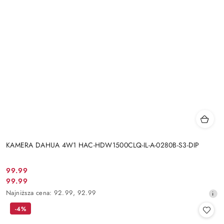
KAMERA DAHUA 4W1 HAC-HDW1500CLQ-IL-A-0280B-S3-DIP
Cena
99.99
Cena
99.99
promocyjna:
promocyjna:
Najniższa
Najniższa cena:
92.99
,
92.99
cena
-4%
z
30