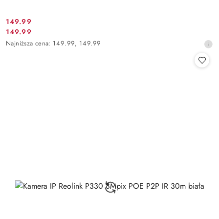
Cena
149.99
Cena
149.99
promocyjna:
promocyjna:
Najniższa
Najniższa cena:
149.99
,
149.99
cena
z
30
dni
przed
obniżką