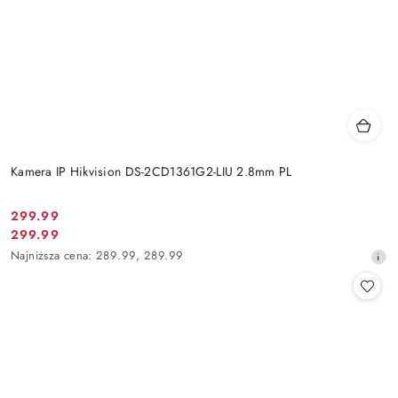
Kamera IP Hikvision DS-2CD1361G2-LIU 2.8mm PL
Cena
299.99
Cena
299.99
promocyjna:
promocyjna:
Najniższa
Najniższa cena:
289.99
,
289.99
cena
z
30
dni
przed
obniżką