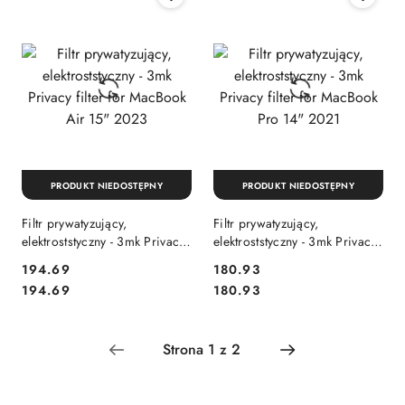
PRODUKT NIEDOSTĘPNY
PRODUKT NIEDOSTĘPNY
Filtr prywatyzujący,
Filtr prywatyzujący,
elektroststyczny - 3mk Privacy
elektroststyczny - 3mk Privacy
filter for MacBook Air 15"
filter for MacBook Pro 14"
Cena:
Cena:
194.69
180.93
2023
2021
Cena:
Cena:
194.69
180.93