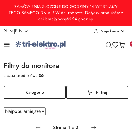
Przejdź do treści głównej
Przejdź do wyszukiwarki
Przejdź do moje konto
Przejdź do menu głównego
Przejdź do stopki
ZAMÓWIENIA ZŁOZONE DO GODZINY 14 WYSYŁAMY
TEGO SAMEGO DNIA!!! W dni robocze. Dotyczy produktów z
deklaracją wysyłki 24 godziny.
|
PL
PLN
Moje konto
Filtry do monitora
Liczba produktów:
26
Kategorie
Filtruj
Zastosowano
Sortuj
według
sortowanie:
Najpopularniejsze.