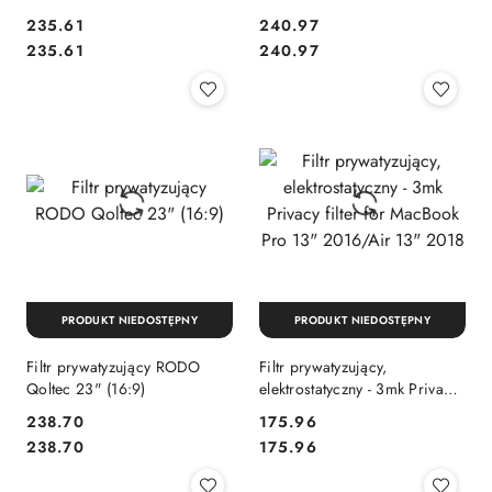
Cena:
Cena:
235.61
240.97
Cena:
Cena:
235.61
240.97
PRODUKT NIEDOSTĘPNY
PRODUKT NIEDOSTĘPNY
Filtr prywatyzujący RODO
Filtr prywatyzujący,
Qoltec 23" (16:9)
elektrostatyczny - 3mk Privacy
filter for MacBook Pro 13"
Cena:
Cena:
238.70
175.96
2016/Air 13" 2018
Cena:
Cena:
238.70
175.96