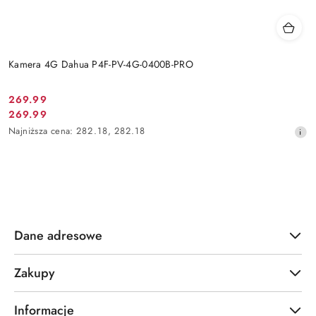
Kamera 4G Dahua P4F-PV-4G-0400B-PRO
Cena
269.99
Cena
269.99
promocyjna:
promocyjna:
Najniższa
Najniższa cena:
282.18
,
282.18
cena
z
30
dni
przed
obniżką
Dane adresowe
Zakupy
Informacje