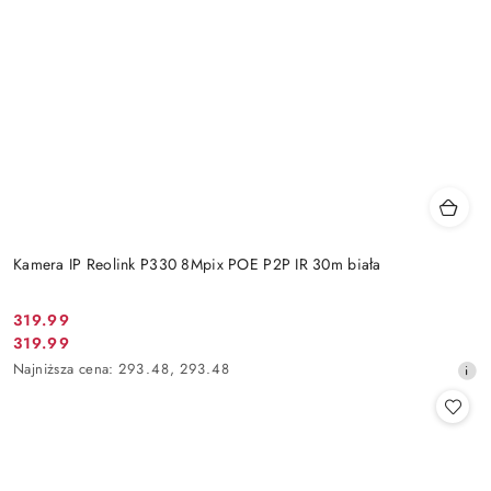
Kamera IP Reolink P330 8Mpix POE P2P IR 30m biała
Cena
319.99
Cena
319.99
promocyjna:
promocyjna:
Najniższa
Najniższa cena:
293.48
,
293.48
cena
z
30
dni
przed
obniżką