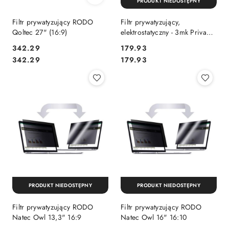
PRODUKT NIEDOSTĘPNY
Filtr prywatyzujący RODO
Filtr prywatyzujący,
Qoltec 27" (16:9)
elektrostatyczny - 3mk Privacy
filter for MacBook Air 13" M2
Cena:
Cena:
342.29
179.93
2022
Cena:
Cena:
342.29
179.93
PRODUKT NIEDOSTĘPNY
PRODUKT NIEDOSTĘPNY
Filtr prywatyzujący RODO
Filtr prywatyzujący RODO
Natec Owl 13,3" 16:9
Natec Owl 16" 16:10