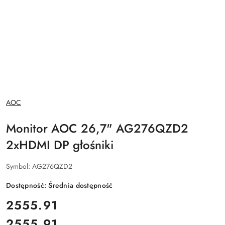
NAZWA
AOC
PRODUCENTA:
Monitor AOC 26,7" AG276QZD2
2xHDMI DP głośniki
Symbol:
AG276QZD2
Dostępność:
Średnia dostępność
cena:
2555.91
2555.91
Cena: