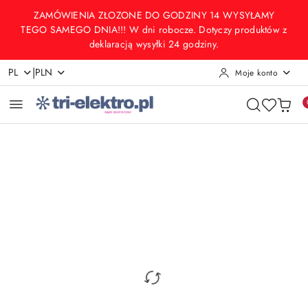
Przejdź do treści głównej
Przejdź do wyszukiwarki
Przejdź do moje konto
Przejdź do menu głównego
Przejdź do opisu produktu
Przejdź do stopki
ZAMÓWIENIA ZŁOZONE DO GODZINY 14 WYSYŁAMY
TEGO SAMEGO DNIA!!! W dni robocze. Dotyczy produktów z
deklaracją wysyłki 24 godziny.
|
PL
PLN
Moje konto