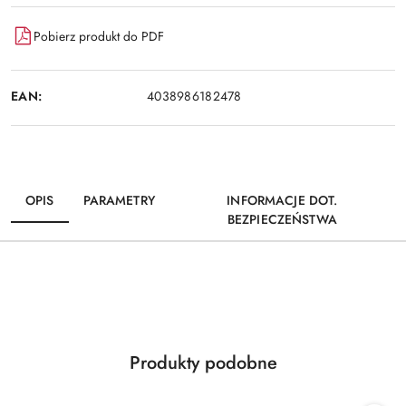
Pobierz produkt do PDF
EAN:
4038986182478
OPIS
PARAMETRY
INFORMACJE DOT.
BEZPIECZEŃSTWA
Produkty
Produkty podobne
Pomiń karuzelę produktów
o