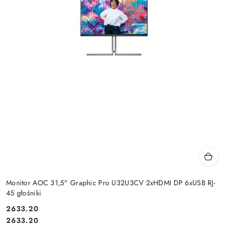
Monitor AOC 31,5" Graphic Pro U32U3CV 2xHDMI DP 6xUSB RJ-
45 głośniki
Cena:
2633.20
Cena:
2633.20