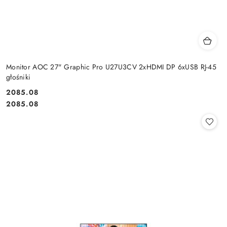
Monitor AOC 27" Graphic Pro U27U3CV 2xHDMI DP 6xUSB RJ-45
głośniki
Cena:
2085.08
Cena:
2085.08