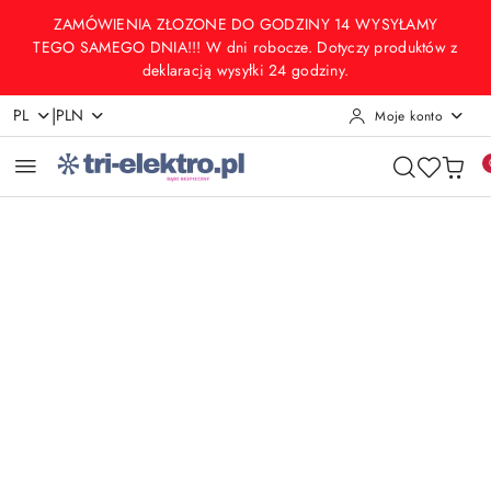
Przejdź do treści głównej
Przejdź do wyszukiwarki
Przejdź do moje konto
Przejdź do menu głównego
Przejdź do opisu produktu
Przejdź do stopki
ZAMÓWIENIA ZŁOZONE DO GODZINY 14 WYSYŁAMY
TEGO SAMEGO DNIA!!! W dni robocze. Dotyczy produktów z
deklaracją wysyłki 24 godziny.
|
PL
PLN
Moje konto