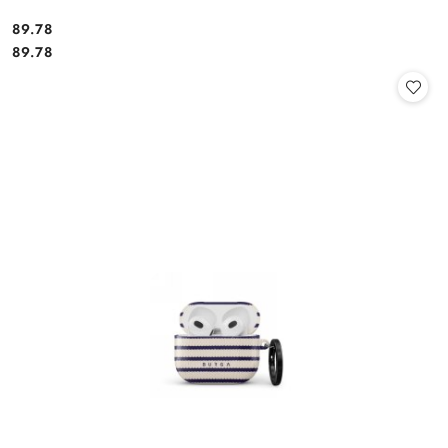
Cena:
89.78
Cena:
89.78