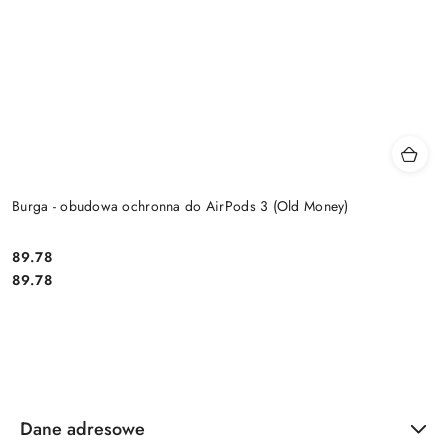
Burga - obudowa ochronna do AirPods 3 (Old Money)
Cena:
89.78
Cena:
89.78
Dane adresowe