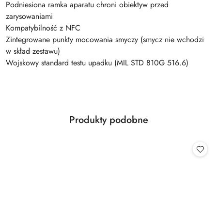
Podniesiona ramka aparatu chroni obiektyw przed
zarysowaniami
Kompatybilność z NFC
Zintegrowane punkty mocowania smyczy (smycz nie wchodzi
w skład zestawu)
Wojskowy standard testu upadku (MIL STD 810G 516.6)
Produkty
Produkty podobne
Pomiń karuzelę produktów
o
statusie: