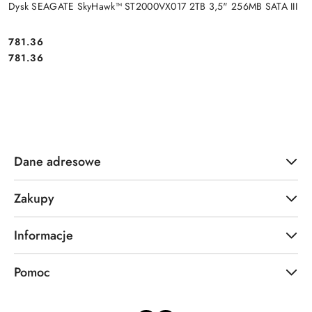
Dysk SEAGATE SkyHawk™ ST2000VX017 2TB 3,5" 256MB SATA III
Cena:
781.36
Cena:
781.36
Dane adresowe
Zakupy
Informacje
Pomoc