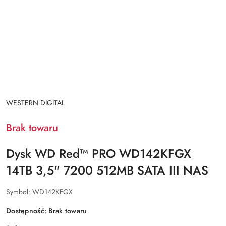
NAZWA
WESTERN DIGITAL
PRODUCENTA:
Brak towaru
Dysk WD Red™ PRO WD142KFGX
14TB 3,5" 7200 512MB SATA III NAS
Symbol:
WD142KFGX
Dostępność:
Brak towaru