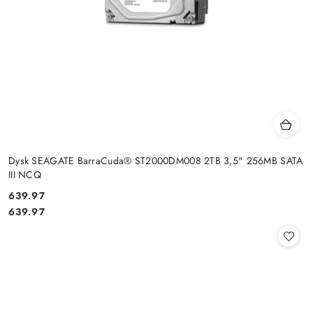
Dysk SEAGATE BarraCuda® ST2000DM008 2TB 3,5" 256MB SATA
III NCQ
Cena:
639.97
Cena:
639.97