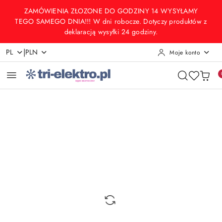
Przejdź do treści głównej
Przejdź do wyszukiwarki
Przejdź do moje konto
Przejdź do menu głównego
Przejdź do opisu produktu
Przejdź do stopki
ZAMÓWIENIA ZŁOZONE DO GODZINY 14 WYSYŁAMY
TEGO SAMEGO DNIA!!! W dni robocze. Dotyczy produktów z
deklaracją wysyłki 24 godziny.
|
PL
PLN
Moje konto