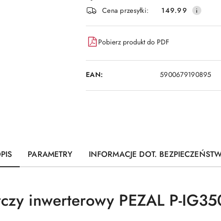
i
Cena przesyłki:
149.99
dostawa
Pobierz produkt do PDF
EAN:
5900679190895
PIS
PARAMETRY
INFORMACJE DOT. BEZPIECZEŃST
rczy inwerterowy PEZAL P-IG3