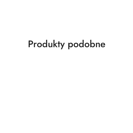
Produkty
Produkty podobne
o
statusie: