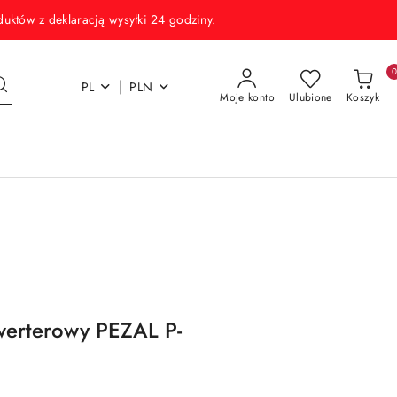
w z deklaracją wysyłki 24 godziny.
|
PL
PLN
Moje konto
Ulubione
Koszyk
werterowy PEZAL P-