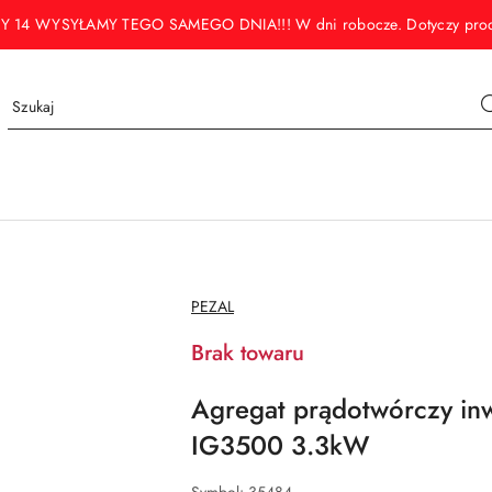
WYSYŁAMY TEGO SAMEGO DNIA!!! W dni robocze. Dotyczy produktó
NAZWA
PEZAL
PRODUCENTA:
Brak towaru
Agregat prądotwórczy in
IG3500 3.3kW