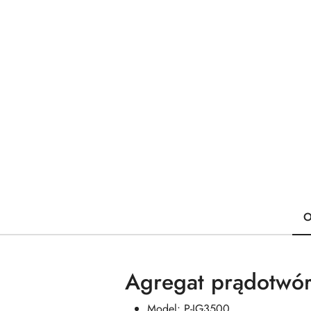
O
Agregat prądotwó
Model: P-IG3500