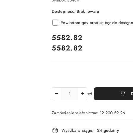
Symbol:
35484
Dostępność:
Brak towaru
Powiadom gdy produkt będzie dostępn
cena:
5582.82
5582.82
Cena:
Ilość
szt.
Zamówienie telefoniczne: 12 200 59 26
Dostępność
Wysyłka w ciągu:
24 godziny