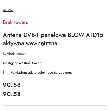
NAZWA
BLOW
PRODUCENTA:
Brak towaru
Antena DVB-T panelowa BLOW ATD15
aktywna wewnętrzna
Symbol:
46604
Dostępność:
Brak towaru
Powiadom gdy produkt będzie dostępny
cena:
90.58
90.58
Cena: