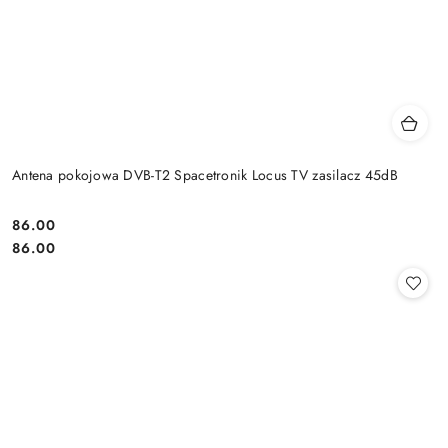
Antena pokojowa DVB-T2 Spacetronik Locus TV zasilacz 45dB
Cena:
86.00
Cena:
86.00