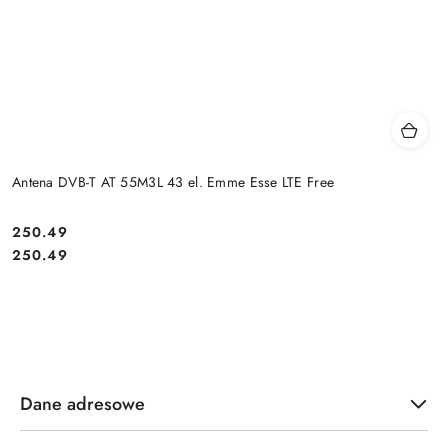
Antena DVB-T AT 55M3L 43 el. Emme Esse LTE Free
Cena:
250.49
Cena:
250.49
Dane adresowe