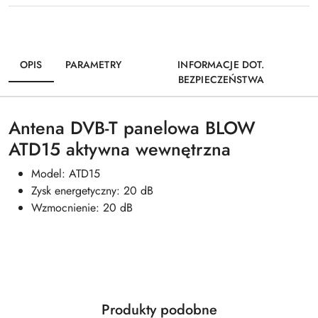
OPIS
PARAMETRY
INFORMACJE DOT.
BEZPIECZEŃSTWA
Antena DVB-T panelowa BLOW
ATD15 aktywna wewnętrzna
Model: ATD15
Zysk energetyczny: 20 dB
Wzmocnienie: 20 dB
Produkty
Produkty podobne
Pomiń karuzelę produktów