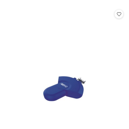
o
statusie: