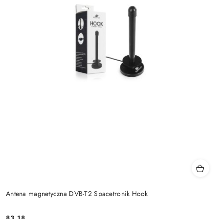
Antena magnetyczna DVB-T2 Spacetronik Hook
Cena:
83.18