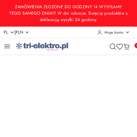
Przejdź do treści głównej
Przejdź do wyszukiwarki
Przejdź do moje konto
Przejdź do menu głównego
Przejdź do opisu produktu
Przejdź do stopki
ZAMÓWIENIA ZŁOZONE DO GODZINY 14 WYSYŁAMY
TEGO SAMEGO DNIA!!! W dni robocze. Dotyczy produktów z
deklaracją wysyłki 24 godziny.
|
PL
PLN
Moje konto