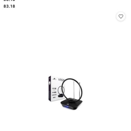
Cena:
83.18