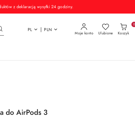
w z deklaracją wysyłki 24 godziny.
|
PL
PLN
Moje konto
Ulubione
Koszyk
a do AirPods 3