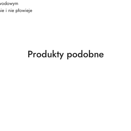
ewodowym
ie i nie płowieje
Produkty
Produkty podobne
o
statusie: