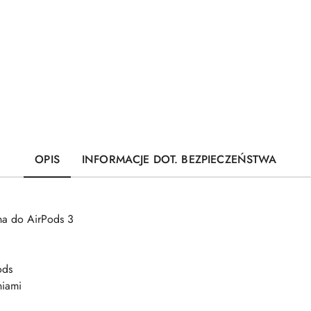
OPIS
INFORMACJE DOT. BEZPIECZEŃSTWA
na do AirPods 3
ods
niami