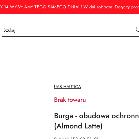
WYSYŁAMY TEGO SAMEGO DNIA!!! W dni robocze. Dotyczy produktó
NAZWA
UAB HAUTICA
PRODUCENTA:
Brak towaru
Burga - obudowa ochronn
(Almond Latte)