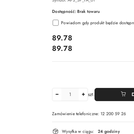
Symbol:
AP3_SP_FA_01
Dostępność:
Brak towaru
Powiadom gdy produkt będzie dostępn
cena:
89.78
89.78
Cena:
Ilość
szt.
Zamówienie telefoniczne: 12 200 59 26
Dostępność
Wysyłka w ciągu:
24 godziny