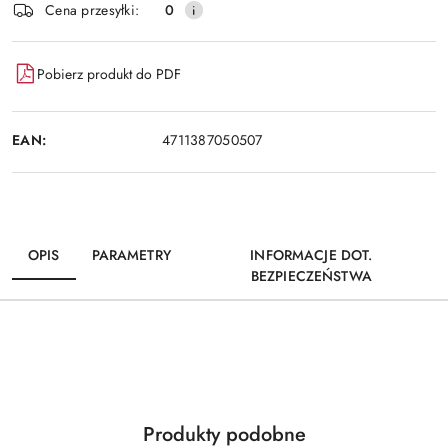
Wyślij
Cena przesyłki:
0
dostawa
Pobierz produkt do PDF
EAN:
4711387050507
OPIS
PARAMETRY
INFORMACJE DOT.
BEZPIECZEŃSTWA
Produkty
Produkty podobne
Pomiń karuzelę produktów