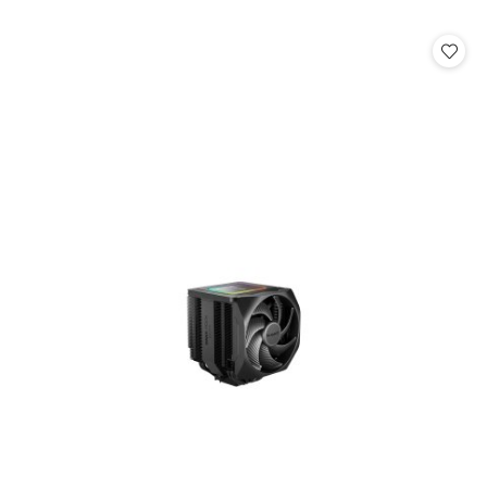
o
statusie: