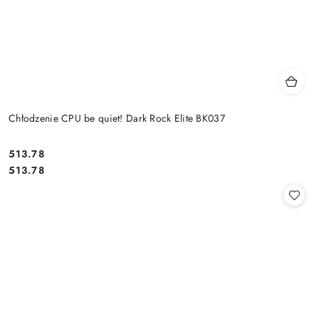
Chłodzenie CPU be quiet! Dark Rock Elite BK037
Cena:
513.78
Cena:
513.78