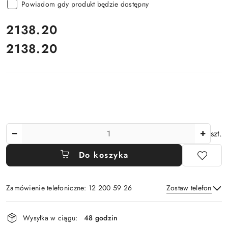
Powiadom gdy produkt będzie dostępny
cena:
2138.20
2138.20
Cena:
Ilość
szt.
Do koszyka
Zamówienie telefoniczne: 12 200 59 26
Zostaw telefon
Dostępność
Wysyłka w ciągu:
48 godzin
i