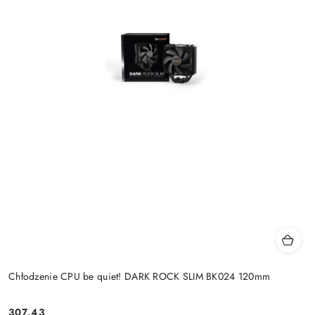
Chłodzenie CPU be quiet! DARK ROCK SLIM BK024 120mm
Cena:
307.43