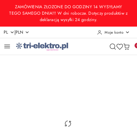
Przejdź do treści głównej
Przejdź do wyszukiwarki
Przejdź do moje konto
Przejdź do menu głównego
Przejdź do opisu produktu
Przejdź do stopki
ZAMÓWIENIA ZŁOZONE DO GODZINY 14 WYSYŁAMY
TEGO SAMEGO DNIA!!! W dni robocze. Dotyczy produktów z
deklaracją wysyłki 24 godziny.
|
PL
PLN
Moje konto