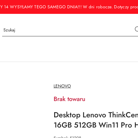
WYSYŁAMY TEGO SAMEGO DNIA!!! W dni robocze. Dotyczy produktó
NAZWA
LENOVO
PRODUCENTA:
Brak towaru
Desktop Lenovo ThinkCen
16GB 512GB Win11 Pro H