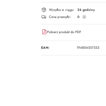
i
dostawa
Wysyłka w ciągu:
24 godziny
Cena przesyłki:
0
Pobierz produkt do PDF
EAN:
196804557533