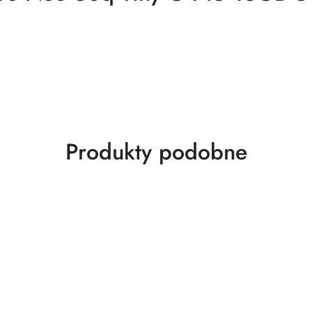
Produkty
Produkty podobne
o
statusie: