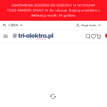
Przejdź do treści głównej
Przejdź do wyszukiwarki
Przejdź do moje konto
Przejdź do menu głównego
Przejdź do opisu produktu
Przejdź do stopki
ZAMÓWIENIA ZŁOZONE DO GODZINY 14 WYSYŁAMY
TEGO SAMEGO DNIA!!! W dni robocze. Dotyczy produktów z
deklaracją wysyłki 24 godziny.
|
PL
PLN
Moje konto