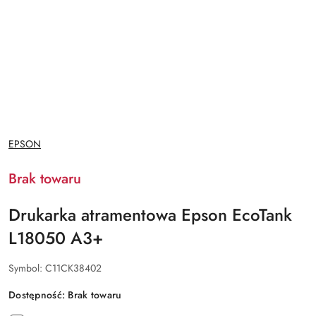
NAZWA
EPSON
PRODUCENTA:
Brak towaru
Drukarka atramentowa Epson EcoTank
L18050 A3+
Symbol:
C11CK38402
Dostępność:
Brak towaru