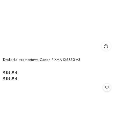
Drukarka atramentowa Canon PIXMA iX6850 A3
Cena:
984.94
Cena:
984.94