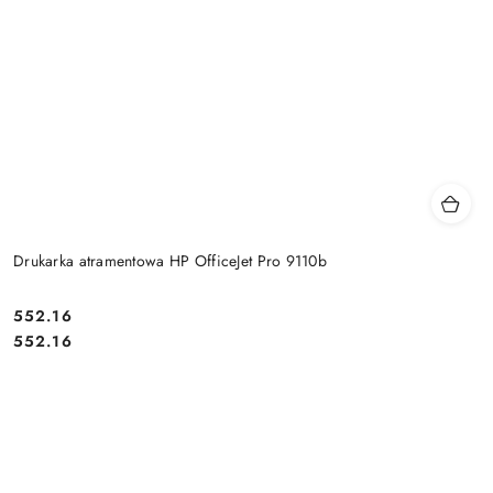
Drukarka atramentowa HP OfficeJet Pro 9110b
Cena:
552.16
Cena:
552.16