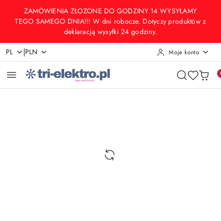
Przejdź do treści głównej
Przejdź do wyszukiwarki
Przejdź do moje konto
Przejdź do menu głównego
Przejdź do opisu produktu
Przejdź do stopki
ZAMÓWIENIA ZŁOZONE DO GODZINY 14 WYSYŁAMY
TEGO SAMEGO DNIA!!! W dni robocze. Dotyczy produktów z
deklaracją wysyłki 24 godziny.
|
PL
PLN
Moje konto