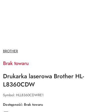
NAZWA
BROTHER
PRODUCENTA:
Brak towaru
Drukarka laserowa Brother HL-
L8360CDW
Symbol:
HLL8360CDWRE1
Dostępność:
Brak towaru