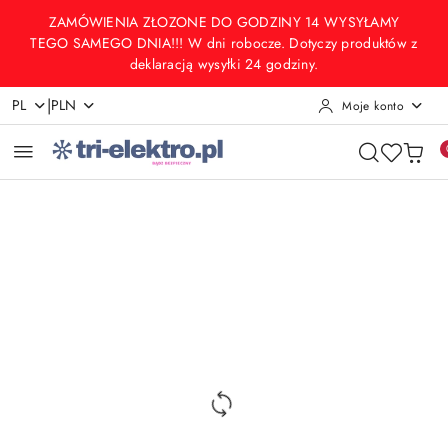
Przejdź do treści głównej
Przejdź do wyszukiwarki
Przejdź do moje konto
Przejdź do menu głównego
Przejdź do opisu produktu
Przejdź do stopki
ZAMÓWIENIA ZŁOZONE DO GODZINY 14 WYSYŁAMY
TEGO SAMEGO DNIA!!! W dni robocze. Dotyczy produktów z
deklaracją wysyłki 24 godziny.
|
PL
PLN
Moje konto