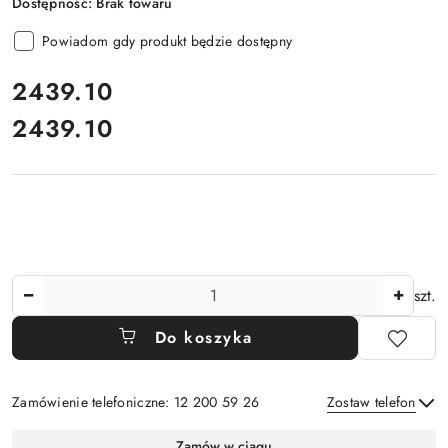
Dostępność:
Brak towaru
Powiadom gdy produkt będzie dostępny
cena:
2439.10
2439.10
Cena:
Ilość
szt.
Do koszyka
Zamówienie telefoniczne: 12 200 59 26
Zostaw telefon
Dostępność
Zamów w ciągu