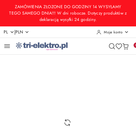
Przejdź do treści głównej
Przejdź do wyszukiwarki
Przejdź do moje konto
Przejdź do menu głównego
Przejdź do opisu produktu
Przejdź do stopki
ZAMÓWIENIA ZŁOZONE DO GODZINY 14 WYSYŁAMY
TEGO SAMEGO DNIA!!! W dni robocze. Dotyczy produktów z
deklaracją wysyłki 24 godziny.
|
PL
PLN
Moje konto