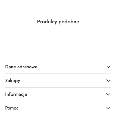
Produkty
Produkty podobne
Pomiń karuzelę produktów
o
statusie:
Dane adresowe
Zakupy
Informacje
Pomoc