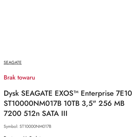
NAZWA
SEAGATE
PRODUCENTA:
Brak towaru
Dysk SEAGATE EXOS™ Enterprise 7E10
ST10000NM017B 10TB 3,5" 256 MB
7200 512n SATA III
Symbol:
ST10000NM017B