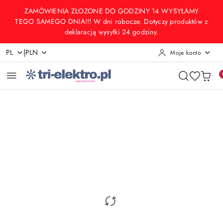
Przejdź do treści głównej
Przejdź do wyszukiwarki
Przejdź do moje konto
Przejdź do menu głównego
Przejdź do opisu produktu
Przejdź do stopki
ZAMÓWIENIA ZŁOZONE DO GODZINY 14 WYSYŁAMY
TEGO SAMEGO DNIA!!! W dni robocze. Dotyczy produktów z
deklaracją wysyłki 24 godziny.
|
PL
PLN
Moje konto