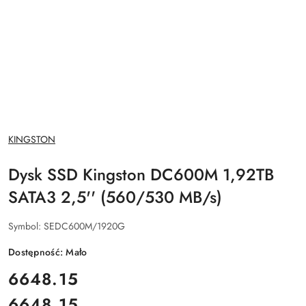
NAZWA
KINGSTON
PRODUCENTA:
Dysk SSD Kingston DC600M 1,92TB
SATA3 2,5'' (560/530 MB/s)
Symbol:
SEDC600M/1920G
Dostępność:
Mało
cena:
6648.15
6648.15
Cena: