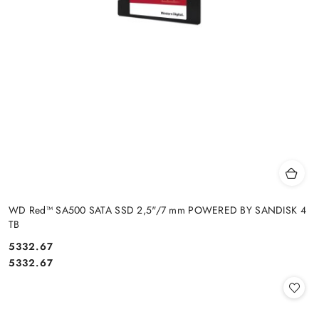
WD Red™ SA500 SATA SSD 2,5"/7 mm POWERED BY SANDISK 4
TB
Cena:
5332.67
Cena:
5332.67