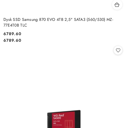
Dysk SSD Samsung 870 EVO 4TB 2,5" SATA3 (560/530) MZ-
77E4T0B TLC
Cena:
6789.60
Cena:
6789.60