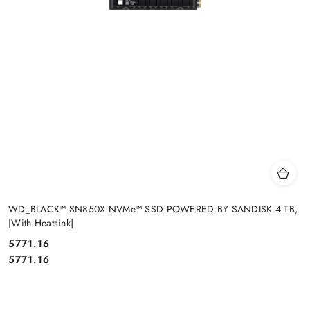
WD_BLACK™ SN850X NVMe™ SSD POWERED BY SANDISK 4 TB,
[With Heatsink]
Cena:
5771.16
Cena:
5771.16