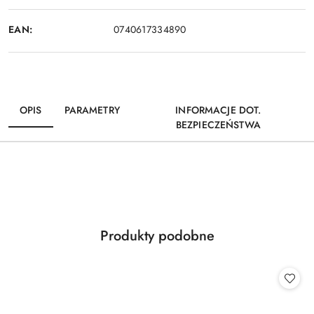
EAN:
0740617334890
OPIS
PARAMETRY
INFORMACJE DOT.
BEZPIECZEŃSTWA
Produkty
Produkty podobne
Pomiń karuzelę produktów
o
statusie: