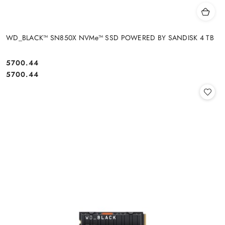
WD_BLACK™ SN850X NVMe™ SSD POWERED BY SANDISK 4 TB
Cena:
5700.44
Cena:
5700.44