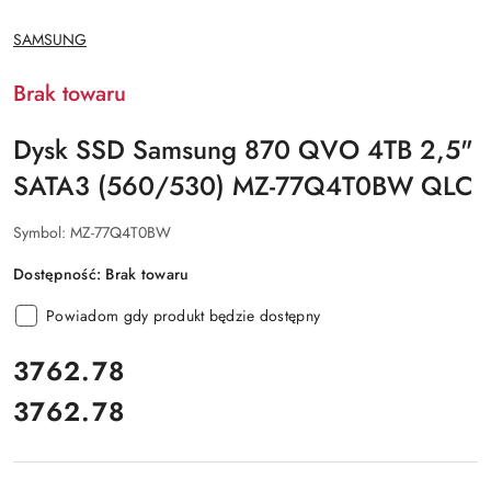
NAZWA
SAMSUNG
PRODUCENTA:
Brak towaru
Dysk SSD Samsung 870 QVO 4TB 2,5"
SATA3 (560/530) MZ-77Q4T0BW QLC
Symbol:
MZ-77Q4T0BW
Dostępność:
Brak towaru
Powiadom gdy produkt będzie dostępny
cena:
3762.78
3762.78
Cena: