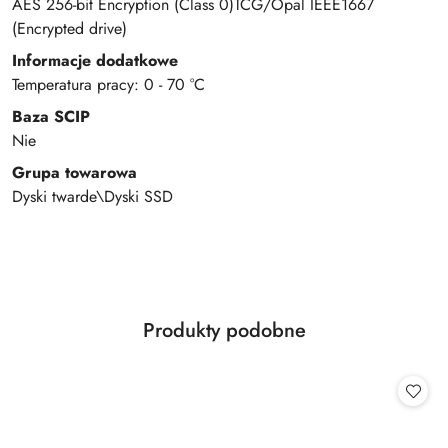
AES 256-bit Encryption (Class 0)TCG/Opal IEEE1667
(Encrypted drive)
Informacje dodatkowe
Temperatura pracy: 0 - 70 °C
Baza SCIP
Nie
Grupa towarowa
Dyski twarde\Dyski SSD
Produkty
Produkty podobne
Pomiń karuzelę produktów
o
statusie: