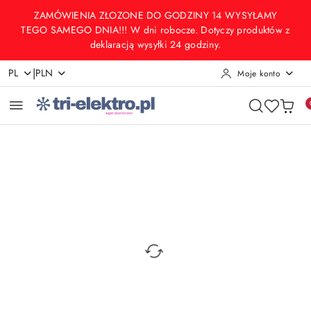
Przejdź do treści głównej
Przejdź do wyszukiwarki
Przejdź do moje konto
Przejdź do menu głównego
Przejdź do opisu produktu
Przejdź do stopki
ZAMÓWIENIA ZŁOZONE DO GODZINY 14 WYSYŁAMY
TEGO SAMEGO DNIA!!! W dni robocze. Dotyczy produktów z
deklaracją wysyłki 24 godziny.
|
PL
PLN
Moje konto