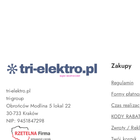
Pomiń karuzelę produktów
Zakupy
Regulamin
tri-elektro.pl
Formy płatno
tri-group
Czas realizac
Obrońców Modlina 5 lokal 22
30-733 Kraków
KODY RABA
Zwroty / Rek
Twój koszyk