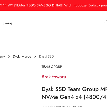
WYSYŁAMY TEGO SAMEGO DNIA!!! W dni robocze. Dotyczy produktó
nty
Dyski twarde
Dyski SSD
NAZWA
TEAM GROUP
PRODUCENTA:
Brak towaru
Dysk SSD Team Group M
NVMe Gen4 x4 (4800/4