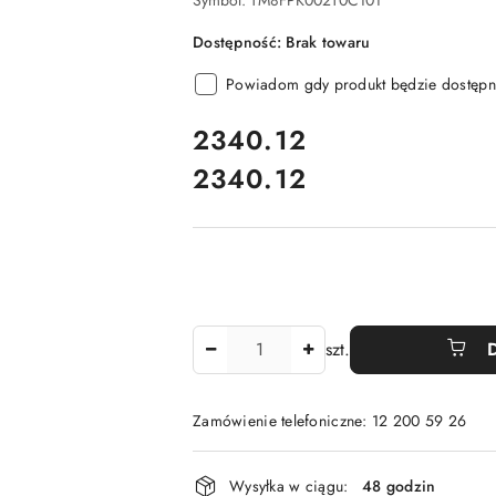
Symbol:
TM8FPK002T0C101
Dostępność:
Brak towaru
Powiadom gdy produkt będzie dostępn
cena:
2340.12
2340.12
Cena:
Ilość
szt.
Zamówienie telefoniczne: 12 200 59 26
Dostępność
Wysyłka w ciągu:
48 godzin