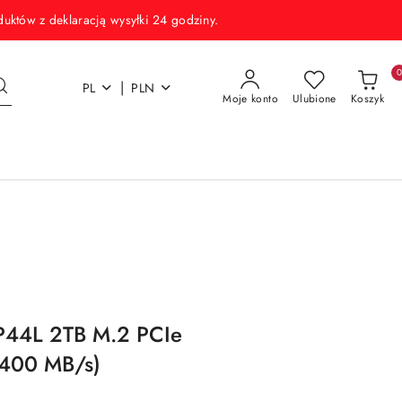
w z deklaracją wysyłki 24 godziny.
|
PL
PLN
Moje konto
Ulubione
Koszyk
P44L 2TB M.2 PCIe
400 MB/s)