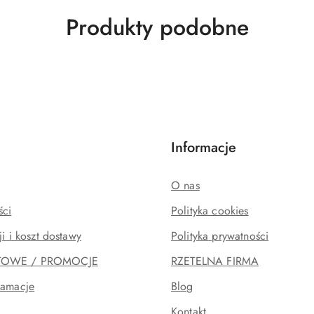
Produkty
Produkty podobne
o
statusie:
Informacje
O nas
ści
Polityka cookies
ji i koszt dostawy
Polityka prywatności
TOWE / PROMOCJE
RZETELNA FIRMA
lamacje
Blog
Kontakt