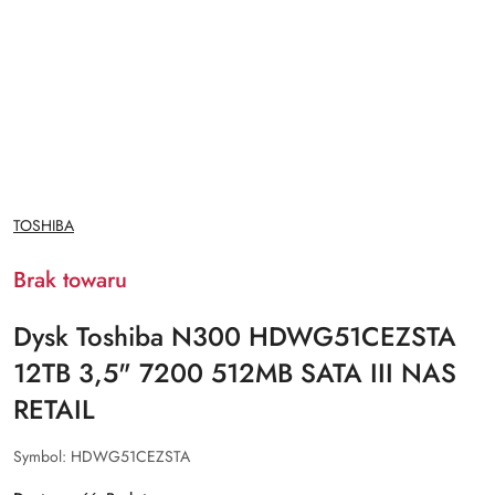
NAZWA
TOSHIBA
PRODUCENTA:
Brak towaru
Dysk Toshiba N300 HDWG51CEZSTA
12TB 3,5" 7200 512MB SATA III NAS
RETAIL
Symbol:
HDWG51CEZSTA