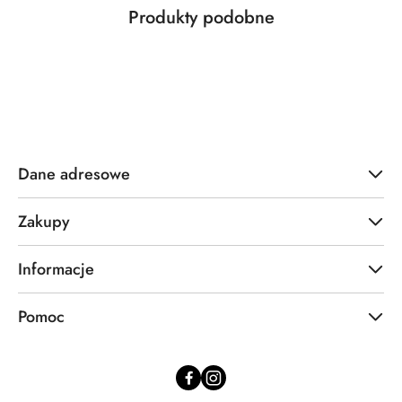
Produkty
Produkty podobne
Pomiń karuzelę produktów
o
statusie:
Dane adresowe
Zakupy
Informacje
Pomoc