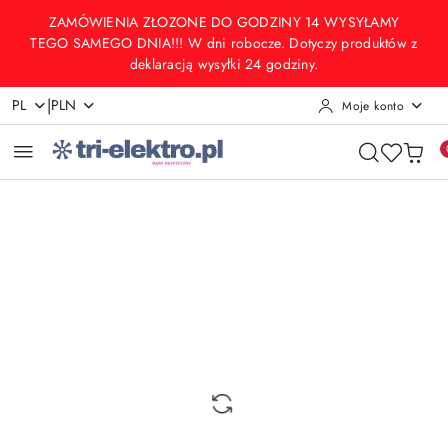
Przejdź do treści głównej
Przejdź do wyszukiwarki
Przejdź do moje konto
Przejdź do menu głównego
Przejdź do opisu produktu
Przejdź do stopki
ZAMÓWIENIA ZŁOZONE DO GODZINY 14 WYSYŁAMY
TEGO SAMEGO DNIA!!! W dni robocze. Dotyczy produktów z
deklaracją wysyłki 24 godziny.
|
PL
PLN
Moje konto