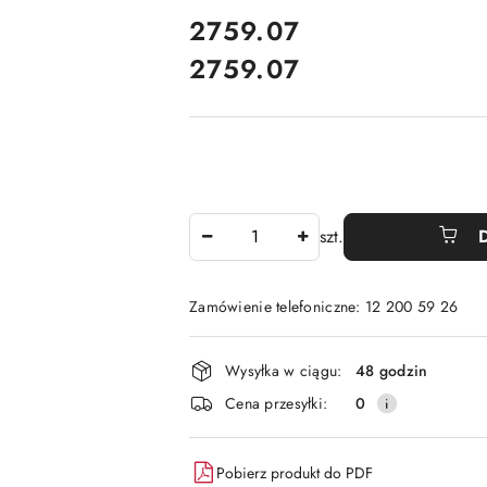
cena:
2759.07
2759.07
Cena:
Ilość
szt.
Zamówienie telefoniczne: 12 200 59 26
Dostępność
Wysyłka w ciągu:
48 godzin
i
Cena przesyłki:
0
dostawa
Pobierz produkt do PDF