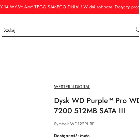
WYSYŁAMY TEGO SAMEGO DNIA!!! W dni robocze. Dotyczy produktó
NAZWA
WESTERN DIGITAL
PRODUCENTA:
Dysk WD Purple™ Pro W
7200 512MB SATA III
Symbol:
WD122PURP
Dostępność:
Mało