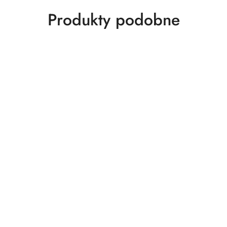
Produkty
Produkty podobne
o
statusie: