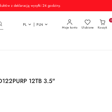
w z deklaracją wysyłki 24 godziny.
|
PL
PLN
Moje konto
Ulubione
Koszyk
D122PURP 12TB 3.5"