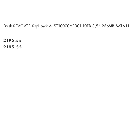
Dysk SEAGATE SkyHawk AI ST10000VE001 10TB 3,5" 256MB SATA II
Cena:
2195.55
Cena:
2195.55