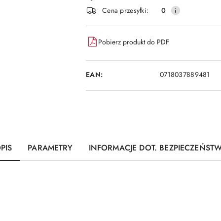
i
Cena przesyłki:
0
dostawa
Pobierz produkt do PDF
EAN:
0718037889481
PIS
PARAMETRY
INFORMACJE DOT. BEZPIECZEŃST