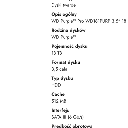
Dyski twarde
Opis ogólny
WD Purple™ Pro WD181PURP 3,5" 18 
Rodzina dysków
WD Purple™
Pojemność dysku
18 TB
Format dysku
3,5 cala
Typ dysku
HDD
Cache
512 MB
Interfejs
SATA III (6 Gb/s)
Prędkość obrotowa