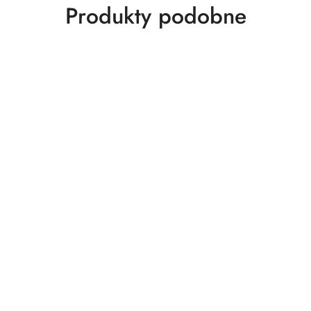
Produkty
Produkty podobne
o
statusie: