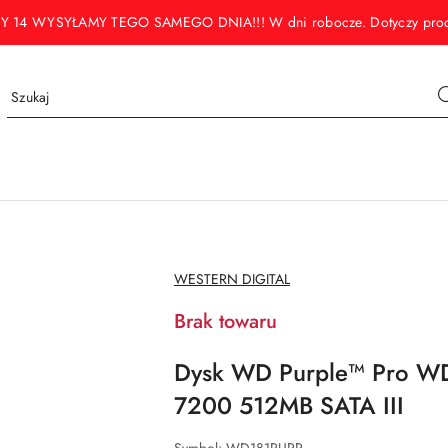
WYSYŁAMY TEGO SAMEGO DNIA!!! W dni robocze. Dotyczy produktó
NAZWA
WESTERN DIGITAL
PRODUCENTA:
Brak towaru
Dysk WD Purple™ Pro W
7200 512MB SATA III