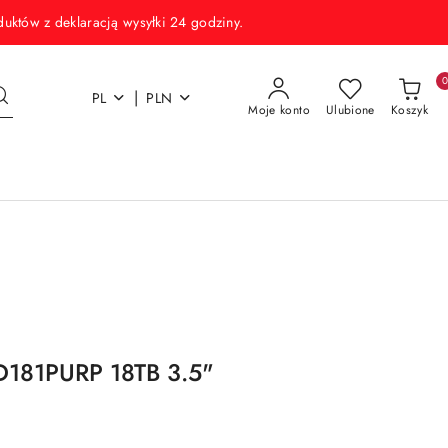
w z deklaracją wysyłki 24 godziny.
|
PL
PLN
Moje konto
Ulubione
Koszyk
D181PURP 18TB 3.5"