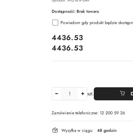
Symbol:
WD181PURP
Dostępność:
Brak towaru
Powiadom gdy produkt będzie dostępn
cena:
4436.53
4436.53
Cena:
Ilość
szt.
Zamówienie telefoniczne: 12 200 59 26
Dostępność
Wysyłka w ciągu:
48 godzin