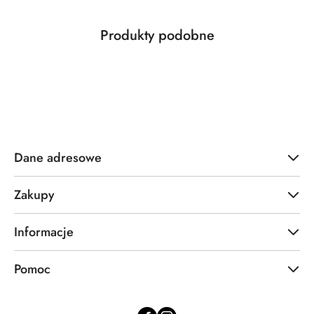
Produkty
Produkty podobne
Pomiń karuzelę produktów
o
statusie:
Dane adresowe
Zakupy
Informacje
Pomoc