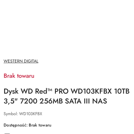
NAZWA
WESTERN DIGITAL
PRODUCENTA:
Brak towaru
Dysk WD Red™ PRO WD103KFBX 10TB
3,5" 7200 256MB SATA III NAS
Symbol:
WD103KFBX
Dostępność:
Brak towaru