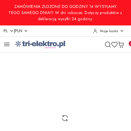
Przejdź do treści głównej
Przejdź do wyszukiwarki
Przejdź do moje konto
Przejdź do menu głównego
Przejdź do opisu produktu
Przejdź do stopki
ZAMÓWIENIA ZŁOZONE DO GODZINY 14 WYSYŁAMY
TEGO SAMEGO DNIA!!! W dni robocze. Dotyczy produktów z
deklaracją wysyłki 24 godziny.
|
PL
PLN
Moje konto