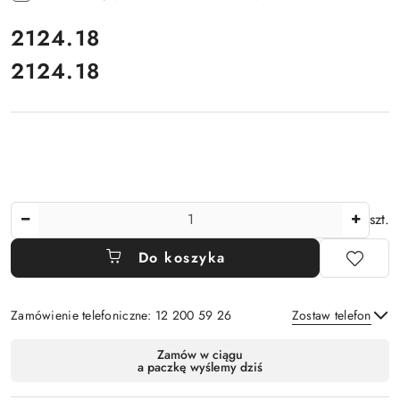
cena:
2124.18
2124.18
Cena:
Ilość
szt.
Do koszyka
Zamówienie telefoniczne: 12 200 59 26
Zostaw telefon
Dostępność
Zamów w ciągu
a paczkę wyślemy dziś
i
Wyślij