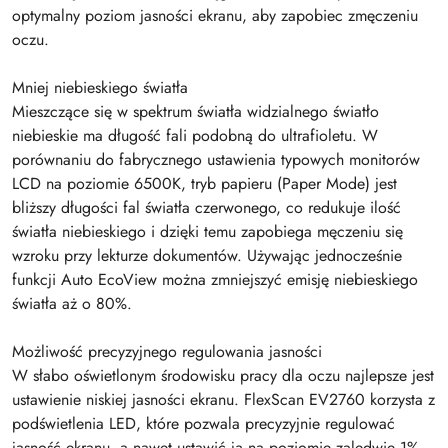
optymalny poziom jasności ekranu, aby zapobiec zmęczeniu
oczu.
Mniej niebieskiego światła
Mieszczące się w spektrum światła widzialnego światło
niebieskie ma długość fali podobną do ultrafioletu. W
porównaniu do fabrycznego ustawienia typowych monitorów
LCD na poziomie 6500K, tryb papieru (Paper Mode) jest
bliższy długości fal światła czerwonego, co redukuje ilość
światła niebieskiego i dzięki temu zapobiega męczeniu się
wzroku przy lekturze dokumentów. Używając jednocześnie
funkcji Auto EcoView można zmniejszyć emisję niebieskiego
światła aż o 80%.
Możliwość precyzyjnego regulowania jasności
W słabo oświetlonym środowisku pracy dla oczu najlepsze jest
ustawienie niskiej jasności ekranu. FlexScan EV2760 korzysta z
podświetlenia LED, które pozwala precyzyjnie regulować
jasność ekranu, a nawet ustawić ją na poziomie zaledwie 1%