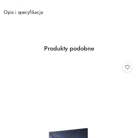
Opis i specyfikacja
Produkty
Produkty podobne
Pomiń karuzelę produktów
o
statusie: