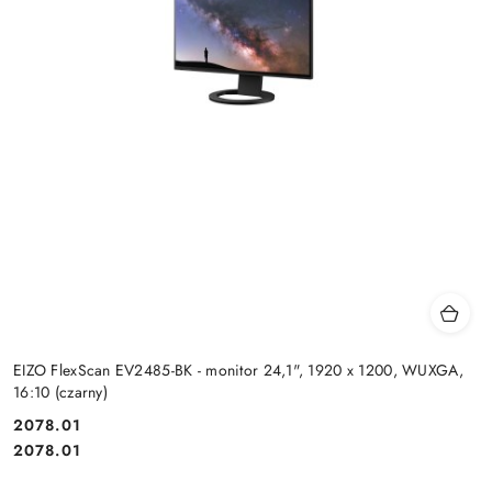
EIZO FlexScan EV2485-BK - monitor 24,1", 1920 x 1200, WUXGA,
16:10 (czarny)
Cena:
2078.01
Cena:
2078.01