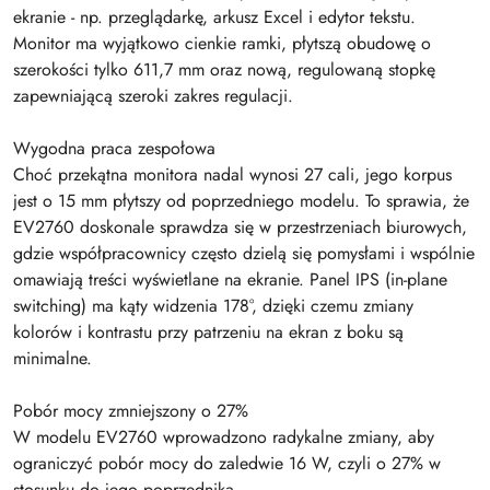
ekranie - np. przeglądarkę, arkusz Excel i edytor tekstu.
Monitor ma wyjątkowo cienkie ramki, płytszą obudowę o
szerokości tylko 611,7 mm oraz nową, regulowaną stopkę
zapewniającą szeroki zakres regulacji.
Wygodna praca zespołowa
Choć przekątna monitora nadal wynosi 27 cali, jego korpus
jest o 15 mm płytszy od poprzedniego modelu. To sprawia, że
EV2760 doskonale sprawdza się w przestrzeniach biurowych,
gdzie współpracownicy często dzielą się pomysłami i wspólnie
omawiają treści wyświetlane na ekranie. Panel IPS (in-plane
switching) ma kąty widzenia 178°, dzięki czemu zmiany
kolorów i kontrastu przy patrzeniu na ekran z boku są
minimalne.
Pobór mocy zmniejszony o 27%
W modelu EV2760 wprowadzono radykalne zmiany, aby
ograniczyć pobór mocy do zaledwie 16 W, czyli o 27% w
stosunku do jego poprzednika.