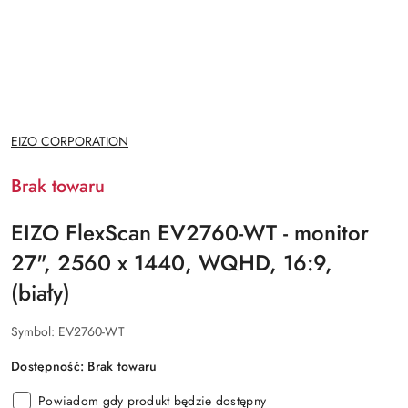
NAZWA
EIZO CORPORATION
PRODUCENTA:
Brak towaru
EIZO FlexScan EV2760-WT - monitor
27", 2560 x 1440, WQHD, 16:9,
(biały)
Symbol:
EV2760-WT
Dostępność:
Brak towaru
Powiadom gdy produkt będzie dostępny