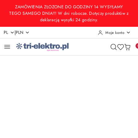
Przejdź do treści głównej
Przejdź do wyszukiwarki
Przejdź do moje konto
Przejdź do menu głównego
Przejdź do opisu produktu
Przejdź do stopki
ZAMÓWIENIA ZŁOZONE DO GODZINY 14 WYSYŁAMY
TEGO SAMEGO DNIA!!! W dni robocze. Dotyczy produktów z
deklaracją wysyłki 24 godziny.
|
PL
PLN
Moje konto