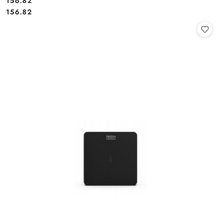
Cena:
156.82
Cena:
156.82