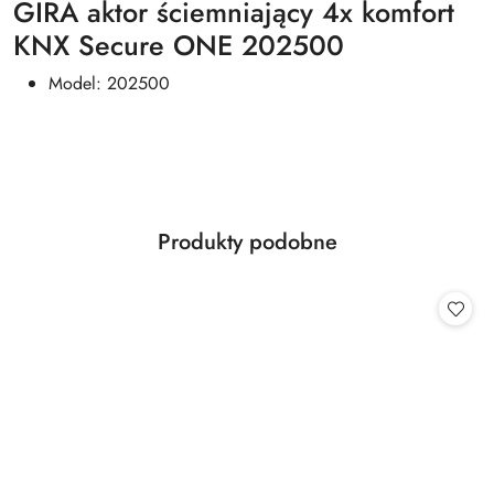
GIRA aktor ściemniający 4x komfort
KNX Secure ONE 202500
Model: 202500
Produkty
Produkty podobne
Pomiń karuzelę produktów
o
statusie: