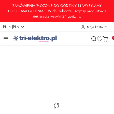
Przejdź do treści głównej
Przejdź do wyszukiwarki
Przejdź do moje konto
Przejdź do menu głównego
Przejdź do opisu produktu
Przejdź do stopki
ZAMÓWIENIA ZŁOZONE DO GODZINY 14 WYSYŁAMY
TEGO SAMEGO DNIA!!! W dni robocze. Dotyczy produktów z
deklaracją wysyłki 24 godziny.
|
PL
PLN
Moje konto