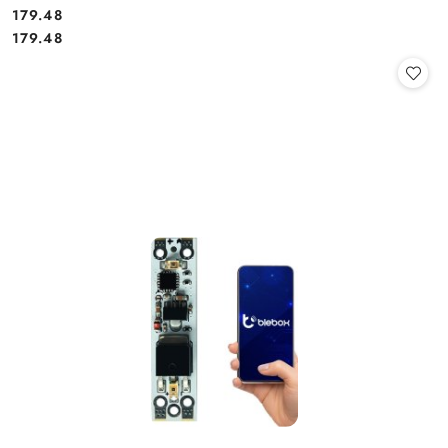
Cena:
179.48
Cena:
179.48