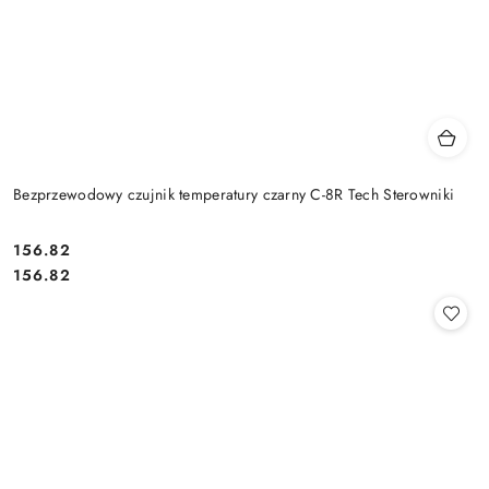
Bezprzewodowy czujnik temperatury czarny C-8R Tech Sterowniki
Cena:
156.82
Cena:
156.82