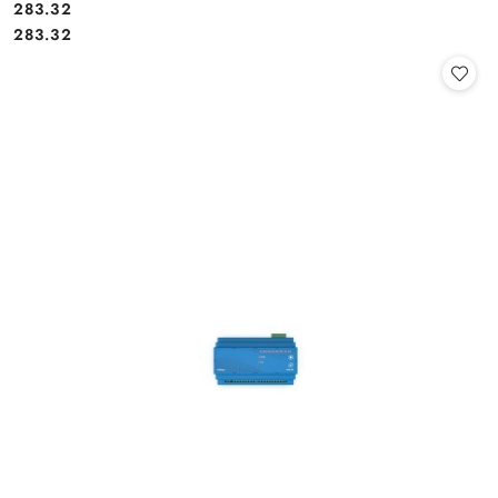
Cena:
283.32
Cena:
283.32