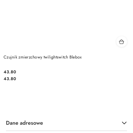
Czujnik zmierzchowy twilightswitch Blebox
Cena:
43.80
Cena:
43.80
Dane adresowe