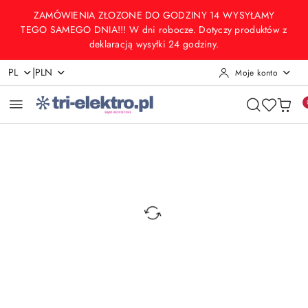
Przejdź do treści głównej
Przejdź do wyszukiwarki
Przejdź do moje konto
Przejdź do menu głównego
Przejdź do opisu produktu
Przejdź do stopki
ZAMÓWIENIA ZŁOZONE DO GODZINY 14 WYSYŁAMY
TEGO SAMEGO DNIA!!! W dni robocze. Dotyczy produktów z
deklaracją wysyłki 24 godziny.
|
PL
PLN
Moje konto