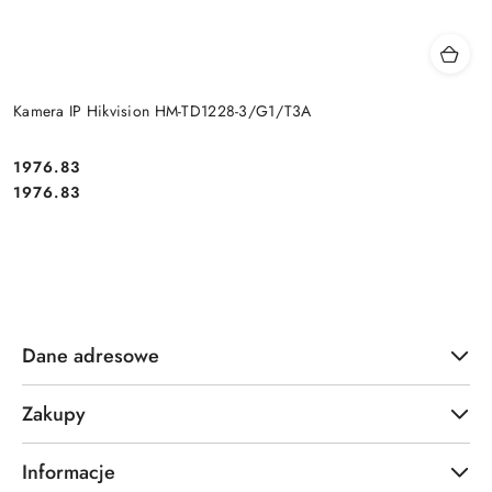
Kamera IP Hikvision HM-TD1228-3/G1/T3A
Cena:
1976.83
Cena:
1976.83
Dane adresowe
Zakupy
Informacje