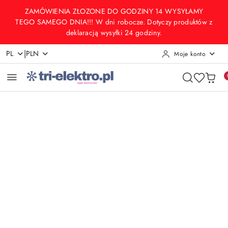
Przejdź do treści głównej
Przejdź do wyszukiwarki
Przejdź do moje konto
Przejdź do menu głównego
Przejdź do opisu produktu
Przejdź do stopki
ZAMÓWIENIA ZŁOZONE DO GODZINY 14 WYSYŁAMY
TEGO SAMEGO DNIA!!! W dni robocze. Dotyczy produktów z
deklaracją wysyłki 24 godziny.
|
PL
PLN
Moje konto