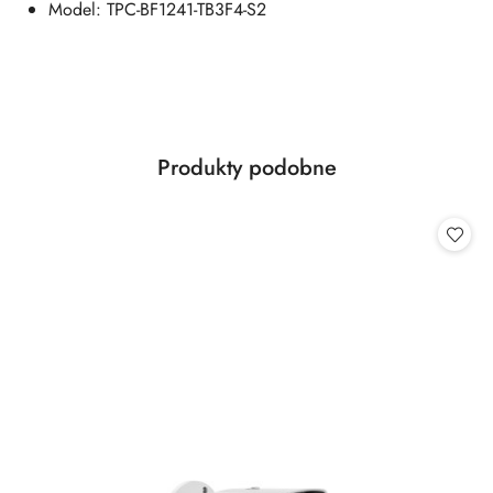
Model: TPC-BF1241-TB3F4-S2
Produkty
Produkty podobne
Pomiń karuzelę produktów
o
statusie: