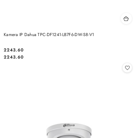
Kamera IP Dahua TPC-DF1241-LB7F6-DW-S8-V1
Cena:
2243.60
Cena:
2243.60