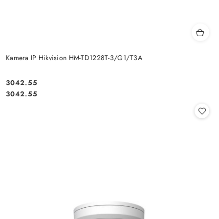
Kamera IP Hikvision HM-TD1228T-3/G1/T3A
Cena:
3042.55
Cena:
3042.55