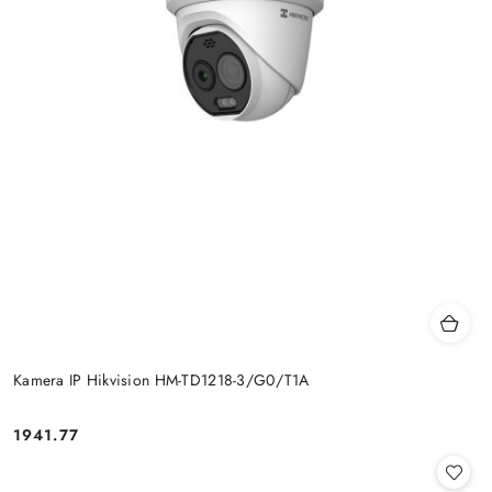
Kamera IP Hikvision HM-TD1218-3/G0/T1A
Cena:
1941.77