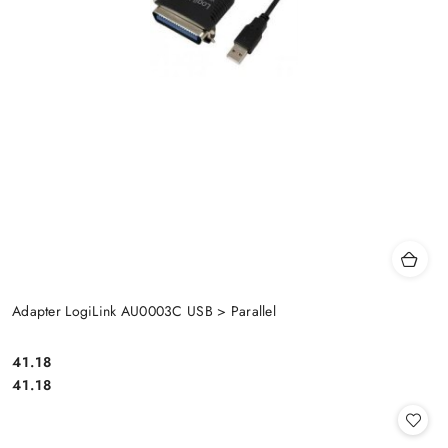
Adapter LogiLink AU0003C USB > Parallel
Cena:
41.18
Cena:
41.18