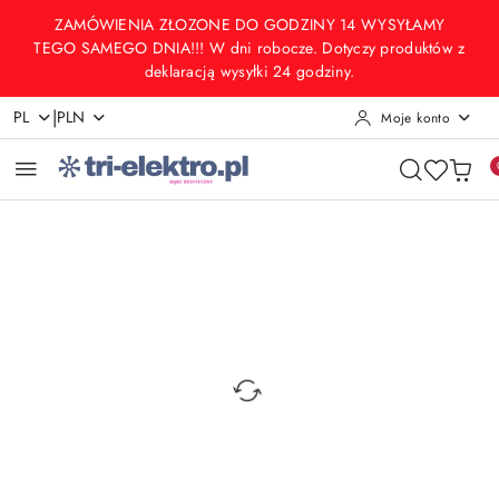
Przejdź do treści głównej
Przejdź do wyszukiwarki
Przejdź do moje konto
Przejdź do menu głównego
Przejdź do opisu produktu
Przejdź do stopki
ZAMÓWIENIA ZŁOZONE DO GODZINY 14 WYSYŁAMY
TEGO SAMEGO DNIA!!! W dni robocze. Dotyczy produktów z
deklaracją wysyłki 24 godziny.
|
PL
PLN
Moje konto