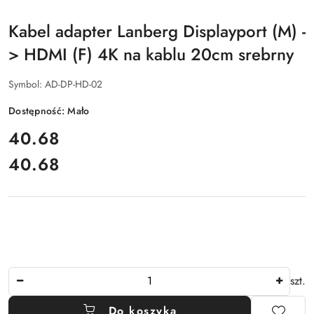
PRODUCENTA:
Kabel adapter Lanberg Displayport (M) -
> HDMI (F) 4K na kablu 20cm srebrny
Symbol:
AD-DP-HD-02
Dostępność:
Mało
cena:
40.68
40.68
Cena:
Ilość
szt.
Do koszyka