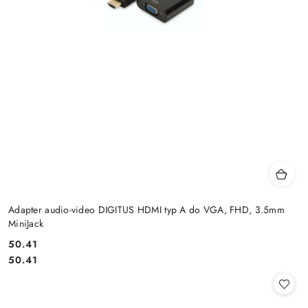
Adapter audio-video DIGITUS HDMI typ A do VGA, FHD, 3.5mm
MiniJack
Cena:
50.41
Cena:
50.41