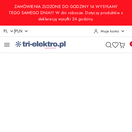
Przejdź do treści głównej
Przejdź do wyszukiwarki
Przejdź do moje konto
Przejdź do menu głównego
Przejdź do opisu produktu
Przejdź do stopki
ZAMÓWIENIA ZŁOZONE DO GODZINY 14 WYSYŁAMY
TEGO SAMEGO DNIA!!! W dni robocze. Dotyczy produktów z
deklaracją wysyłki 24 godziny.
|
PL
PLN
Moje konto