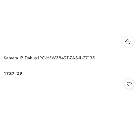
Kamera IP Dahua IPC-HFW3849T-ZAS-IL-27135
Cena:
1737.29