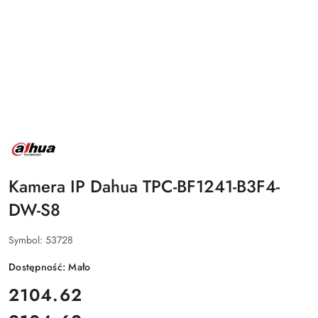
NAZWA
PRODUCENTA:
DAHUA
Kamera IP Dahua TPC-BF1241-B3F4-
DW-S8
Symbol:
53728
Dostępność:
Mało
cena:
2104.62