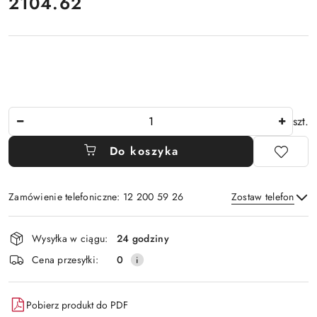
2104.62
Cena:
Ilość
szt.
Do koszyka
Zamówienie telefoniczne: 12 200 59 26
Zostaw telefon
Dostępność
Wysyłka w ciągu:
24 godziny
i
Wyślij
Cena przesyłki:
0
dostawa
Pobierz produkt do PDF