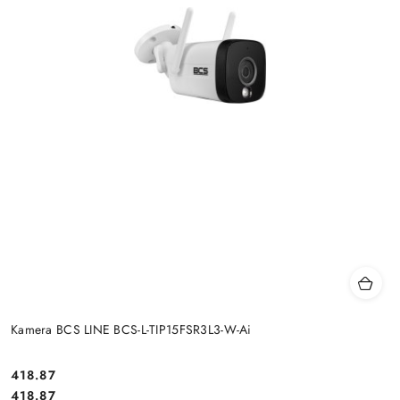
Kamera BCS LINE BCS-L-TIP15FSR3L3-W-Ai
Cena:
418.87
Cena:
418.87