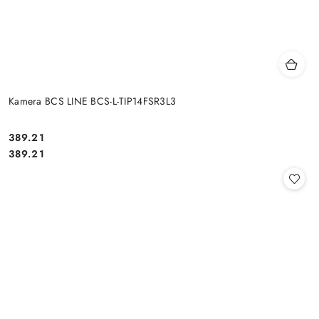
Kamera BCS LINE BCS-L-TIP14FSR3L3
Cena:
389.21
Cena:
389.21