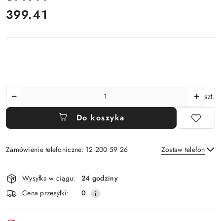
399.41
Cena:
Ilość
szt.
Do koszyka
Zamówienie telefoniczne: 12 200 59 26
Zostaw telefon
Dostępność
Wysyłka w ciągu:
24 godziny
i
Wyślij
Cena przesyłki:
0
dostawa