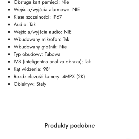
Obsługa kart pamięci: Nie
Wejścia/wyjścia alarmowe: NIE
Klasa szczelności: IP67
Audio: Tak
Wejścia/wyjścia audio: NIE
Wbudowany mikrofon: Tak
Wbudowany głośnik: Nie
Typ obudowy: Tubowa
IVS (inteligentna analiza obrazu): Tak
Kąt widzenia: 98°
Rozdzielczość kamery: 4MPX (2K)
Obiektyw: Stały
Produkty
Produkty podobne
Pomiń karuzelę produktów
o