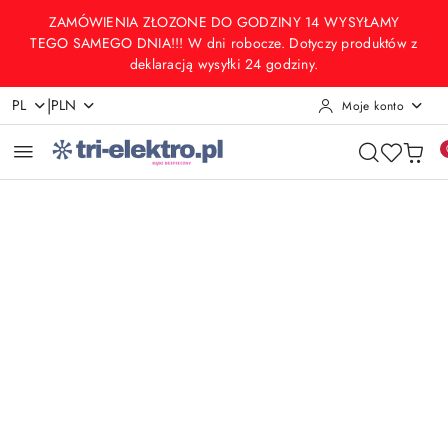
Przejdź do treści głównej
Przejdź do wyszukiwarki
Przejdź do moje konto
Przejdź do menu głównego
Przejdź do opisu produktu
Przejdź do stopki
ZAMÓWIENIA ZŁOZONE DO GODZINY 14 WYSYŁAMY
TEGO SAMEGO DNIA!!! W dni robocze. Dotyczy produktów z
deklaracją wysyłki 24 godziny.
|
PL
PLN
Moje konto