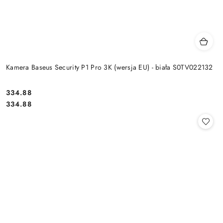
Kamera Baseus Security P1 Pro 3K (wersja EU) - biała S0TV022132
Cena:
334.88
Cena:
334.88