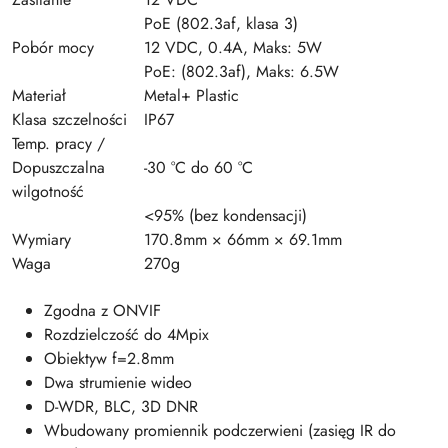
PoE (802.3af, klasa 3)
Pobór mocy
12 VDC, 0.4A, Maks: 5W
PoE: (802.3af), Maks: 6.5W
Materiał
Metal+ Plastic
Klasa szczelności
IP67
Temp. pracy /
Dopuszczalna
-30 °C do 60 °C
wilgotność
<95% (bez kondensacji)
Wymiary
170.8mm × 66mm × 69.1mm
Waga
270g
Zgodna z ONVIF
Rozdzielczość do 4Mpix
Obiektyw f=2.8mm
Dwa strumienie wideo
D-WDR, BLC, 3D DNR
Wbudowany promiennik podczerwieni (zasięg IR do