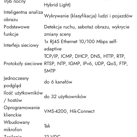
Tryb nocny
Hybrid Light)
Inteligentna analiza
Wykrywanie (klasyfikacja) ludzi i pojazdów
obrazu
Podstawowe
Detekcja ruchu, sabotaż obrazu, wykrycie
funkcje
zmiany sceny
1x RJ45 Ethernet 10/100 Mbps self-
Interfejs sieciowy
adaptive
TCP/IP, ICMP, DHCP, DNS, HTTP, RTP,
Protokoły sieciowe
RTSP, NTP, IGMP, IPv6, UDP, QoS, FTP,
SMTP
Jednoczesny
do 6 kanałów
podgląd
Ilość użytkowników
do 32 użytkowników
/ hostów
Oprogramowanie
VMS-4200, Hik-Connect
klienckie
Wbudowany
Tak
mikrofon
Zasilanie
12 VDC