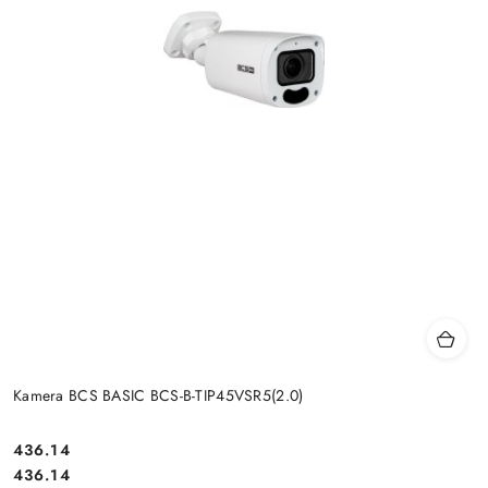
Kamera BCS BASIC BCS-B-TIP45VSR5(2.0)
Cena:
436.14
Cena:
436.14