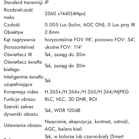
Standard transmisji
IP
Rozdzielczość
2560 x1440(4Mpx)
maks.
Czułość
0.005 Lux (kolor, AGC ON), 0 Lux przy IR
Obiektyw
2.8mm
Kąt nagrywania
horyzontalnie FOV 98°, pionowo FOV: 54°,
(horyzontalnie)
ukośne FOV: 114°
Oświetlacz IR
Tak, zasięg do 30m
Oświetlacz światła
Tak, zasięg do 30m
białego
Inteligentne światło
Tak
uzupełniające
Kompresja video
H.265+/H.264+/H.265/H.264/MJPEG
Funkcje obrazu
BLC, HLC, 3D DNR, ROI
Szeroki zakres
Tak, WDR 120dB
dynamiki obrazu
Nasycenie, ekspozycja, kontrast, ostrość,
Ustawienia obrazu
AGC, balans bieli
Tak, w kolorze lub czarno-biały (Smart