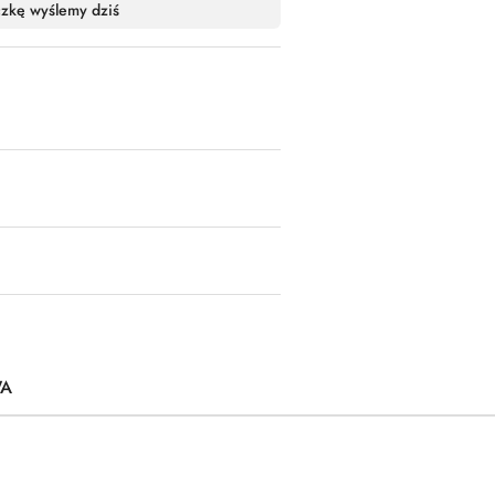
czkę wyślemy dziś
WA