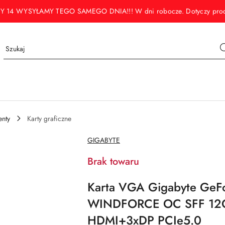
WYSYŁAMY TEGO SAMEGO DNIA!!! W dni robocze. Dotyczy produktó
nty
Karty graficzne
NAZWA
GIGABYTE
PRODUCENTA:
Brak towaru
Karta VGA Gigabyte GeF
WINDFORCE OC SFF 12G
HDMI+3xDP PCIe5.0