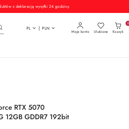
w z deklaracją wysyłki 24 godziny.
|
PL
PLN
Moje konto
Ulubione
Koszyk
orce RTX 5070
 12GB GDDR7 192bit