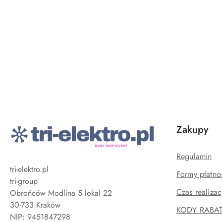
Pomiń karuzelę produktów
Zakupy
Regulamin
tri-elektro.pl
Formy płatno
tri-group
Czas realizac
Obrońców Modlina 5 lokal 22
30-733 Kraków
KODY RABA