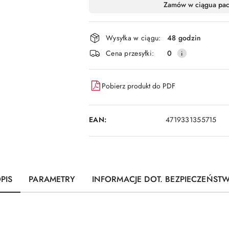
Dostępność
Zamów w ciągu
a pa
i
dostawa
Wysyłka w ciągu:
48 godzin
Cena przesyłki:
0
Pobierz produkt do PDF
EAN:
4719331355715
PIS
PARAMETRY
INFORMACJE DOT. BEZPIECZEŃST