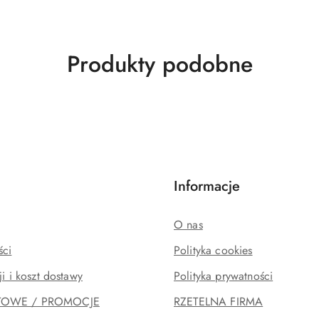
Produkty
Produkty podobne
o
statusie:
Informacje
O nas
ści
Polityka cookies
ji i koszt dostawy
Polityka prywatności
TOWE / PROMOCJE
RZETELNA FIRMA