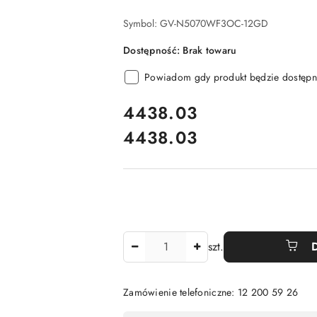
Symbol:
GV-N5070WF3OC-12GD
Dostępność:
Brak towaru
Powiadom gdy produkt będzie dostępn
cena:
4438.03
4438.03
Cena:
Ilość
szt.
Zamówienie telefoniczne: 12 200 59 26