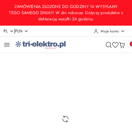
Przejdź do treści głównej
Przejdź do wyszukiwarki
Przejdź do moje konto
Przejdź do menu głównego
Przejdź do opisu produktu
Przejdź do stopki
ZAMÓWIENIA ZŁOZONE DO GODZINY 14 WYSYŁAMY
TEGO SAMEGO DNIA!!! W dni robocze. Dotyczy produktów z
deklaracją wysyłki 24 godziny.
|
PL
PLN
Moje konto