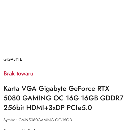
NAZWA
GIGABYTE
PRODUCENTA:
Brak towaru
Karta VGA Gigabyte GeForce RTX
5080 GAMING OC 16G 16GB GDDR7
256bit HDMI+3xDP PCIe5.0
Symbol:
GV-N5080GAMING OC-16GD