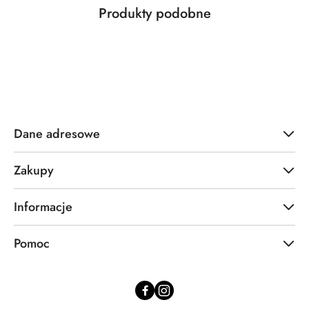
Produkty
Produkty podobne
Pomiń karuzelę produktów
o
statusie:
Dane adresowe
Zakupy
Informacje
Pomoc