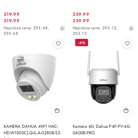
319.99
239.99
Cena
Cena
319.99
239.99
Cena
Cena
promocyjna:
promocyjna:
Najniższa
Najniższa
Najniższa cena:
293.48
,
Najniższa cena:
203.12
,
promocyjna:
promocyjna:
cena
cena
293.48
203.12
z
z
-4%
30
30
dni
dni
przed
przed
obniżką
obniżką
KAMERA DAHUA 4W1 HAC-
Kamera 4G Dahua P4F-PV-4G-
HDW1500CLQ-IL-A-0280B-S3-
0400B-PRO