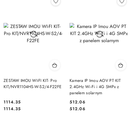
ZESTAW IMOU WI-FI KIT- Pro
Kamera IP Imou AOV PT KIT
KIT/NVR1104HS-W-S2/4-F22FE
2.4GHz Wi-Fi i 4G 5MPx z
panelem solarnym
1114.35
512.06
Cena:
Cena:
Cena:
Cena:
1114.35
512.06