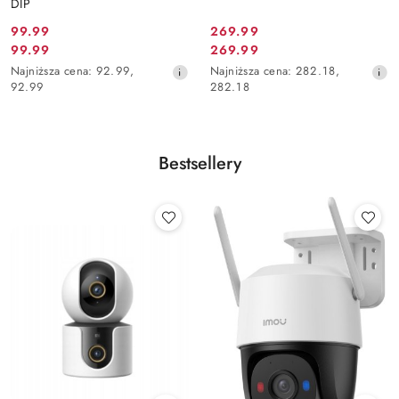
DIP
99.99
269.99
Cena
Cena
99.99
269.99
Cena
Cena
promocyjna:
promocyjna:
Najniższa
Najniższa
Najniższa cena:
92.99
,
Najniższa cena:
282.18
,
promocyjna:
promocyjna:
cena
cena
92.99
282.18
z
z
30
30
dni
dni
przed
przed
Bestsellery
obniżką
obniżką