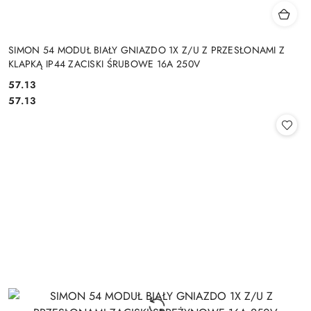
SIMON 54 MODUŁ BIAŁY GNIAZDO 1X Z/U Z PRZESŁONAMI Z
KLAPKĄ IP44 ZACISKI ŚRUBOWE 16A 250V
Cena:
57.13
Cena:
57.13