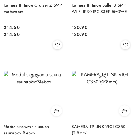
Kamera IP Imou Cruiser Z 5MP
Kamera IP Imou bullet 3 5MP
motozoom
Wi-Fi IR30 IPC-S3EP-5M0WE
214.50
130.90
Cena:
Cena:
Cena:
Cena:
214.50
130.90
Moduł sterowania sauną
KAMERA TP-LINK VIGI C350
saunabox Blebox
(2.8mm)