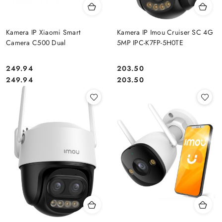
Kamera IP Xiaomi Smart
Kamera IP Imou Cruiser SC 4G
Camera C500 Dual
5MP IPC-K7FP-5H0TE
249.94
203.50
Cena:
Cena:
Cena:
Cena:
249.94
203.50