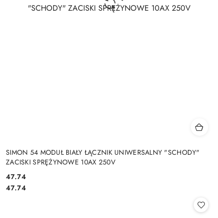
SIMON 54 MODUŁ BIAŁY ŁĄCZNIK UNIWERSALNY "SCHODY"
ZACISKI SPRĘŻYNOWE 10AX 250V
Cena:
47.74
Cena:
47.74