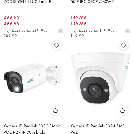
2CD1361G2-LIU 2.8mm PL
5MP IPC-S7CP-5M0WE
299.99
149.99
Cena
Cena
299.99
149.99
Cena
Cena
promocyjna:
promocyjna:
Najniższa
Najniższa
Najniższa cena:
289.99
,
Najniższa cena:
149.99
,
promocyjna:
promocyjna:
cena
cena
289.99
149.99
z
z
30
30
dni
dni
przed
przed
obniżką
obniżką
Kamera IP Reolink P330 8Mpix
Kamera IP Reolink P324 5MP
POE P2P IR 30m biała
PoE