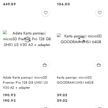
Cena:
Cena:
Cena:
Cena:
449.89
104.00
Adata Karta pamięci microSD
Karta pamięci microSD
Premier Pro 128 GB UHS1 U3
GOODRAM UHS-I 64GB
V30 A2 + adapter
190.92
59.02
Cena:
Cena:
Cena:
Cena:
190.92
59.02