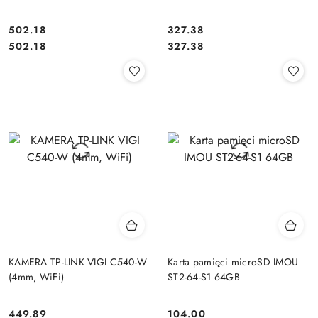
502.18
327.38
Cena:
Cena:
Cena:
Cena:
502.18
327.38
KAMERA TP-LINK VIGI C540-W
Karta pamięci microSD IMOU
(4mm, WiFi)
ST2-64-S1 64GB
449.89
104.00