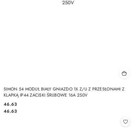
SIMON 54 MODUŁ BIAŁY GNIAZDO 1X Z/U Z PRZESŁONAMI Z
KLAPKĄ IP44 ZACISKI ŚRUBOWE 16A 250V
Cena:
46.63
Cena:
46.63