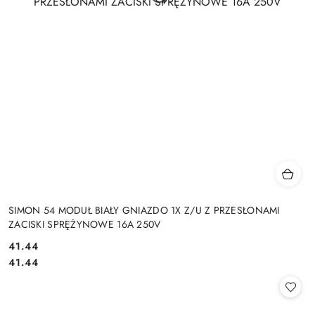
SIMON 54 MODUŁ BIAŁY GNIAZDO 1X Z/U Z PRZESŁONAMI
ZACISKI SPRĘŻYNOWE 16A 250V
Cena:
41.44
Cena:
41.44