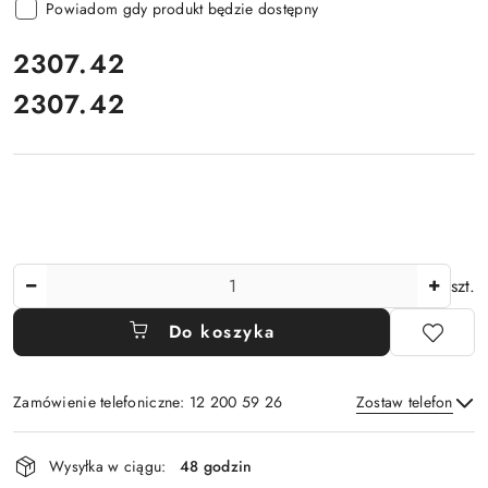
Powiadom gdy produkt będzie dostępny
cena:
2307.42
2307.42
Cena:
Ilość
szt.
Do koszyka
Zamówienie telefoniczne: 12 200 59 26
Zostaw telefon
Dostępność
Wysyłka w ciągu:
48 godzin
i