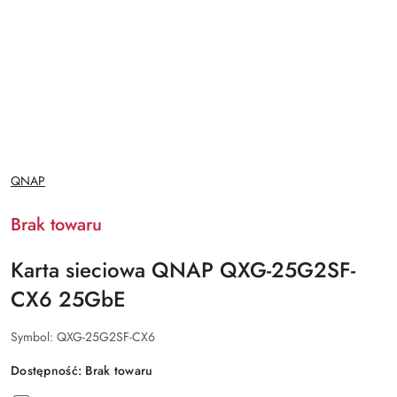
NAZWA
QNAP
PRODUCENTA:
Brak towaru
Karta sieciowa QNAP QXG-25G2SF-
CX6 25GbE
Symbol:
QXG-25G2SF-CX6
Dostępność:
Brak towaru