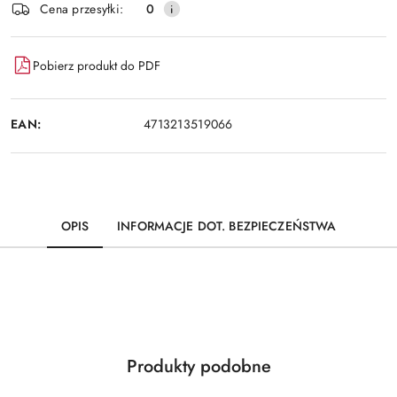
Wyślij
Cena przesyłki:
0
dostawa
Pobierz produkt do PDF
EAN:
4713213519066
OPIS
INFORMACJE DOT. BEZPIECZEŃSTWA
Produkty
Produkty podobne
Pomiń karuzelę produktów
o