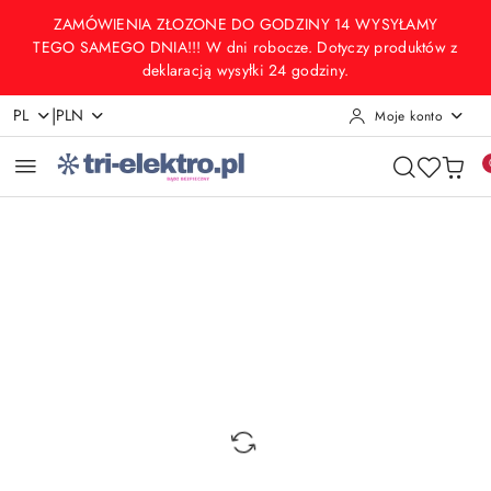
Przejdź do treści głównej
Przejdź do wyszukiwarki
Przejdź do moje konto
Przejdź do menu głównego
Przejdź do opisu produktu
Przejdź do stopki
ZAMÓWIENIA ZŁOZONE DO GODZINY 14 WYSYŁAMY
TEGO SAMEGO DNIA!!! W dni robocze. Dotyczy produktów z
deklaracją wysyłki 24 godziny.
|
PL
PLN
Moje konto