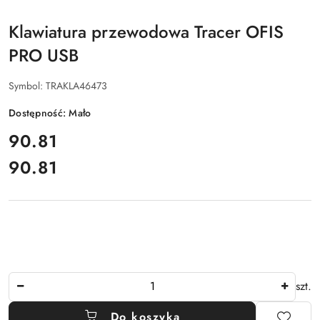
PRODUCENTA:
Klawiatura przewodowa Tracer OFIS
PRO USB
Symbol:
TRAKLA46473
Dostępność:
Mało
cena:
90.81
90.81
Cena:
Ilość
szt.
Do koszyka