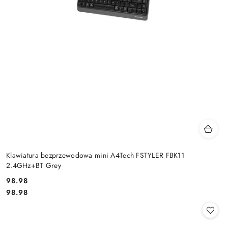
Klawiatura bezprzewodowa mini A4Tech FSTYLER FBK11
2.4GHz+BT Grey
Cena:
98.98
Cena:
98.98