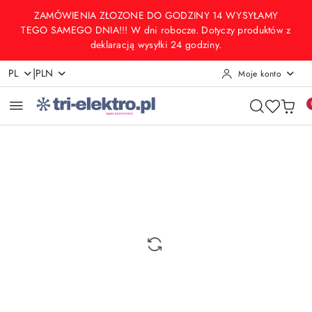
Przejdź do treści głównej
Przejdź do wyszukiwarki
Przejdź do moje konto
Przejdź do menu głównego
Przejdź do opisu produktu
Przejdź do stopki
ZAMÓWIENIA ZŁOZONE DO GODZINY 14 WYSYŁAMY
TEGO SAMEGO DNIA!!! W dni robocze. Dotyczy produktów z
deklaracją wysyłki 24 godziny.
|
PL
PLN
Moje konto