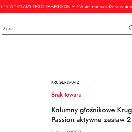
WYSYŁAMY TEGO SAMEGO DNIA!!! W dni robocze. Dotyczy produktó
NAZWA
KRUGER&MATZ
PRODUCENTA:
Brak towaru
Kolumny głośnikowe Kr
Passion aktywne zestaw 2