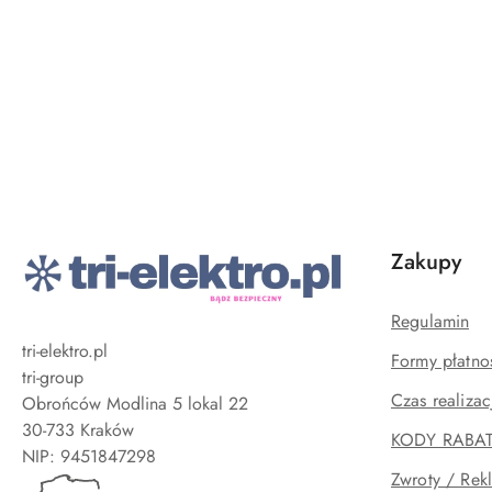
Pomiń karuzelę produktów
Zakupy
Regulamin
tri-elektro.pl
Formy płatno
tri-group
Czas realizac
Obrońców Modlina 5 lokal 22
30-733 Kraków
KODY RABA
Zwroty / Rek