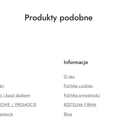
Produkty
Produkty podobne
o
statusie:
Informacje
O nas
ści
Polityka cookies
ji i koszt dostawy
Polityka prywatności
TOWE / PROMOCJE
RZETELNA FIRMA
lamacje
Blog