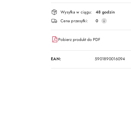
i
dostawa
Wysyłka w ciągu:
48 godzin
Cena przesyłki:
0
Pobierz produkt do PDF
EAN:
5901890016094