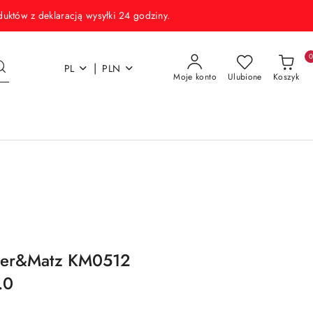
w z deklaracją wysyłki 24 godziny.
|
PL
PLN
Moje konto
Ulubione
Koszyk
uger&Matz KM0512
.0