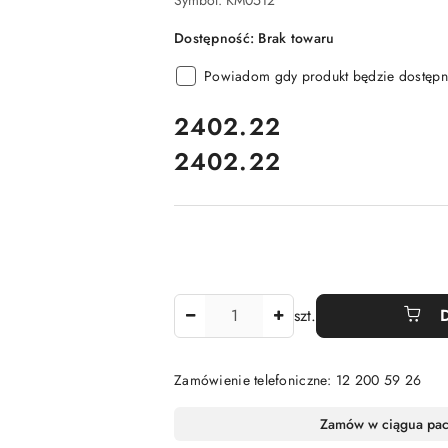
Symbol:
KM0512
Dostępność:
Brak towaru
Powiadom gdy produkt będzie dostępn
cena:
2402.22
2402.22
Cena:
Ilość
szt.
Zamówienie telefoniczne: 12 200 59 26
Dostępność
Zamów w ciągu
a pa