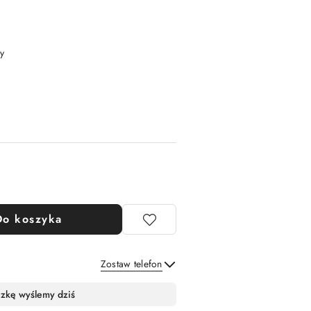
y
Do koszyka
Zostaw telefon
Wyślij
czkę wyślemy dziś